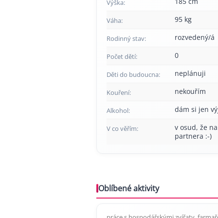
185 cm
Výška:
95 kg
Váha:
rozvedený/á
Rodinný stav:
0
Počet dětí:
neplánuji
Děti do budoucna:
nekouřím
Kouření:
dám si jen v
Alkohol:
v osud, že na
V co věřím:
partnera :-)
Oblíbené aktivity
práce s hospodářskými zvířaty..farm