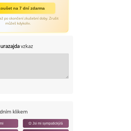
oušet na 7 dní zdarma
až po skončení zkušební doby. Zrušit
můžeš kdykoliv.
Jurazajda
vzkaz
edním klikem
 mi
Jsi mi sympatický/á