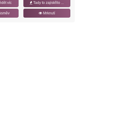
ědět víc
Tady to zajiskřilo ...
úsměv
Mrknutí