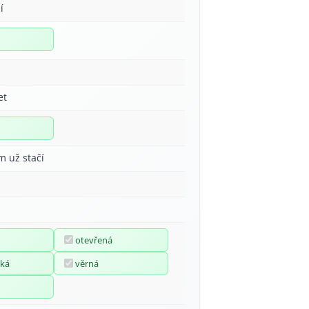
í
et
m už stačí
otevřená
ká
věrná