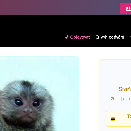
RE
💕 Objevovat
Vyhledávání
Staň
Získej ext
T