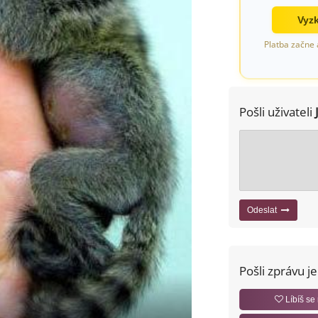
Vyzk
Platba začne 
Pošli uživateli
Odeslat
Pošli zprávu j
Líbíš se