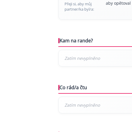
aby opětoval
Přeji si, aby můj
partner/ka byl/a:
Kam na rande?
Co rád/a čtu