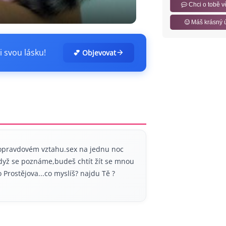
Chci o tobě v
Máš krásný 
i svou lásku!
💕 Objevovat
opravdovém vztahu.sex na jednu noc
dyž se poznáme,budeš chtít žít se mnou
Prostějova...co myslíš? najdu Tě ?