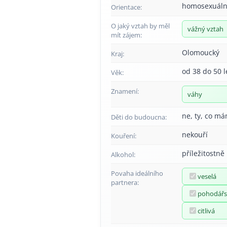
homosexuáln
Orientace:
O jaký vztah by měl
vážný vztah
mít zájem:
Olomoucký
Kraj:
od 38 do 50 l
Věk:
Znamení:
váhy
ne, ty, co má
Děti do budoucna:
nekouří
Kouření:
příležitostně
Alkohol:
Povaha ideálního
veselá
partnera:
pohodářs
citlivá