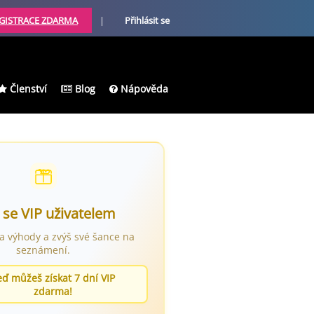
GISTRACE ZDARMA
|
Přihlásit se
Členství
Blog
Nápověda
 se VIP uživatelem
ra výhody a zvýš své šance na
seznámení.
eď můžeš získat 7 dní VIP
zdarma!