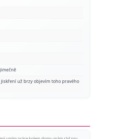
ýjimečně
 Jiskření už brzy objevím toho pravého
aření,umím práce kolem domu,mám rád psy.