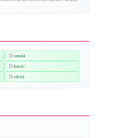
veselá
bavící
věrná