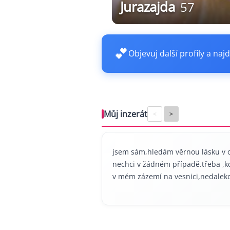
Jurazajda
57
💕
Objevuj další profily a najd
Můj inzerát
<
>
jsem sám,hledám věrnou lásku v 
nechci v žádném případě.třeba ,k
v mém zázemí na vesnici,nedaleko 