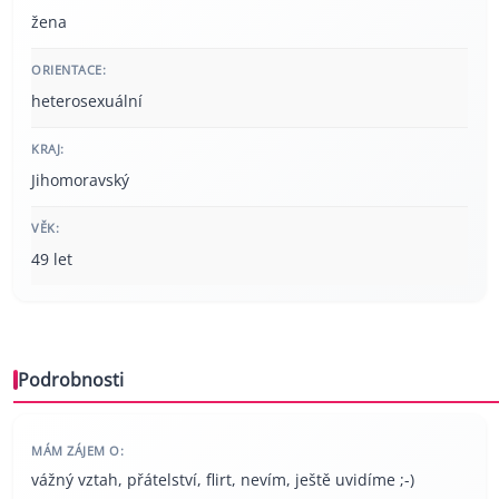
žena
ORIENTACE:
heterosexuální
KRAJ:
Jihomoravský
VĚK:
49 let
Podrobnosti
MÁM ZÁJEM O:
vážný vztah, přátelství, flirt, nevím, ještě uvidíme ;-)