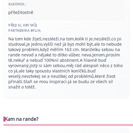
ALKOHOL:
příležitostně
PŘEJI SI, ABY MŮJ
PARTNER/KA BYL/A:
Na tom kde žiješ,nezáleží,na tom,kolik ti je,nezáleží,co jsi
studoval,je jedno,vyšší než já bys mohl být,ale to nebude
takový problém,když měřím 163 cm. Manželku sebou na
rande nevoď a nějaké to dítko vůbec neva.Jenom,prosím
tě,nekuř a nebuď 100%ní abstinent.A hlavně buď
vyrovnaný,jistý si sám sebou,měj rád alespoń něco z toho
co já,ale taky spoustu vlastních koníčků,buď
veselý,nevztekej se a neutíkej od problémů,které život
přináší.Staň se mou inspirací-já se budu ze všech sil
snažit o totéž.
Kam na rande?