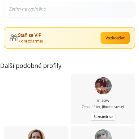
🎁
Staň se VIP
Vyzkoušet
7 dní zdarma!
Další podobné profily
miaow
Žena, 42 let,
Jihomoravský
Seznámit se