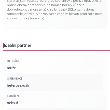
S přáteli jsem veselá vrba, v práci spolehlivý a pečlivý mravenec, v
rodině obětavá srandistka, na horách horský vůdce a
dobrodružka, u moře smažící se lenošné tělíčko, sama doma
romantická citlivka. A pozor, často chodím hlavou proti zdi a mám
sžíravý ironický humor. :-)
Ideální partner
HLEDÁM:
muže
ORIENTACE:
heterosexuální
KOUŘENÍ:
nekouří