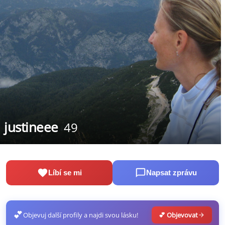
justineee
49
Líbí se mi
Napsat zprávu
💕
Objevuj další profily a najdi svou lásku!
💕 Objevovat