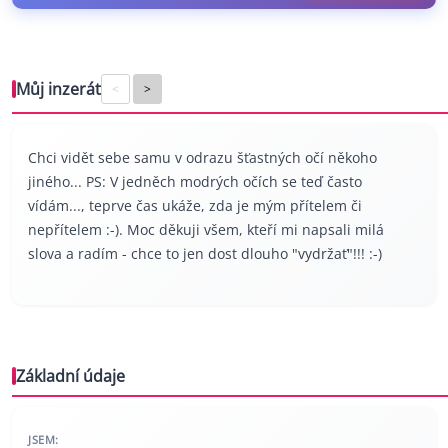
Můj inzerát
<
>
Chci vidět sebe samu v odrazu šťastných očí někoho
jiného... PS: V jedněch modrých očích se teď často
vídám..., teprve čas ukáže, zda je mým přítelem či
nepřítelem :-). Moc děkuji všem, kteří mi napsali milá
slova a radím - chce to jen dost dlouho "vydržať"!!! :-)
Základní údaje
JSEM: