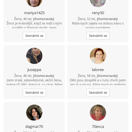
mariya1425
reny50
Žena, 46 let,
Jihomoravský
Žena, 52 let,
Jihomoravský
Život je krásnější, když se máš s kým
Ráda bych zajela na dobou kávu s
podělit o šťastné chvíle. Jsem
prima partákem
pozitivní, milá a romantická žena.
Seznámit se
Seznámit se
Vážím si upřímnosti, věrnosti a
rodinných hodnot. Doufám, že
potkám muže, který hledá
opravdovou lásku, a ne jen
krátkodobé seznámení. Pokud jsi to
právě ty, pošli mi svůj е-mаil.
Juseppe
laloree
Žena, 46 let,
Jihomoravský
Žena, 58 let,
Jihomoravský
Jsem zralá, sebevědomá, akční žena,
Děti jsou dospělé a v tuto chvíli jsem
máma tří dětí, která ví, co chce. Mám
jen já a mí psi. Ráda bych to změnila
ráda upřímnost a nadhled. Hledám
- doufám, že najdu někoho, kdo
Seznámit se
Seznámit se
sympatického parťáka pro občasná
bude mít rád mne i moje chlupáče.
setkání, rozhovory, kávu či
Zahrada je mojí chloubou, ale už na
spontánní výlety. Ocením muže,
ni sama nestačím - je příliš veliká pro
který má vyřešenou minulost, je
jednoho. Odpočívat na terase u grilu
samostatný, zajištěný a žije vědomě.
nebo s knížkou, vycházky se psy..
Aktivního člověka, který chce sdílet
Přidáš se? :)
volný čas s podobně naladěnou
ženou. Protože je čas vzácný,
dagmar70
70evca
odpovím jen na zprávy, co mě