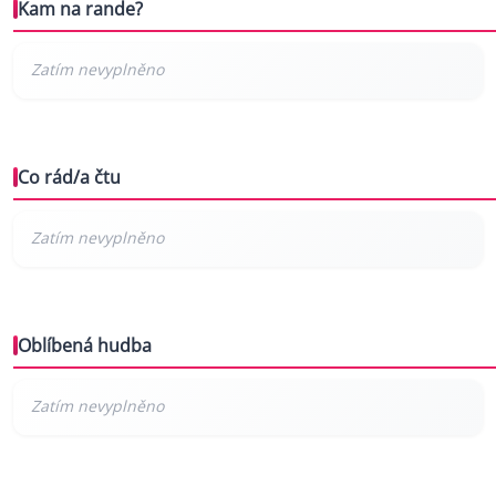
Kam na rande?
Co rád/a čtu
Oblíbená hudba