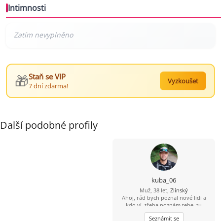
Intimnosti
🎁
Staň se VIP
Vyzkoušet
7 dní zdarma!
Další podobné profily
kuba_06
Muž, 38 let,
Zlínský
Ahoj, rád bych poznal nové lidi a
kdo ví, třeba poznám tebe, tu
pravou...
Seznámit se