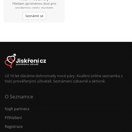
Hledam zpriznenou dusi pro
spolecnou cestu zivotem
Seznámit se
Už 16 let dáváme dohromady nové páry. Kvalitní online seznamka s
tisíci prověřenými uživateli. Seznámení zábavně a aktivně.
O Seznamce
Najít partnera
Přihlášení
Registrace