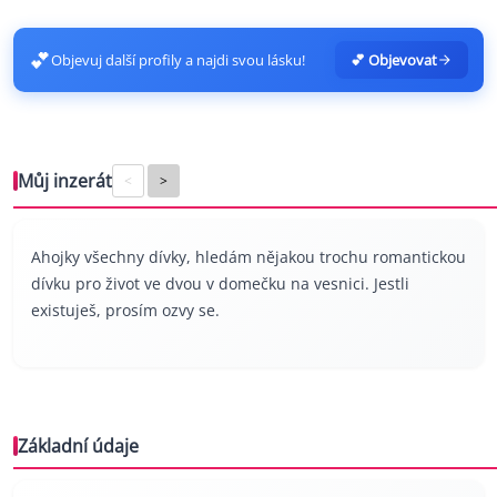
💕
Objevuj další profily a najdi svou lásku!
💕 Objevovat
Můj inzerát
<
>
Ahojky všechny dívky, hledám nějakou trochu romantickou
dívku pro život ve dvou v domečku na vesnici. Jestli
existuješ, prosím ozvy se.
Základní údaje