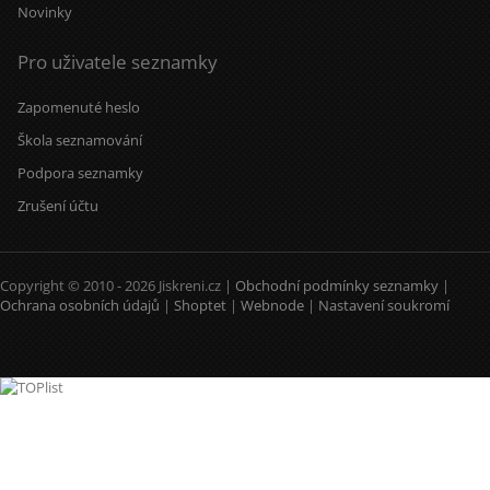
Novinky
Pro uživatele seznamky
Zapomenuté heslo
Škola seznamování
Podpora seznamky
Zrušení účtu
Copyright © 2010 - 2026 Jiskreni.cz |
Obchodní podmínky seznamky
|
Ochrana osobních údajů
|
Shoptet
|
Webnode
|
Nastavení soukromí