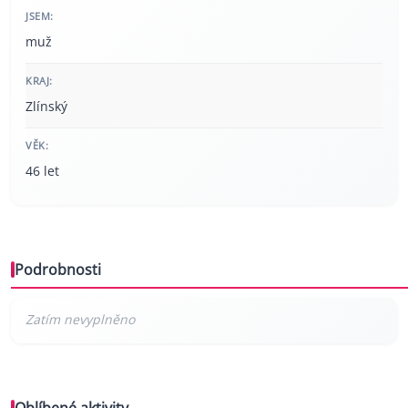
JSEM:
muž
KRAJ:
Zlínský
VĚK:
46 let
Podrobnosti