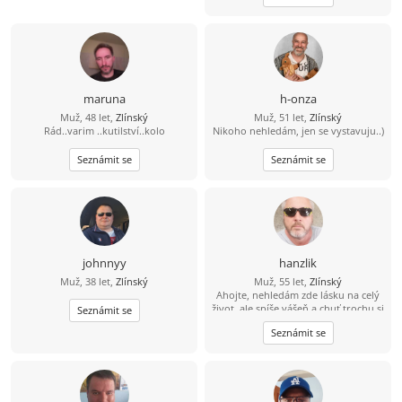
maruna
h-onza
Muž, 48 let,
Zlínský
Muž, 51 let,
Zlínský
Rád..varim ..kutilství..kolo
Nikoho nehledám, jen se vystavuju..)
Seznámit se
Seznámit se
johnnyy
hanzlik
Muž, 38 let,
Zlínský
Muž, 55 let,
Zlínský
Ahojte, nehledám zde lásku na celý
život, ale spíše vášeň a chuť trochu si
Seznámit se
ještě užít sexu. Nabízím diskrétnost,
Seznámit se
serióznost, mobilitu a hlavně velkou
chuť. Pokud jsi na tom podobně,
můžeme se zkusit seznámit.