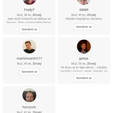
FredyT
66666
Muž, 38 let,
Zlínský
Muž, 49 let,
Zlínský
Jsem duší romantik se zálibou ve
Hledám obyčejnou ženskou
fantasy, čtení a historickém šermu.
Rád si zajdu do kina a na různé akce.
Seznámit se
Seznámit se
Nekuřák a pijící jen příležitostně,
nebo lépe nikdy.
martinmartin111
jpetas
Muž, 45 let,
Zlínský
Muž, 56 let,
Zlínský
Ve dvou se to lépe táhne.....hledám
parťačku na hory, ebajk, plavání, na
Seznámit se
fajn zážitky i běžné dny. Holku s
Seznámit se
kterým mi bude fajn. Pokud tě můj
profil zaujal... šest nula osm šest
jedna pet čtyři devět nula
honzovic
Muž, 41 let,
Zlínský