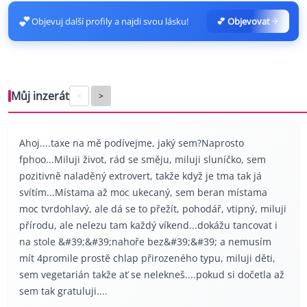
💕
Objevuj další profily a najdi svou lásku!
💕 Objevovat
Můj inzerát
<
>
Ahoj....taxe na mě podívejme, jaký sem?Naprosto
fphoo...Miluji život, rád se směju, miluji sluníčko, sem
pozitivně naladěný extrovert, takže když je tma tak já
svítím...Místama až moc ukecaný, sem beran místama
moc tvrdohlavý, ale dá se to přežít, pohodář, vtipný, miluji
přírodu, ale nelezu tam každý víkend...dokážu tancovat i
na stole &#39;&#39;nahoře bez&#39;&#39; a nemusím
mít 4promile prostě chlap přirozeného typu, miluji děti,
sem vegetarián takže ať se nelekneš....pokud si dočetla až
sem tak gratuluji....