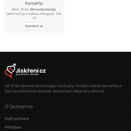
franta87ja
Muž, 39 let,
Moravskoslezský
Jsem muž pro každou hloupost. Tak
piš
Seznámit se
Už 16 let dáváme dohromady nové páry. Kvalitní online seznamka s
tisíci prověřenými uživateli. Seznámení zábavně a aktivně.
O Seznamce
Najít partnera
Přihlášení