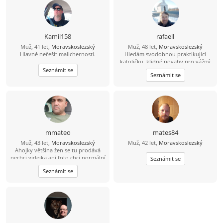
Kamil158
rafaell
Muž, 41 let,
Moravskoslezský
Muž, 48 let,
Moravskoslezský
Hlavně neřešit malichernosti.
Hledám svodobnou praktikujíci
katoličku, klidné povahy pro vážný
vztah a společný život na vsi.
Seznámit se
Seznámit se
mmateo
mates84
Muž, 43 let,
Moravskoslezský
Muž, 42 let,
Moravskoslezský
Ahojky většina žen se tu prodává
nechci videjka ani foto chci normální
Seznámit se
ženu zadarmo nechodím na
Seznámit se
WhatsApp a podobné sítě