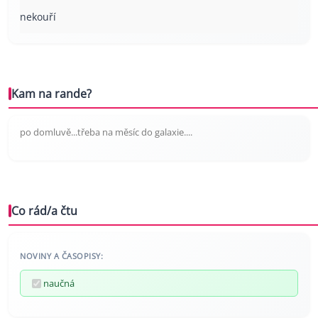
nekouří
Kam na rande?
po domluvě...třeba na měsíc do galaxie....
Co rád/a čtu
NOVINY A ČASOPISY:
naučná