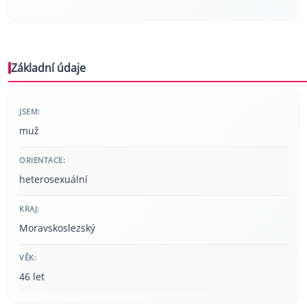
Základní údaje
JSEM:
muž
ORIENTACE:
heterosexuální
KRAJ:
Moravskoslezský
VĚK:
46 let