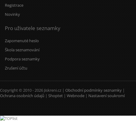
Registrace
Novinky
Pro uživatele seznamky
Zapomenuté heslo
Škola seznamování
Podpora seznamky
Zrušení účtu
Copyright © 2010 - 2026 Jiskreni.cz |
Obchodní podmínky seznamky
|
Ochrana osobních údajů
|
Shoptet
|
Webnode
|
Nastavení soukromí