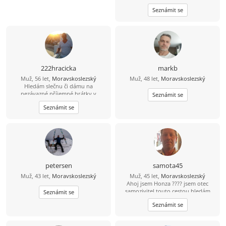
jen na pokec ale pokud možno i na
Seznámit se
vážný vztah mezi 26 a 49 lety, pokud
budeš chtít ozvi se, budu moc rád
222hracicka
markb
Muž, 56 let,
Moravskoslezský
Muž, 48 let,
Moravskoslezský
Hledám slečnu či dámu na
nezávazné příjemné hrátky v
Seznámit se
dopoledních hodinách. Žádné
Seznámit se
následné komplikace! :-D Ostravsko
petersen
samota45
Muž, 43 let,
Moravskoslezský
Muž, 45 let,
Moravskoslezský
Ahoj jsem Honza ???? jsem otec
samozivitel touto cestou hledám
Seznámit se
lásku porozumění a upsymnost.
Seznámit se