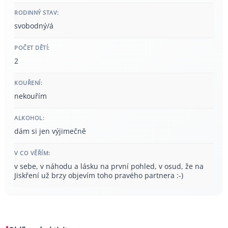
RODINNÝ STAV:
svobodný/á
POČET DĚTÍ:
2
KOUŘENÍ:
nekouřím
ALKOHOL:
dám si jen výjimečně
V CO VĚŘÍM:
v sebe, v náhodu a lásku na první pohled, v osud, že na
Jiskření už brzy objevím toho pravého partnera :-)