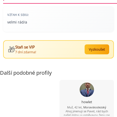
VZTAH K SEXU:
velmi rád/a
🎁
Staň se VIP
Vyzkoušet
7 dní zdarma!
Další podobné profily
howlet
Muž, 42 let,
Moravskoslezský
Ahoj jmenuji se Pavel, rád bych
našel milou a usměvavou ženu ne