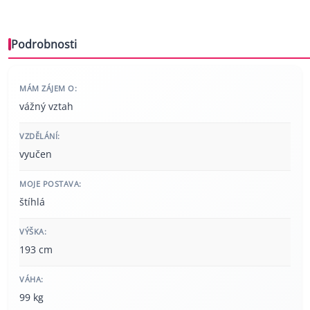
Podrobnosti
MÁM ZÁJEM O:
vážný vztah
VZDĚLÁNÍ:
vyučen
MOJE POSTAVA:
štíhlá
VÝŠKA:
193 cm
VÁHA:
99 kg