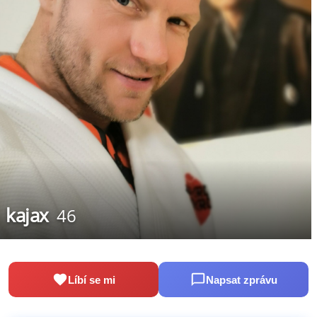
kajax
46
Líbí se mi
Napsat zprávu