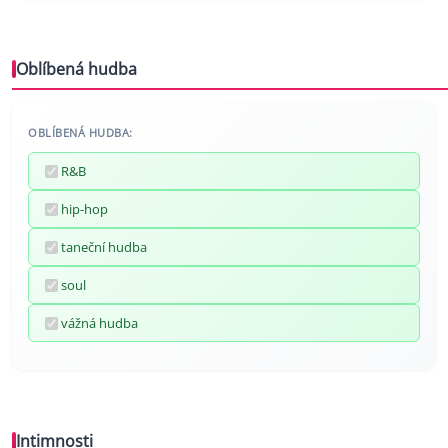
Oblíbená hudba
OBLÍBENÁ HUDBA:
R&B
hip-hop
taneční hudba
soul
vážná hudba
Intimnosti