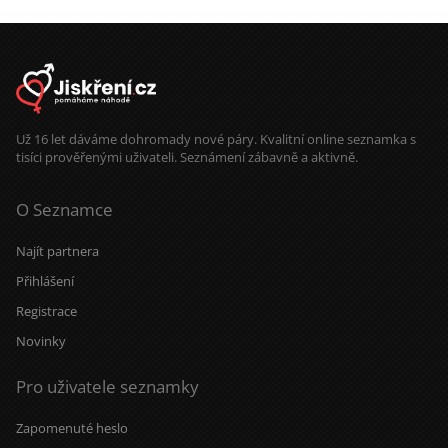
Už 16 let dáváme dohromady nové páry. Kvalitní online seznamka s
tisíci prověřenými uživateli. Seznámení zábavně a aktivně.
O Seznamce
Najít partnera
Přihlášení
Registrace
Novinky
Pro uživatele seznamky
Zapomenuté heslo