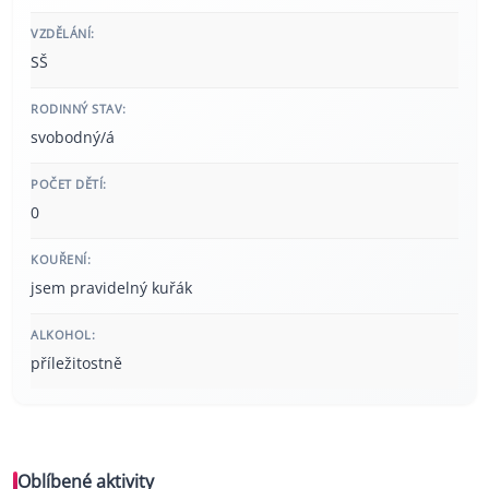
VZDĚLÁNÍ:
SŠ
RODINNÝ STAV:
svobodný/á
POČET DĚTÍ:
0
KOUŘENÍ:
jsem pravidelný kuřák
ALKOHOL:
příležitostně
Oblíbené aktivity