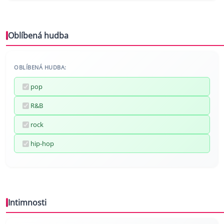
Oblíbená hudba
OBLÍBENÁ HUDBA:
pop
R&B
rock
hip-hop
Intimnosti