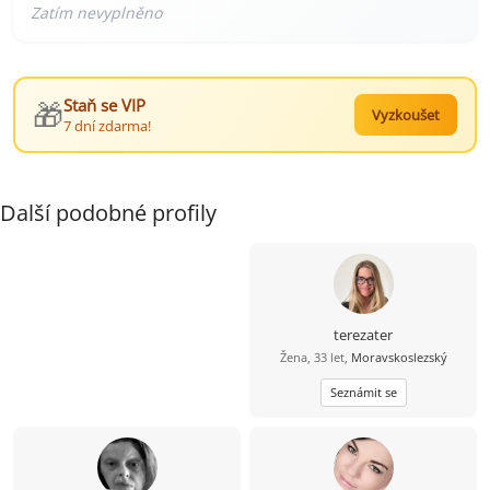
🎁
Staň se VIP
Vyzkoušet
7 dní zdarma!
Další podobné profily
terezater
Žena, 33 let,
Moravskoslezský
Seznámit se