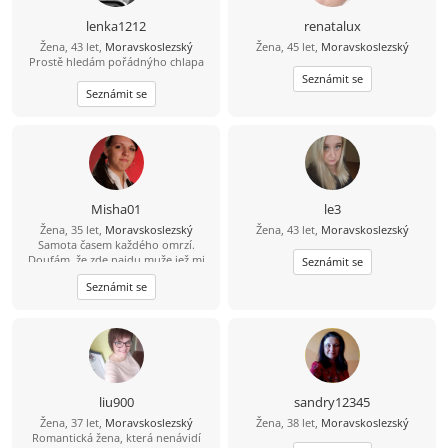
lenka1212
renatalux
Žena, 43 let,
Moravskoslezský
Žena, 45 let,
Moravskoslezský
Prostě hledám pořádnýho chlapa
Seznámit se
Seznámit se
Misha01
le3
Žena, 35 let,
Moravskoslezský
Žena, 43 let,
Moravskoslezský
Samota časem každého omrzí.
Doufám, že zde najdu muže jež mi
Seznámit se
pomuže tu samotu odehnat.
Seznámit se
liu900
sandry12345
Žena, 37 let,
Moravskoslezský
Žena, 38 let,
Moravskoslezský
Romantická žena, která nenávidí