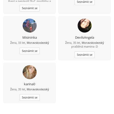
lhaní a nenávidí žluč, modlitby a
Seznámit se
strach z Boha, tichá a láskyplná,
Seznámit se
hledá stabilitu a šťastný život.
Misininka
DevilsAngela
Žena, 33 let,
Moravskoslezský
Žena, 35 let,
Moravskoslezský
praštěná mamina :D
Seznámit se
Seznámit se
karina0
Žena, 35 let,
Moravskoslezský
Seznámit se