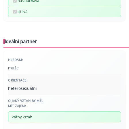
naslouchavá
citlivá
Ideální partner
HLEDÁM:
muže
ORIENTACE:
heterosexuální
O JAKÝ VZTAH BY MĚL
MÍT ZÁJEM:
vážný vztah