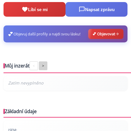
Líbí se mi
Napsat zprávu
💕
Objevuj další profily a najdi svou lásku!
💕 Objevovat
Můj inzerát
<
>
Základní údaje
JSEM: