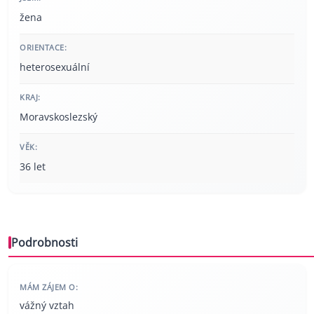
žena
ORIENTACE:
heterosexuální
KRAJ:
Moravskoslezský
VĚK:
36 let
Podrobnosti
MÁM ZÁJEM O:
vážný vztah