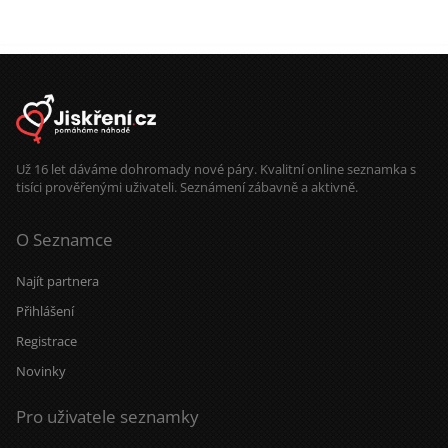
Už 16 let dáváme dohromady nové páry. Kvalitní online seznamka s
tisíci prověřenými uživateli. Seznámení zábavně a aktivně.
O Seznamce
Najít partnera
Přihlášení
Registrace
Novinky
Pro uživatele seznamky