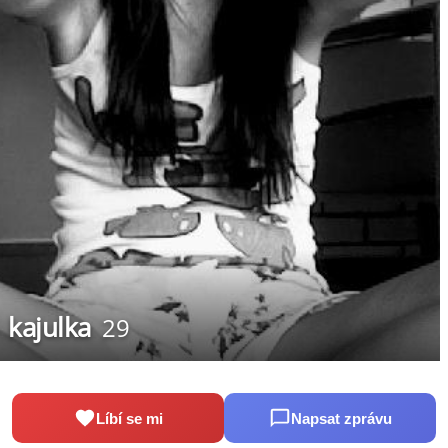
kajulka
29
Líbí se mi
Napsat zprávu