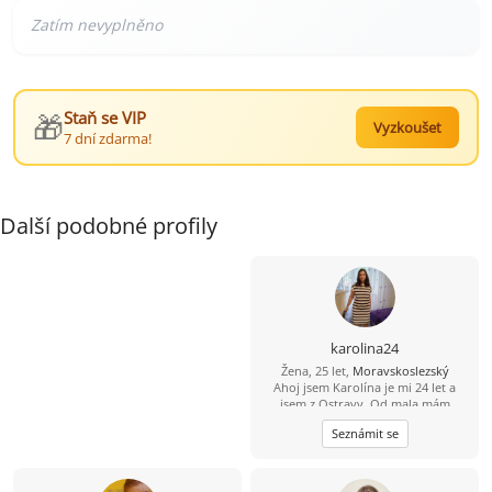
🎁
Staň se VIP
Vyzkoušet
7 dní zdarma!
Další podobné profily
karolina24
Žena, 25 let,
Moravskoslezský
Ahoj jsem Karolína je mi 24 let a
jsem z Ostravy. Od mala mám
dětskou obrnu proto si hledám
Seznámit se
touto cestou partnera na vztah do
35 let abstinenta, bezdětného sama
děti nemám ani neplánuji. Hledám
někoho kdo mě bude mít rád