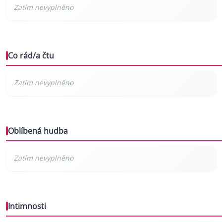
Co rád/a čtu
Oblíbená hudba
Intimnosti