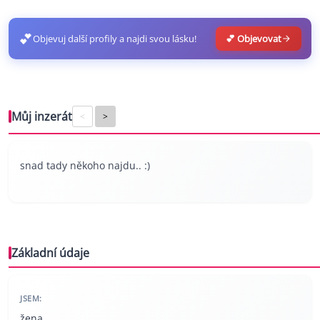
💕
Objevuj další profily a najdi svou lásku!
💕 Objevovat
Můj inzerát
<
>
snad tady někoho najdu.. :)
Základní údaje
JSEM:
žena