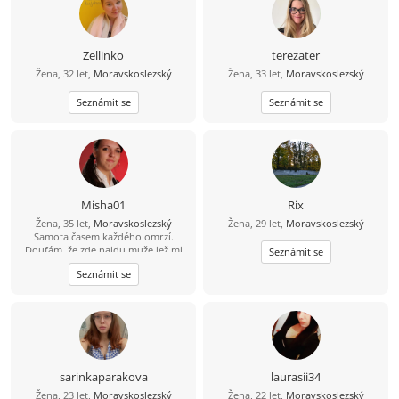
takovou jaká jsem.
Zellinko
terezater
Žena, 32 let,
Moravskoslezský
Žena, 33 let,
Moravskoslezský
Seznámit se
Seznámit se
Misha01
Rix
Žena, 35 let,
Moravskoslezský
Žena, 29 let,
Moravskoslezský
Samota časem každého omrzí.
Doufám, že zde najdu muže jež mi
Seznámit se
pomuže tu samotu odehnat.
Seznámit se
sarinkaparakova
laurasii34
Žena, 23 let,
Moravskoslezský
Žena, 22 let,
Moravskoslezský