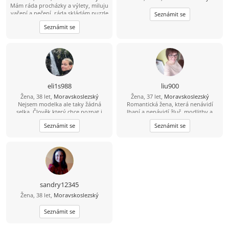
Mám ráda procházky a výlety, miluju
vaření a pečení, ráda skládám puzzle
Seznámit se
i mozaiky, ráda poslouchám hudbu
Seznámit se
různou , mám ráda zvířata , ráda se
koukám na výlety a filmy
eli1s988
liu900
Žena, 38 let,
Moravskoslezský
Žena, 37 let,
Moravskoslezský
Nejsem modelka ale taky žádná
Romantická žena, která nenávidí
selka. Člověk který chce poznat i
lhaní a nenávidí žluč, modlitby a
něco jiného nebo pravého:)
strach z Boha, tichá a láskyplná,
Seznámit se
Seznámit se
hledá stabilitu a šťastný život.
sandry12345
Žena, 38 let,
Moravskoslezský
Seznámit se