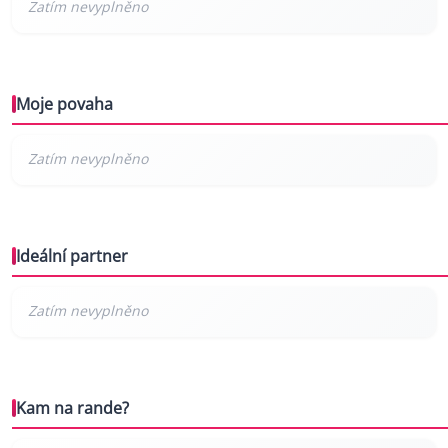
Moje povaha
Ideální partner
Kam na rande?