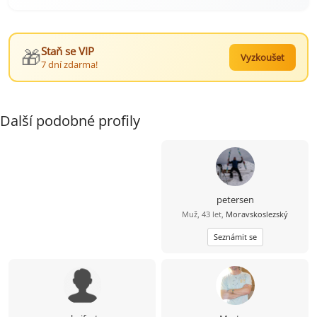
🎁
Staň se VIP
Vyzkoušet
7 dní zdarma!
Další podobné profily
petersen
Muž, 43 let,
Moravskoslezský
Seznámit se