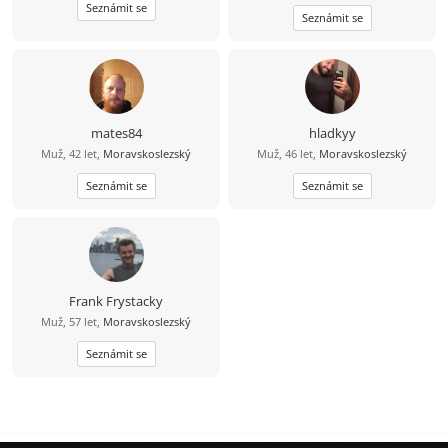
opět najít lásku a důvěru na kterou
Seznámit se
Seznámit se
jsem doplatil Mám rád sport
zábavu,zahradu a povídání s
portnerem
mates84
hladkyy
Muž, 42 let,
Moravskoslezský
Muž, 46 let,
Moravskoslezský
Seznámit se
Seznámit se
Frank Frystacky
Muž, 57 let,
Moravskoslezský
Seznámit se