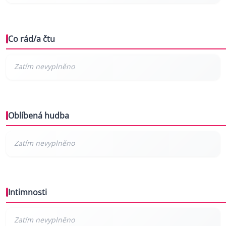
Co rád/a čtu
Oblíbená hudba
Intimnosti