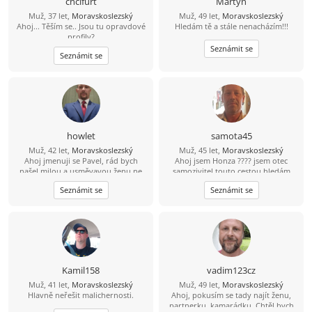
chcifurt
Martyn
Muž, 37 let,
Moravskoslezský
Muž, 49 let,
Moravskoslezský
Ahoj... Těším se.. Jsou tu opravdové
Hledám tě a stále nenacházím!!!
profily?
Seznámit se
Seznámit se
howlet
samota45
Muž, 42 let,
Moravskoslezský
Muž, 45 let,
Moravskoslezský
Ahoj jmenuji se Pavel, rád bych
Ahoj jsem Honza ???? jsem otec
našel milou a usměvavou ženu ne
samozivitel touto cestou hledám
jen na pokec ale pokud možno i na
lásku porozumění a upsymnost.
Seznámit se
Seznámit se
vážný vztah mezi 26 a 49 lety, pokud
budeš chtít ozvi se, budu moc rád
Kamil158
vadim123cz
Muž, 41 let,
Moravskoslezský
Muž, 49 let,
Moravskoslezský
Hlavně neřešit malichernosti.
Ahoj, pokusím se tady najít ženu,
partnerku, kamarádku. Chtěl bych