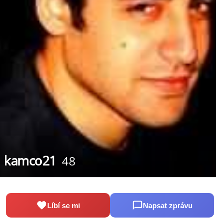
kamco21
48
Líbí se mi
Napsat zprávu