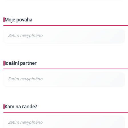
Moje povaha
Ideální partner
Kam na rande?