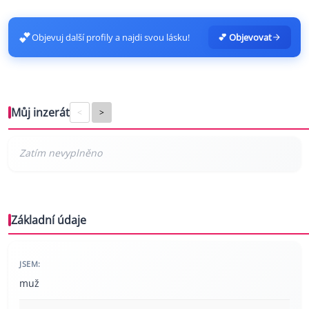
💕
Objevuj další profily a najdi svou lásku!
💕 Objevovat
Můj inzerát
<
>
Základní údaje
JSEM:
muž