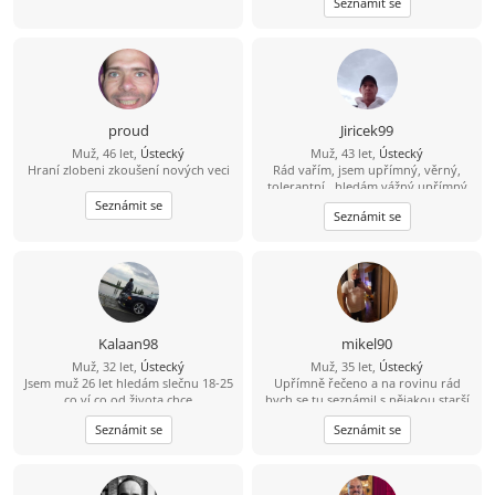
Seznámit se
protože trávím čas v přírodě na
houbách, na rybách... Hledám tu
ideálně partnerku do života, kdo ví
kam nás to zavede ????
proud
Jiricek99
Muž, 46 let,
Ústecký
Muž, 43 let,
Ústecký
Hraní zlobeni zkoušení nových veci
Rád vařím, jsem upřímný, věrný,
tolerantní , hledám vážný upřímný
vztah, můj kontakt je
Seznámit se
Seznámit se
704/538857,snad není můj
hendikepek problém se znovu
seznámit, rád vařím, pracují, jsem
věrný, upřímný, tolerantní, mám rád
procházky,hudbu, můj kontakt je
pospajiri33@seznam.cz
nemám VIP
účet budu rád když mi napíšeš
Kalaan98
mikel90
Muž, 32 let,
Ústecký
Muž, 35 let,
Ústecký
Jsem muž 26 let hledám slečnu 18-25
Upřímně řečeno a na rovinu rád
co ví co od života chce
bych se tu seznámil s nějakou starší
ženou která by měla zájem o někoho
Seznámit se
Seznámit se
mladšího například mého věku a
mám i rodinu děti tak by to nevadilo