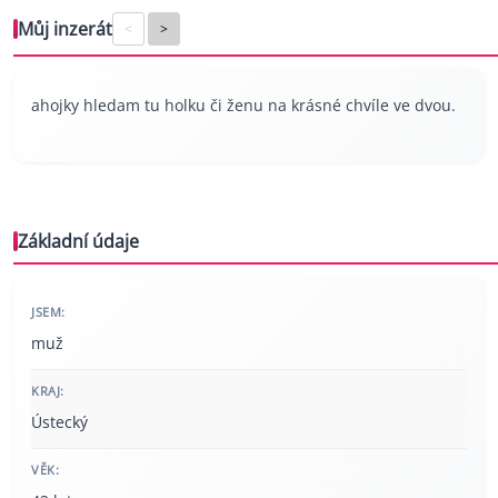
Můj inzerát
<
>
ahojky hledam tu holku či ženu na krásné chvíle ve dvou.
Základní údaje
JSEM:
muž
KRAJ:
Ústecký
VĚK: