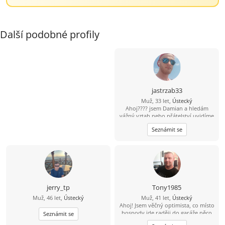
Další podobné profily
jastrzab33
Muž, 33 let,
Ústecký
Ahoj???? jsem Damian a hledám
vážný vztah nebo přátelství uvidíme
k čemu nás to doprovodí ???? jsem
Seznámit se
veselý a vtipný týpek ???? občas s
nutkou černého humoru ???? rád
poznám tuhle cestu nějakou
zajímavou ženu ????
jerry_tp
Tony1985
Muž, 46 let,
Ústecký
Muž, 41 let,
Ústecký
Ahoj! Jsem věčný optimista, co místo
hospody jde raději do garáže něco
Seznámit se
vytvářet. V bytě me moc nenajdeš,