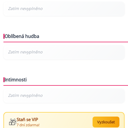
Oblíbená hudba
Intimnosti
🎁
Staň se VIP
Vyzkoušet
7 dní zdarma!