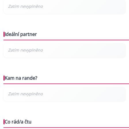
Ideální partner
Kam na rande?
Co rád/a čtu