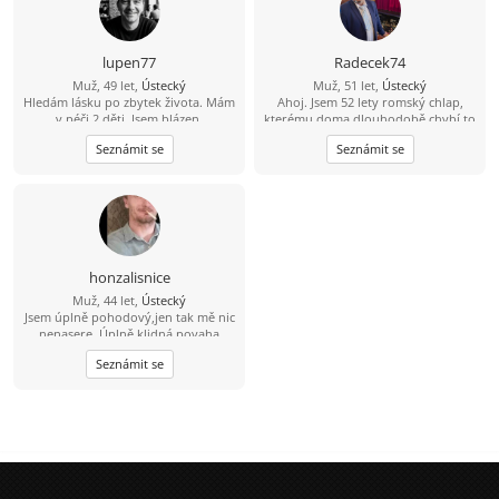
lupen77
Radecek74
Muž, 49 let,
Ústecký
Muž, 51 let,
Ústecký
Hledám lásku po zbytek života. Mám
Ahoj. Jsem 52 lety romský chlap,
v péči 2 děti. Jsem blázen.
kterému doma dlouhodobě chybí to
nejdůležitější – obyčejné lidské
Seznámit se
Seznámit se
objetí, opora, porozumění a
intimita. Na nic si nehraju a nechci
nikoho tahat za nos, proto píšu na
rovinu, jak to je. Hledám normální a
upřímnou ženu na diskrétní, ale
přátelský vztah plný vzájemné
podpory. Mohu ti nabídnout
spolehlivost a férové jednání.
honzalisnice
Hledám někoho, s kým si budeme
Muž, 44 let,
Ústecký
dávat najevo, že o sebe stojíme, a
Jsem úplně pohodový,jen tak mě nic
budeme si vzájemně oporou v tom,
nenasere. Úplně klidná povaha
co prožíváme. Pokud ti také chybí
blízkost a nevadí ti má situace, ozvi
Seznámit se
se a uvidíme, jestli najdeme
společnou řeč.