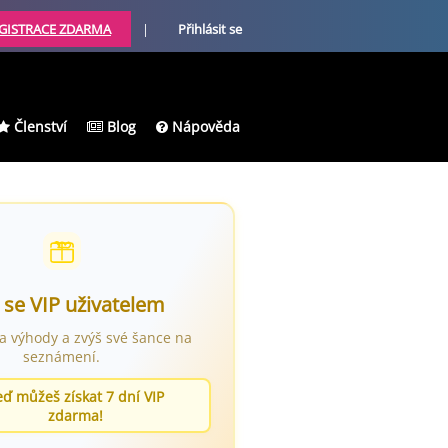
GISTRACE ZDARMA
|
Přihlásit se
Členství
Blog
Nápověda
 se VIP uživatelem
ra výhody a zvýš své šance na
seznámení.
eď můžeš získat 7 dní VIP
zdarma!