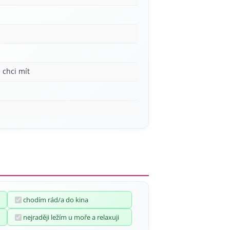
 chci mít
chodím rád/a do kina
nejraději ležím u moře a relaxuji