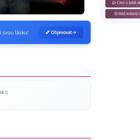
Chci o tobě v
Máš krásný 
i svou lásku!
💕 Objevovat
á :)