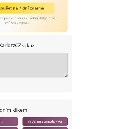
oušet na 7 dní zdarma
až po skončení zkušební doby. Zrušit
můžeš kdykoliv.
KarlozzCZ
vzkaz
edním klikem
 mi
Jsi mi sympatický/á