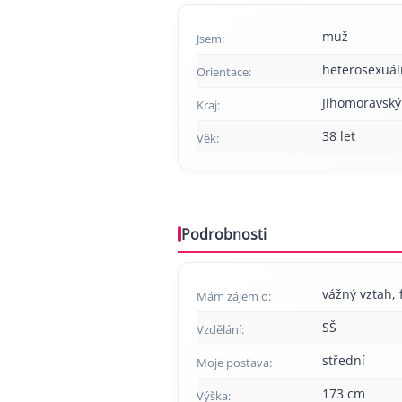
muž
Jsem:
heterosexuál
Orientace:
Jihomoravský
Kraj:
38 let
Věk:
Podrobnosti
vážný vztah, f
Mám zájem o:
SŠ
Vzdělání:
střední
Moje postava:
173 cm
Výška: