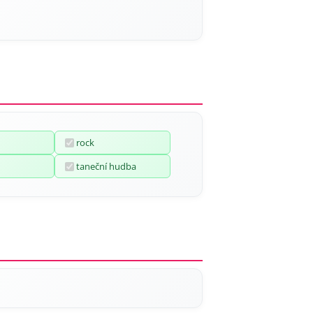
rock
taneční hudba