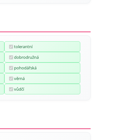
tolerantní
dobrodružná
pohodářská
věrná
vůdčí