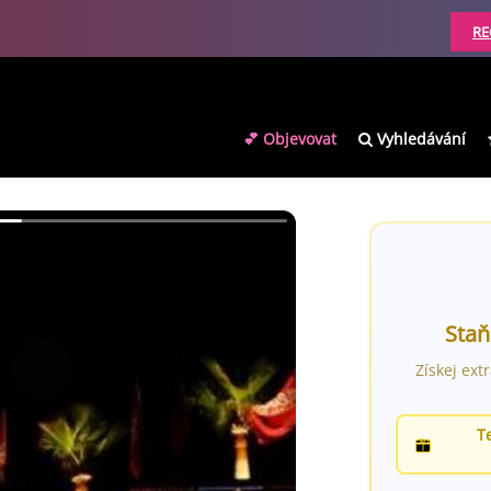
RE
💕 Objevovat
Vyhledávání
Staň
Získej ext
T