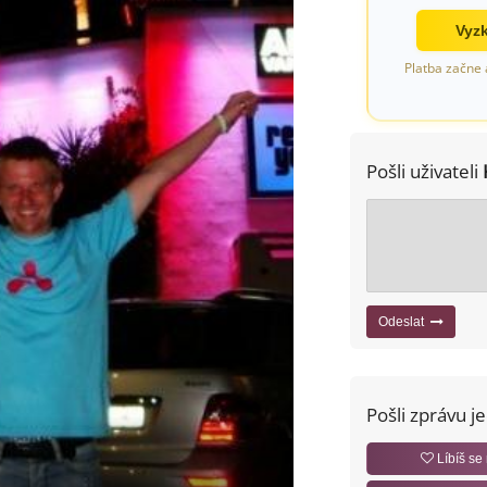
Vyzk
Platba začne 
Pošli uživateli
Odeslat
Pošli zprávu j
Líbíš se