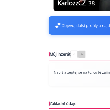
KarlozzCZ
38
💕
Objevuj další profily a najd
Můj inzerát
<
>
Napiš a zeptej se na to, co tě zajím
Základní údaje