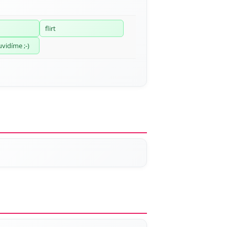
flirt
uvidíme ;-)