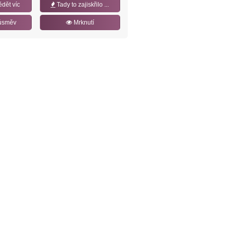
ědět víc
Tady to zajiskřilo ...
úsměv
Mrknutí