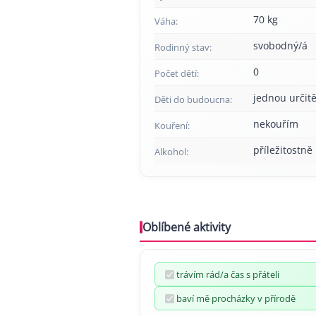
70 kg
Váha:
svobodný/á
Rodinný stav:
0
Počet dětí:
jednou určitě
Děti do budoucna:
nekouřím
Kouření:
příležitostně
Alkohol:
Oblíbené aktivity
trávím rád/a čas s přáteli
baví mě procházky v přírodě