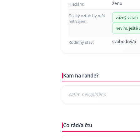
ženu
Hledám:
O jaký vztah by měl
vážný vztah
mít zájem:
nevím, ještě 
svobodný/á
Rodinný stav:
Kam na rande?
Co rád/a čtu