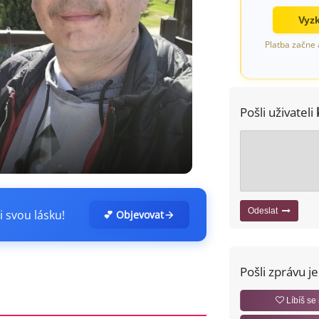
Vyzk
Platba začne 
Pošli uživateli
Odeslat
i svou lásku!
💕 Objevovat
Pošli zprávu j
Líbíš se