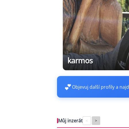
karmos
💕
Objevuj další profily a najd
Můj inzerát
<
>