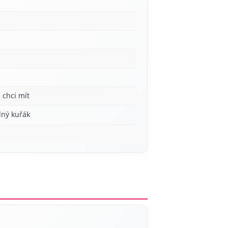
 chci mít
lný kuřák