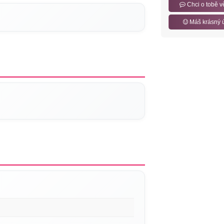
Chci o tobě v
Máš krásný 