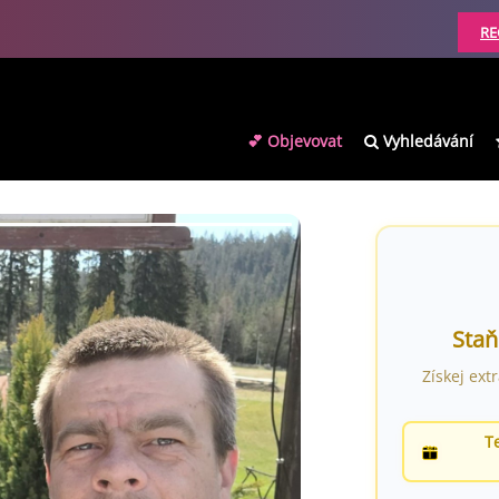
RE
💕 Objevovat
Vyhledávání
Staň
Získej ext
T