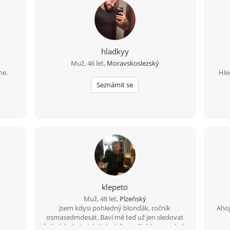
hladkyy
Muž, 46 let,
Moravskoslezský
ne.
Hle
Seznámit se
klepeto
Muž, 48 let,
Plzeňský
Jsem kdysi pohledný blonďák, ročník
Ahoj
osmasedmdesát. Baví mě teď už jen sledovat
fotbal, hokej, atd. Kolo, lyže a nějaký ten pohyb