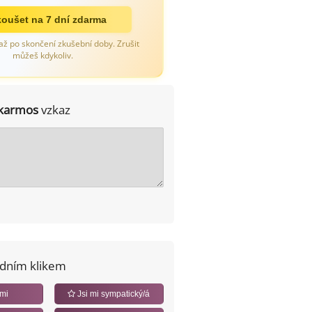
oušet na 7 dní zdarma
až po skončení zkušební doby. Zrušit
můžeš kdykoliv.
karmos
vzkaz
edním klikem
 mi
Jsi mi sympatický/á