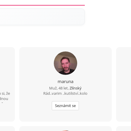
maruna
Muž, 48 let,
Zlínský
si, že
Rád..varim ..kutilství..kolo
ádnou
lečnou
Seznámit se
není