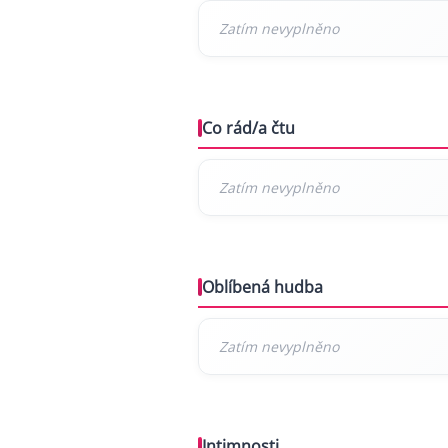
Co rád/a čtu
Oblíbená hudba
Intimnosti