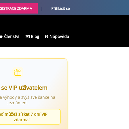
GISTRACE ZDARMA
|
Přihlásit se
Členství
Blog
Nápověda
 se VIP uživatelem
ra výhody a zvýš své šance na
seznámení.
eď můžeš získat 7 dní VIP
zdarma!