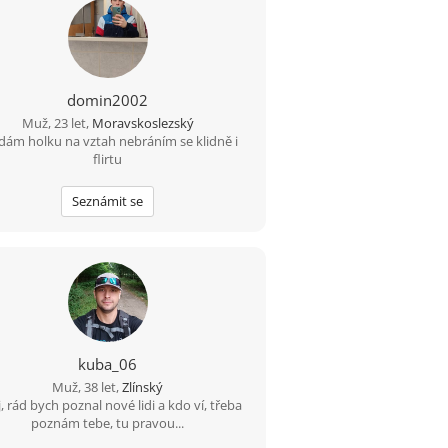
domin2002
Muž, 23 let,
Moravskoslezský
dám holku na vztah nebráním se klidně i
flirtu
Seznámit se
kuba_06
Muž, 38 let,
Zlínský
, rád bych poznal nové lidi a kdo ví, třeba
poznám tebe, tu pravou...