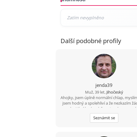
Další podobné profily
jenda39
Muž, 39 let,
Jihočeský
Ahojky, jsem úplně normální chlap, myslím 
jsem hodný a spolehliví a že nezkazím ž
srandu. Hledám k sobě partnerku na spo
a pohodovou cestu životem. Malé dítě 
Seznámit se
překážkou????