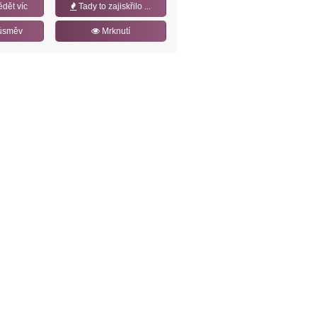
ědět víc
Tady to zajiskřilo ...
úsměv
Mrknutí