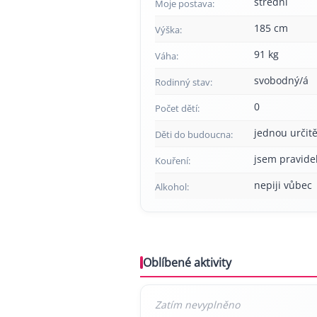
střední
Moje postava:
185 cm
Výška:
91 kg
Váha:
svobodný/á
Rodinný stav:
0
Počet dětí:
jednou určitě
Děti do budoucna:
jsem pravide
Kouření:
nepiji vůbec
Alkohol:
Oblíbené aktivity