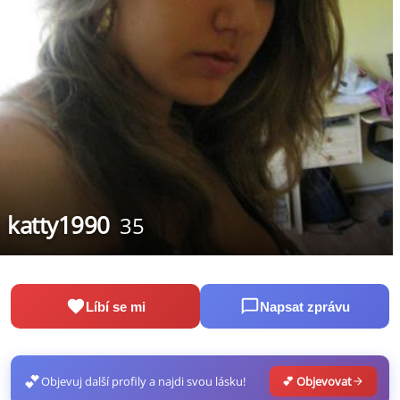
katty1990
35
Líbí se mi
Napsat zprávu
💕
Objevuj další profily a najdi svou lásku!
💕 Objevovat