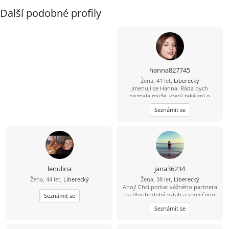
Další podobné profily
hanna827745
Žena, 41 let,
Liberecký
Jmenuji se Hanna. Ráda bych
poznala muže, který také sní o
pevném a vážném vztahu. Oceňuji
Seznámit se
laskavost, smysl pro humor a
upřímné rozhovory. Pokud hledáš
opravdový vztah bez her, pošli mi
svou e-mailovou adresu a určitě ti
odepíšu.
lenulina
jana36234
Žena, 44 let,
Liberecký
Žena, 38 let,
Liberecký
Ahoj! Chci potkat vážného partnera
na dlouhodobý vztah a společnou
Seznámit se
budoucnost. Pošli mi svůj е-mаil – je
Seznámit se
to rychlé a zdarma. Těším se na tvou
odpověď!