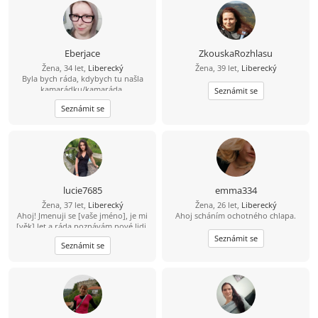
Eberjace
ZkouskaRozhlasu
Žena, 34 let,
Liberecký
Žena, 39 let,
Liberecký
Byla bych ráda, kdybych tu našla
kamarádku/kamaráda.
Seznámit se
Seznámit se
lucie7685
emma334
Žena, 37 let,
Liberecký
Žena, 26 let,
Liberecký
Ahoj! Jmenuji se [vaše jméno], je mi
Ahoj scháním ochotného chlapa.
[věk] let a ráda poznávám nové lidi.
Jsem přátelská, otevřená a upřímná,
Seznámit se
Seznámit se
miluji cestování, přírodu a dobré
jídlo. Ve volném čase ráda čtu,
poslouchám hudbu nebo si zajdu na
procházku. Hledám někoho, kdo je
upřímný, veselý a má smysl pro
humor. Pokud máš zájem se poznat,
neváhej mě kontaktovat!