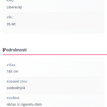
KRAJ:
Liberecký
VĚK:
35 let
Podrobnosti
VÝŠKA:
185 cm
RODINNÝ STAV:
svobodný/á
KOUŘENÍ:
občas si cigaretu dám