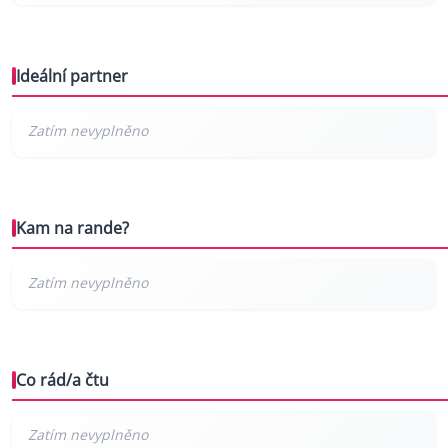
Ideální partner
Kam na rande?
Co rád/a čtu