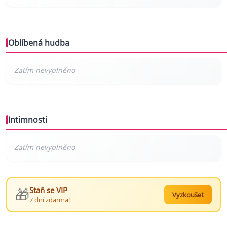
Oblíbená hudba
Intimnosti
🎁
Staň se VIP
Vyzkoušet
7 dní zdarma!