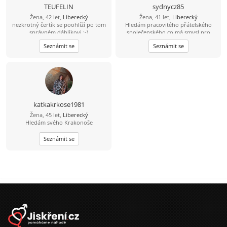
TEUFELIN
sydnycz85
Žena, 42 let,
Liberecký
Žena, 41 let,
Liberecký
nezkrotný čertík se poohlíží po tom
Hledám pracovitého přátelského
správném dáblíkovi :-)
společenského co má smysl pro
humor a má rád děti
Seznámit se
Seznámit se
katkakrkose1981
Žena, 45 let,
Liberecký
Hledám svého Krakonoše
Seznámit se