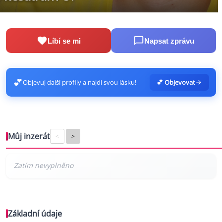
Líbí se mi
Napsat zprávu
💕
Objevuj další profily a najdi svou lásku!
💕 Objevovat
Můj inzerát
<
>
Základní údaje