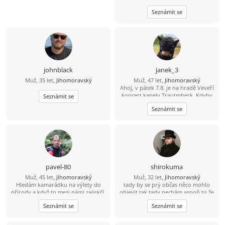
Seznámit se
johnblack
janek_3
Muž, 35 let,
Jihomoravský
Muž, 47 let,
Jihomoravský
Ahoj, v pátek 7.8. je na hradě Veveří
koncert kapely Trautmberk. Kdyby
Seznámit se
se Ti chtělo, tak mám na Wats Appu
Seznámit se
čerstvou fotku :-) 773 908 225 Jan
pavel-80
shirokuma
Muž, 45 let,
Jihomoravský
Muž, 32 let,
Jihomoravský
Hledám kamarádku na výlety do
tady by se prý občas něco mohlo
přírody a když to mezi námi zajiskří,
objevit tak tady nechám aspoň to že
tak můžeme zkusit společnou cestu
jsem divná osoba :D
Seznámit se
Seznámit se
životem.