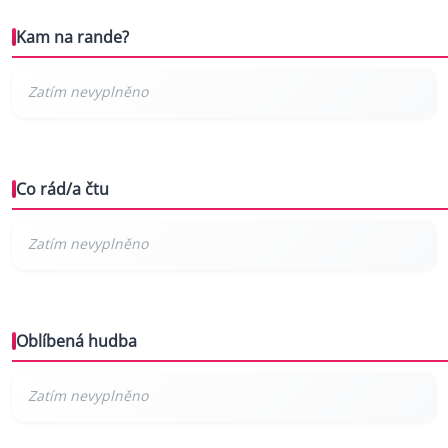
Kam na rande?
Co rád/a čtu
Oblíbená hudba