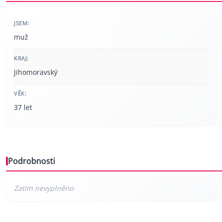
JSEM:
muž
KRAJ:
Jihomoravský
VĚK:
37 let
Podrobnosti