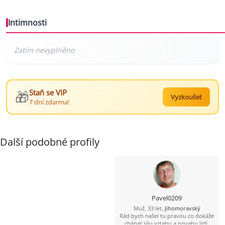
Intimnosti
🎁
Staň se VIP
Vyzkoušet
7 dní zdarma!
Další podobné profily
Pavel0209
Muž, 33 let,
Jihomoravský
Rád bych našel tu pravou co dokáže
chápat sílu vztahu a povahu lidí.