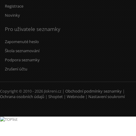
Registrace
Novinky
Pro uživatele seznamky
Zapomenuté heslo
Škola seznamování
Podpora seznamky
Zrušení účtu
Copyright © 2010 - 2026 Jiskreni.cz |
Obchodní podmínky seznamky
|
Ochrana osobních údajů
|
Shoptet
|
Webnode
|
Nastavení soukromí