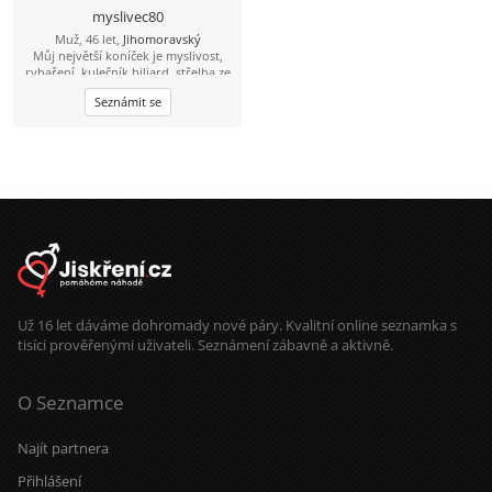
Breclavi. Okres Malacky na
myslivec80
slovensku. Peter
Muž, 46 let,
Jihomoravský
Můj největší koníček je myslivost,
rybaření, kulečník biliard, střelba ze
zbraní brokovnice, šipky, šachy
Seznámit se
petanque, kostky, mám rád psy,
zvířata, rád se bavím, tancuji, trochu
jezdím na kole, mám rád procházky,
výlety. Mám rád dobré jídlo hlavně
maso, piju víno pivo i nějakého
panáčka. Vykládám vtipy, umím si
udělat srandu i ze sebe. Jsem
normální chlap mám rád upřímnost,
co na srdci to na jazyku, držím slovo,
myslím že jsem férový a rovný chlap.
Už 16 let dáváme dohromady nové páry. Kvalitní online seznamka s
tisíci prověřenými uživateli. Seznámení zábavně a aktivně.
O Seznamce
Najít partnera
Přihlášení