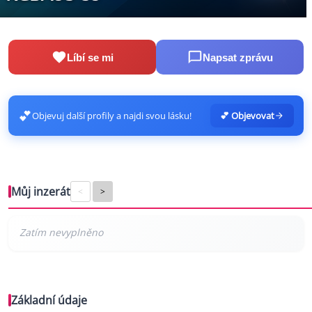
Líbí se mi
Napsat zprávu
💕
Objevuj další profily a najdi svou lásku!
💕 Objevovat
Můj inzerát
<
>
Základní údaje