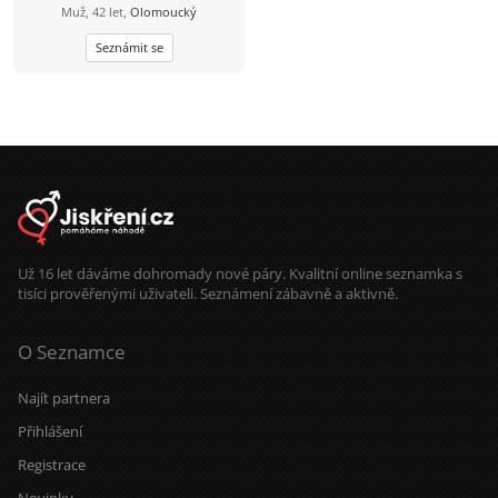
Muž, 42 let,
Olomoucký
Seznámit se
Už 16 let dáváme dohromady nové páry. Kvalitní online seznamka s
tisíci prověřenými uživateli. Seznámení zábavně a aktivně.
O Seznamce
Najít partnera
Přihlášení
Registrace