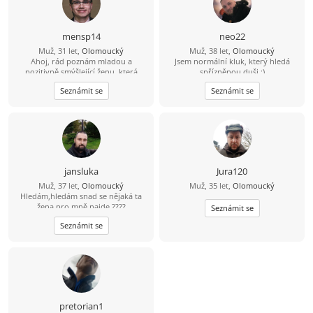
mensp14
neo22
Muž, 31 let,
Olomoucký
Muž, 38 let,
Olomoucký
Ahoj, rád poznám mladou a
Jsem normální kluk, který hledá
pozitivně smýšlející ženu, která
spřízněnou duši :)
nezkazí žádnou legraci.
Seznámit se
Seznámit se
jansluka
Jura120
Muž, 37 let,
Olomoucký
Muž, 35 let,
Olomoucký
Hledám,hledám snad se nějaká ta
žena pro mně najde ????
Seznámit se
Seznámit se
pretorian1