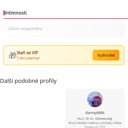
Intimnosti
🎁
Staň se VIP
Vyzkoušet
7 dní zdarma!
Další podobné profily
danny6666
Muž, 40 let,
Olomoucký
Ahoj hledám reálnou schůzku třeba
časem víc ????