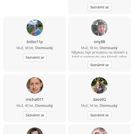
Seznámit se
bobo11p
ony88
Muž, 38 let,
Olomoucký
Muž, 38 let,
Olomoucký
Nějakou fajn princeznu na zlobeni a
když si padnm do oka klidně i něco
Seznámit se
vic
Seznámit se
michal011
dave92
Muž, 40 let,
Olomoucký
Muž, 34 let,
Olomoucký
Seznámit se
Seznámit se