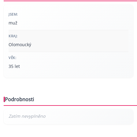
JSEM:
muž
KRAJ:
Olomoucký
VĚK:
35 let
Podrobnosti