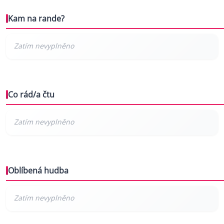
Kam na rande?
Co rád/a čtu
Oblíbená hudba