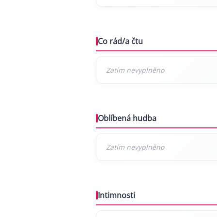
Co rád/a čtu
Oblíbená hudba
Intimnosti