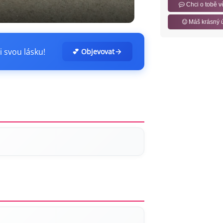
Chci o tobě v
Máš krásný 
i svou lásku!
💕 Objevovat