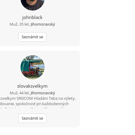
johnblack
Muž, 35 let,
Jihomoravský
Seznámit se
slovaksvelkym
Muž, 44 let,
Jihomoravský
ksvelkym SRDCOM Hladám Teba na výlety,
ilovanie, spoločnosť pri každodenných
h. Zablokuje ma IBA jeptiška so zašitou ... .
akujem po ostatných, LEBO VŠETCI. Žijem
Seznámit se
 škrabkacieho mobilu, faceboku, vakcíne
 koronavírusu atď. Moraváčky, resp. Češky
bec nevedia ani bozkávať, ani milovať. Ahoj