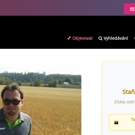
RE
💕 Objevovat
Vyhledávání
Staň
Získej ext
T