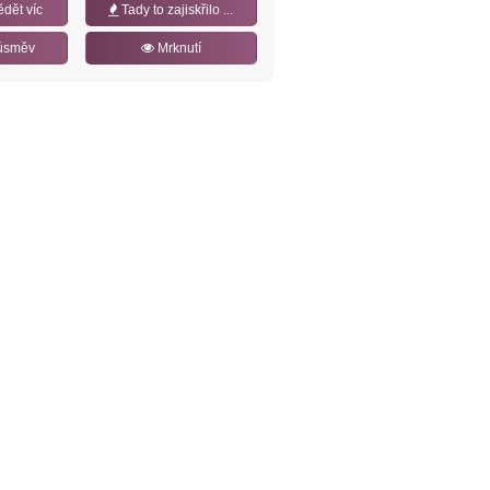
ědět víc
Tady to zajiskřilo ...
úsměv
Mrknutí