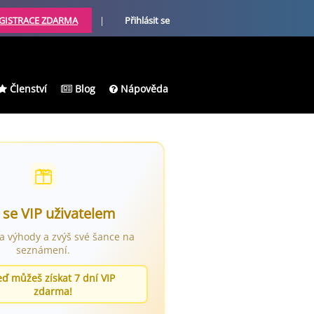
GISTRACE ZDARMA
|
Přihlásit se
Členství
Blog
Nápověda
 se VIP uživatelem
ra výhody a zvýš své šance na
seznámení.
eď můžeš získat 7 dní VIP
zdarma!