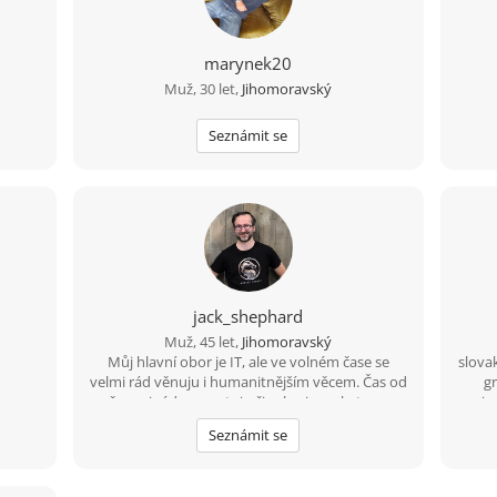
marynek20
Muž, 30 let,
Jihomoravský
Seznámit se
jack_shephard
Muž, 45 let,
Jihomoravský
Můj hlavní obor je IT, ale ve volném čase se
slova
velmi rád věnuju i humanitnějším věcem. Čas od
gr
času si rád zasportuju či zahraju na kytaru.
veciac
Hledám někoho sympatického s trochou
Neop
Seznámit se
rozhledu, aby jsme si měli o čem povídat. :)
bez
proti
sa vô