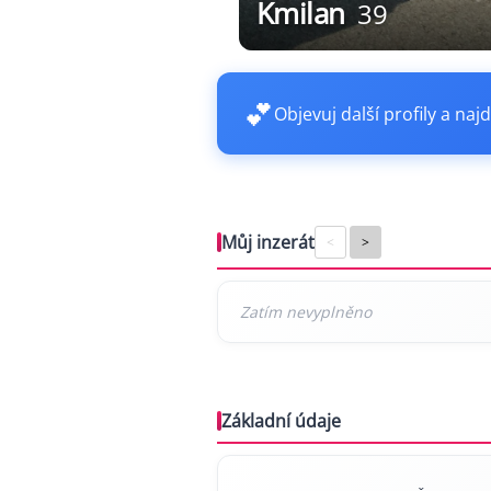
Kmilan
39
💕
Objevuj další profily a najd
Můj inzerát
<
>
Základní údaje