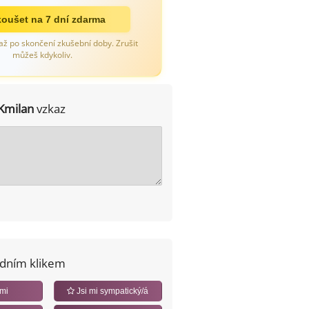
oušet na 7 dní zdarma
až po skončení zkušební doby. Zrušit
můžeš kdykoliv.
Kmilan
vzkaz
edním klikem
 mi
Jsi mi sympatický/á