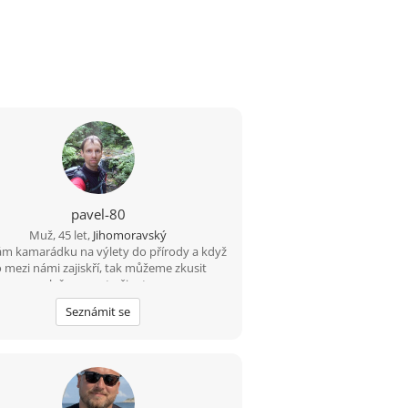
pavel-80
Muž, 45 let,
Jihomoravský
m kamarádku na výlety do přírody a když
o mezi námi zajiskří, tak můžeme zkusit
společnou cestu životem.
Seznámit se