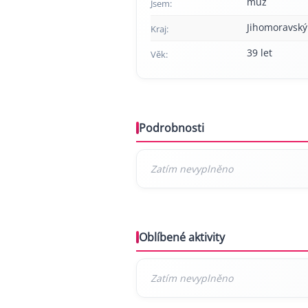
muž
Jsem:
Jihomoravský
Kraj:
39 let
Věk:
Podrobnosti
Oblíbené aktivity