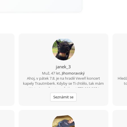
janek_3
Muž, 47 let,
Jihomoravský
Ahoj, v pátek 7.8. je na hradě Veveří koncert
Hledá
kapely Trautmberk. Kdyby se Ti chtělo, tak mám
t
na Wats Appu čerstvou fotku :-) 773 908 225 Jan
Seznámit se