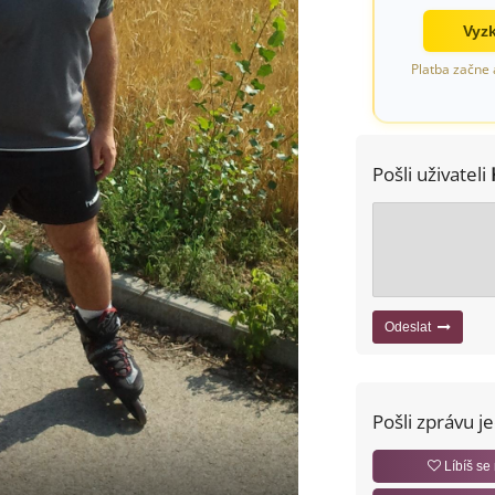
Vyzk
Platba začne 
Pošli uživateli
Odeslat
Pošli zprávu j
Líbíš se