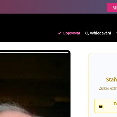
RE
💕 Objevovat
Vyhledávání
Staň
Získej ext
T