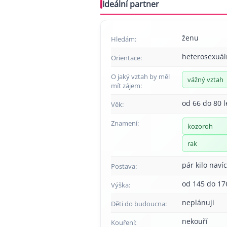
Ideální partner
ženu
Hledám:
heterosexuál
Orientace:
O jaký vztah by měl
vážný vztah
mít zájem:
od 66 do 80 l
Věk:
Znamení:
kozoroh
rak
pár kilo navíc
Postava:
od 145 do 17
Výška:
neplánuji
Děti do budoucna:
nekouří
Kouření: