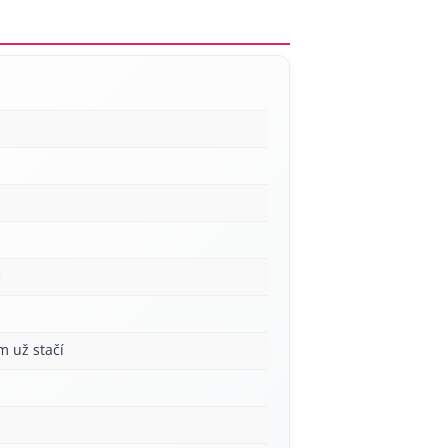
c
m už stačí