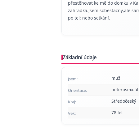
přestěhovat ke mě do domku v Kam
zahrádka.Jsem soběstačný,ale sam
po tel: nebo setkání.
Základní údaje
muž
Jsem:
heterosexuál
Orientace:
Středočeský
Kraj:
78 let
Věk: