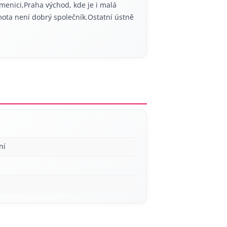
enici,Praha východ, kde je i malá
ota není dobrý společník.Ostatní ústně
ní