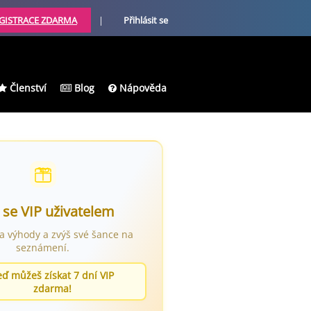
GISTRACE ZDARMA
|
Přihlásit se
Členství
Blog
Nápověda
 se VIP uživatelem
ra výhody a zvýš své šance na
seznámení.
eď můžeš získat 7 dní VIP
zdarma!