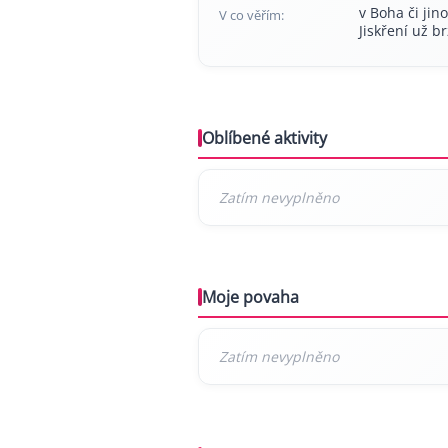
v Boha či jino
V co věřím:
Jiskření už b
Oblíbené aktivity
Moje povaha