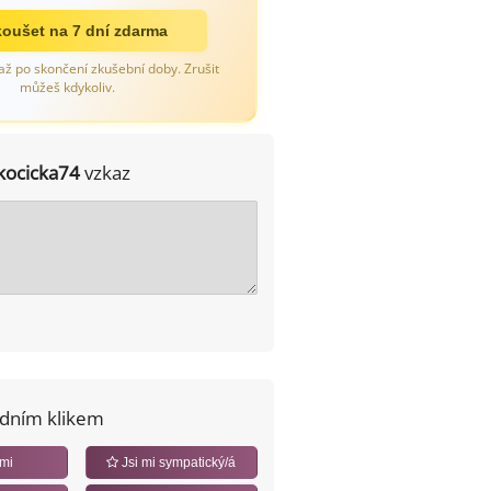
oušet na 7 dní zdarma
až po skončení zkušební doby. Zrušit
můžeš kdykoliv.
kocicka74
vzkaz
edním klikem
 mi
Jsi mi sympatický/á