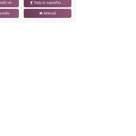
ědět víc
Tady to zajiskřilo ...
úsměv
Mrknutí