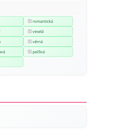
romantická
í
veselá
á
věrná
avá
pečlivá