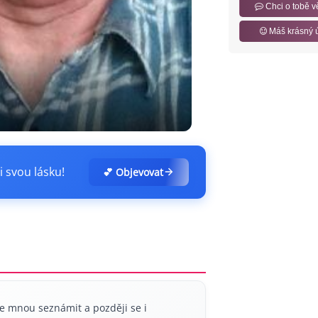
Chci o tobě v
Máš krásný 
i svou lásku!
💕 Objevovat
se mnou seznámit a později se i