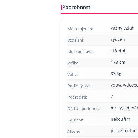
Podrobnosti
vážný vztah
Mám zájem o:
vyučen
Vzdělání:
střední
Moje postava:
178 cm
Výška:
83 kg
Váha:
vdova/vdove
Rodinný stav:
2
Počet dětí:
ne, ty, co má
Děti do budoucna:
nekouřím
Kouření:
příležitostně
Alkohol: