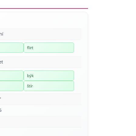
ní
flirt
et
býk
štír
'
6