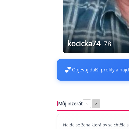
kocicka74
78
💕
Objevuj další profily a najd
Můj inzerát
<
>
Najde se žena která by se chtěla 