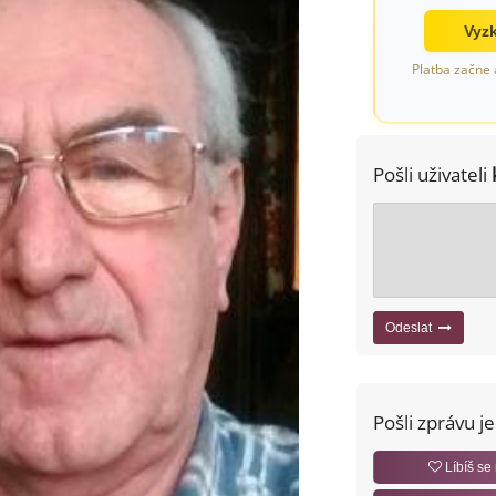
Vyzk
Platba začne 
Pošli uživateli
Odeslat
Pošli zprávu j
Líbíš se