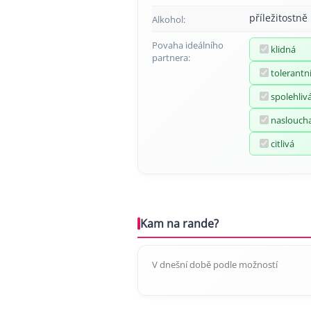
příležitostně
Alkohol:
Povaha ideálního
klidná
partnera:
tolerantn
spolehliv
naslouch
citlivá
Kam na rande?
V dnešní době podle možností