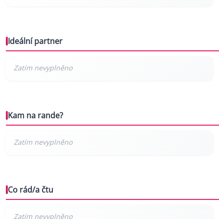
Ideální partner
Kam na rande?
Co rád/a čtu