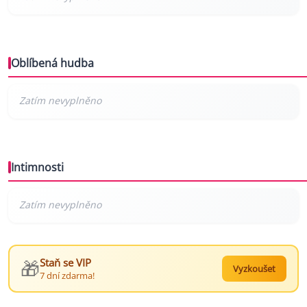
Oblíbená hudba
Intimnosti
🎁
Staň se VIP
Vyzkoušet
7 dní zdarma!