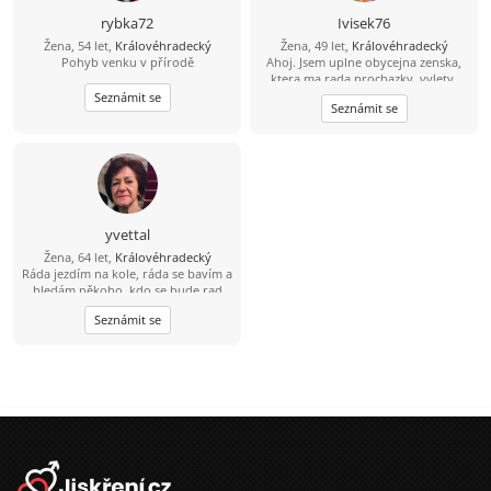
rybka72
Ivisek76
Žena, 54 let,
Královéhradecký
Žena, 49 let,
Královéhradecký
Pohyb venku v přírodě
Ahoj. Jsem uplne obycejna zenska,
ktera ma rada prochazky, vylety,
deti a spoustu dalsiho. Zivot se se
Seznámit se
Seznámit se
mnou zrovna nemazlil, tak uz trochu
pochybuju, jestli je nekde muz, ktery
by chtel stravit se mnou treba i
zbytek zivota. Taky ti chybi chvile s
blizkou osobou, nemas se s kym
smat nebo se ke komu choulit, kdyz
je ti smutno? Tak se ozvy. Deti
nejsou prekazkou, naopak
yvettal
Žena, 64 let,
Královéhradecký
Ráda jezdím na kole, ráda se bavím a
hledám někoho, kdo se bude rad
bavit se mnou.
Seznámit se