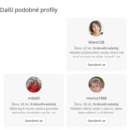
Další podobné profily
Mava128
Žena, 62 let,
Královéhradecký
Hledám příjemného muže, který má
chuť vyrazit na výlet, k moři, na
kolo, nebo jen tak objevovat hezká
Seznámit se
místa
mila93
monca1968
Žena, 68 let,
Královéhradecký
Žena, 58 let,
Královéhradecký
Ráda bych touto cestou poznala
Hledám vážný vztah s oporu. Jsem.
aktivního hodného muže, na
Nekonfliktní a přátelská.
společné trávení volného času...
Seznámit se
Seznámit se