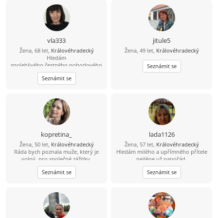
vla333
jitule5
Žena, 68 let,
Královéhradecký
Žena, 49 let,
Královéhradecký
Hledám
spolehlivého,čestného,pohodového
Seznámit se
,zabezpečeného muže,nekuřáka s
Seznámit se
duší
kluka.Cestování,příroda,turistika
kopretina_
lada1126
Žena, 50 let,
Královéhradecký
Žena, 57 let,
Královéhradecký
Ráda bych poznala muže, který je
Hledám milého a upřímného přítele
volný, pro společné zážitky,
nejlépe už napořád.
porozumění, smích a budování
Seznámit se
Seznámit se
něčeho hezkého.