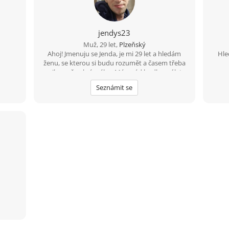
jendys23
Muž, 29 let,
Plzeňský
Ahoj! Jmenuju se Jenda, je mi 29 let a hledám
Hle
ženu, se kterou si budu rozumět a časem třeba
vznikne něco krásného. Mám rád hudbu, výlety,
upřímnost a smysl pro humor. Nehledám
Seznámit se
dokonalost, ale někoho, kdo je sám sebou, umí
se zasmát a má chuť poznat někoho nového.
Pokud máš ráda pohodové povídání, společné
zážitky a věříš, že nejlepší vztahy začínají
obyčejnou zprávou, budu rád, když se ozveš.