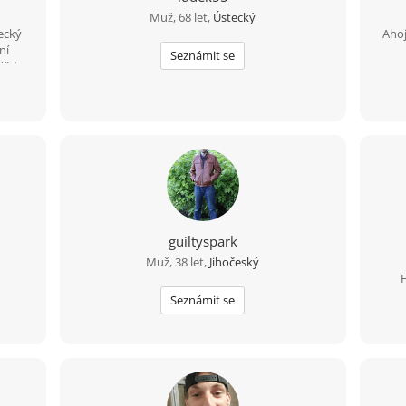
Muž, 68 let,
Ústecký
ecký
Ahoj
ní
Seznámit se
ěti .
u
guiltyspark
Muž, 38 let,
Jihočeský
H
Seznámit se