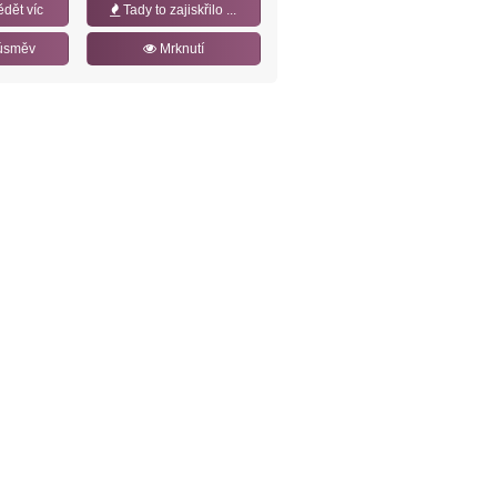
ědět víc
Tady to zajiskřilo ...
úsměv
Mrknutí