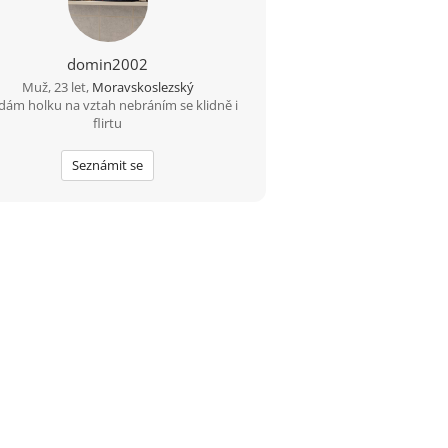
domin2002
Muž, 23 let,
Moravskoslezský
dám holku na vztah nebráním se klidně i
flirtu
Seznámit se