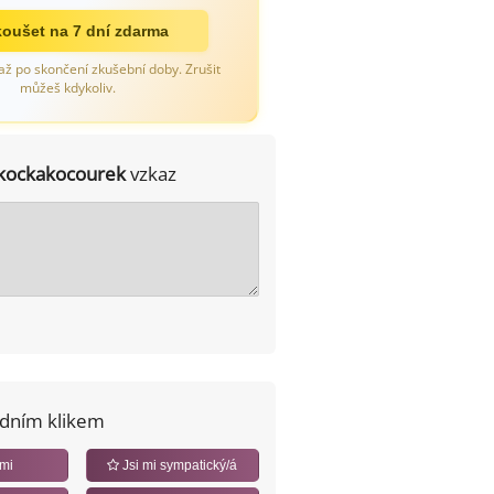
oušet na 7 dní zdarma
až po skončení zkušební doby. Zrušit
můžeš kdykoliv.
kockakocourek
vzkaz
edním klikem
 mi
Jsi mi sympatický/á