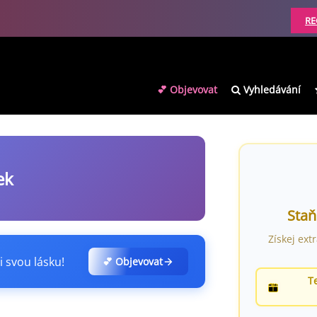
RE
💕 Objevovat
Vyhledávání
ek
Staň
Získej ext
i svou lásku!
💕 Objevovat
T