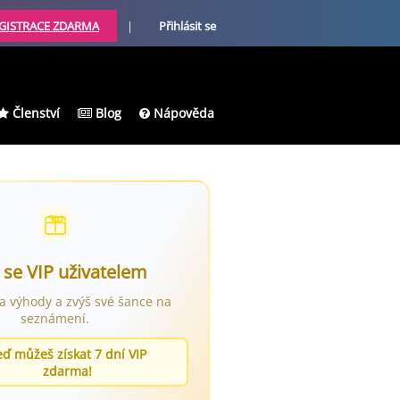
GISTRACE ZDARMA
|
Přihlásit se
Členství
Blog
Nápověda
 se VIP uživatelem
ra výhody a zvýš své šance na
seznámení.
eď můžeš získat 7 dní VIP
zdarma!