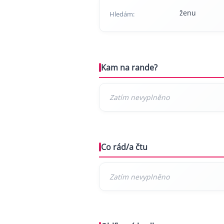
ženu
Hledám:
Kam na rande?
Co rád/a čtu