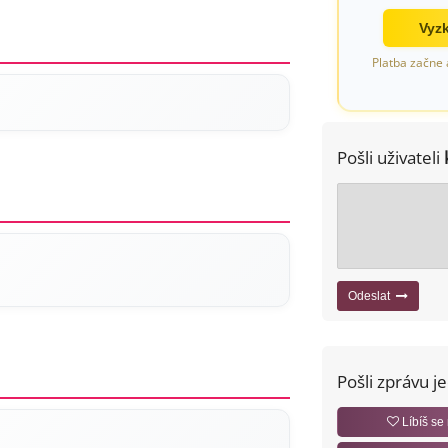
Vyzk
Platba začne 
Pošli uživateli
Odeslat
Pošli zprávu j
Líbíš se