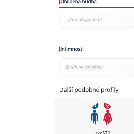
Oblíbená hudba
Intimnosti
Další podobné profily
jirka579