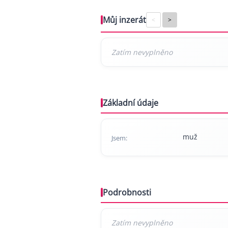
Můj inzerát
<
>
Základní údaje
muž
Jsem:
Podrobnosti