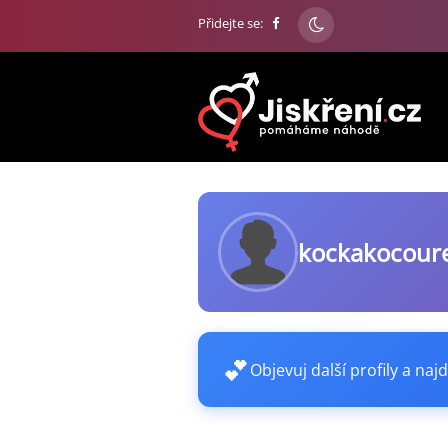
Přidejte se:
kockakocour
💕
Objevuj další profily a najd