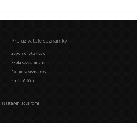
Pro uživatele seznamky
Zapomenuté heslo
Škola seznamování
Podpora seznamky
Zrušení účtu
|
Nastavení soukromí