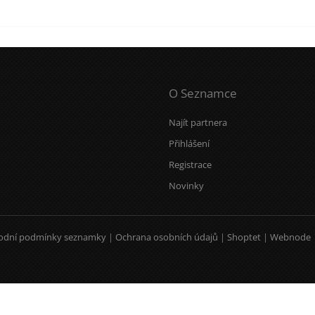
O Seznamce
Najít partnera
Přihlášení
Registrace
Novinky
odní podmínky seznamky
|
Ochrana osobních údajů
|
Shoptet
|
Webnode