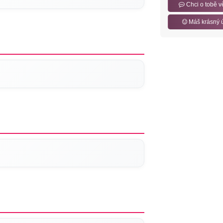
Chci o tobě v
Máš krásný 