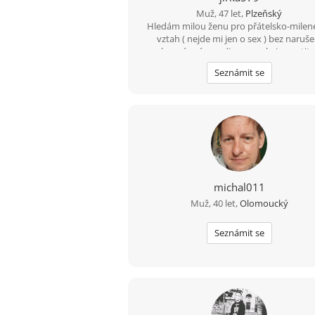
Muž, 47 let,
Plzeňský
Hledám milou ženu pro přátelsko-milen
vztah ( nejde mi jen o sex ) bez naruše
soukromí, mám rodinu a nechci opustit d
Prostě potřebuji utéct od stereotyp
Seznámit se
michal011
Muž, 40 let,
Olomoucký
Seznámit se