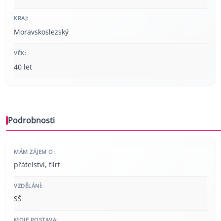
KRAJ:
Moravskoslezský
VĚK:
40 let
Podrobnosti
MÁM ZÁJEM O:
přátelství, flirt
VZDĚLÁNÍ:
SŠ
MOJE POSTAVA: