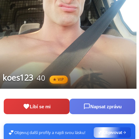
koes123
40
VIP
Líbí se mi
Napsat zprávu
💕
Objevuj další profily a najdi svou lásku!
💕 Objevovat