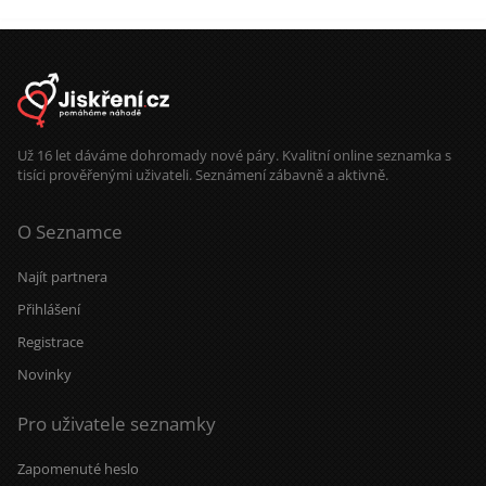
Už 16 let dáváme dohromady nové páry. Kvalitní online seznamka s
tisíci prověřenými uživateli. Seznámení zábavně a aktivně.
O Seznamce
Najít partnera
Přihlášení
Registrace
Novinky
Pro uživatele seznamky
Zapomenuté heslo