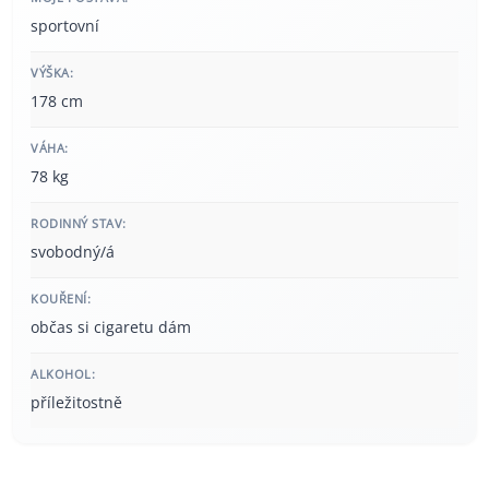
sportovní
VÝŠKA:
178 cm
VÁHA:
78 kg
RODINNÝ STAV:
svobodný/á
KOUŘENÍ:
občas si cigaretu dám
ALKOHOL:
příležitostně