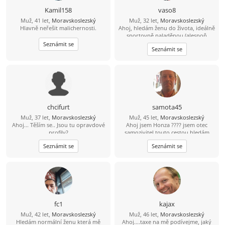
Kamil158
vaso8
Muž, 41 let,
Moravskoslezský
Muž, 32 let,
Moravskoslezský
Hlavně neřešit malichernosti.
Ahoj, hledám ženu do života, ideálně
sportovně naladěnou (alespoň
trošičku) :D která ví co chce od
Seznámit se
Seznámit se
života a bude ve vztahu pro mě ,
stejně jako já pro ni :) Jinak jsem
vcelku obyčejný kluk co má rád
sport. Rád si zajdu na hory , na kolo,
či jen tak sednout na kávu nebo
dýmku.
chcifurt
samota45
Muž, 37 let,
Moravskoslezský
Muž, 45 let,
Moravskoslezský
Ahoj... Těším se.. Jsou tu opravdové
Ahoj jsem Honza ???? jsem otec
profily?
samozivitel touto cestou hledám
lásku porozumění a upsymnost.
Seznámit se
Seznámit se
fc1
kajax
Muž, 42 let,
Moravskoslezský
Muž, 46 let,
Moravskoslezský
Hledám normální ženu která mě
Ahoj....taxe na mě podívejme, jaký