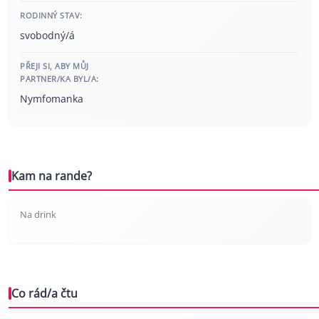
RODINNÝ STAV:
svobodný/á
PŘEJI SI, ABY MŮJ
PARTNER/KA BYL/A:
Nymfomanka
Kam na rande?
Na drink
Co rád/a čtu