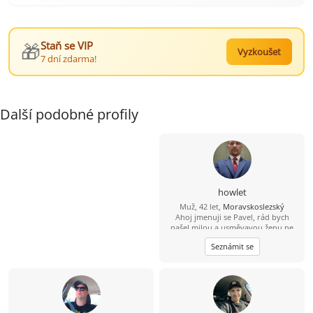
🎁
Staň se VIP
Vyzkoušet
7 dní zdarma!
Další podobné profily
howlet
Muž, 42 let,
Moravskoslezský
Ahoj jmenuji se Pavel, rád bych
našel milou a usměvavou ženu ne
jen na pokec ale pokud možno i na
Seznámit se
vážný vztah mezi 26 a 49 lety, pokud
budeš chtít ozvi se, budu moc rád