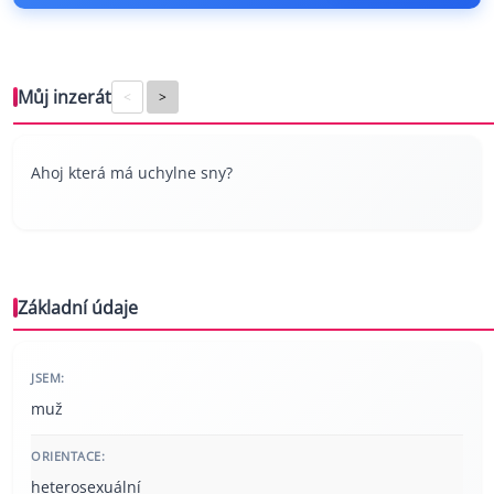
Můj inzerát
<
>
Ahoj která má uchylne sny?
Základní údaje
JSEM:
muž
ORIENTACE:
heterosexuální