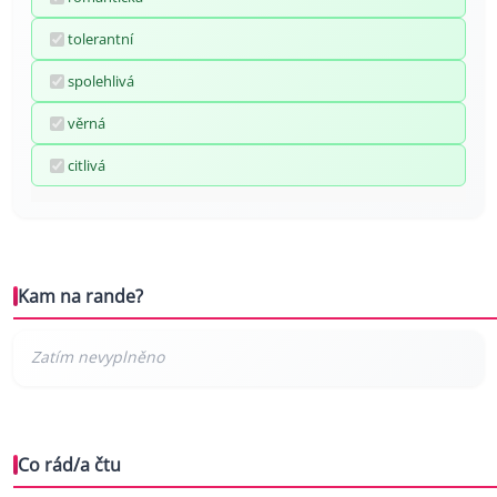
tolerantní
spolehlivá
věrná
citlivá
Kam na rande?
Co rád/a čtu