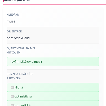
HLEDÁM:
muže
ORIENTACE:
heterosexuální
O JAKÝ VZTAH BY MĚL
MÍT ZÁJEM:
nevím, ještě uvidíme ;-)
POVAHA IDEÁLNÍHO
PARTNERA:
klidná
optimistická
romantická