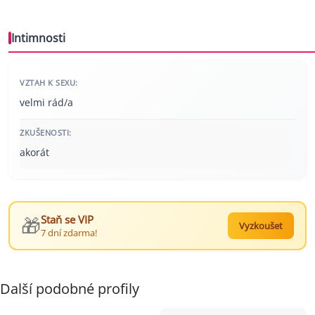
Intimnosti
VZTAH K SEXU:
velmi rád/a
ZKUŠENOSTI:
akorát
🎁
Staň se VIP
Vyzkoušet
7 dní zdarma!
Další podobné profily