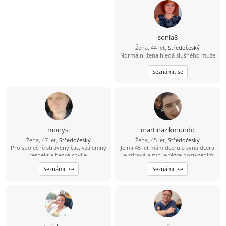
sonia8
Žena, 44 let,
Středočeský
Normální žena hledá slušného muže
Seznámit se
monysi
martinazikmundo
Žena, 47 let,
Středočeský
Žena, 45 let,
Středočeský
Pro společně strávený čas, vzájemný
Je mi 45 let mám dceru a syna dcera
respekt a hezké chvíle.
je zdravá a syn je těžce postyzenim
Mladoboleslavsko - Nymbursko. Jen
starám se o něj 24 hodin denně jinak
Seznámit se
Seznámit se
nekuřák se zájmem vybudovat
mám ráda výlety procházky kino
postupně vážný vztah.
dojdu s někým na kafe ????
Zodpovědnost a otevřenost.