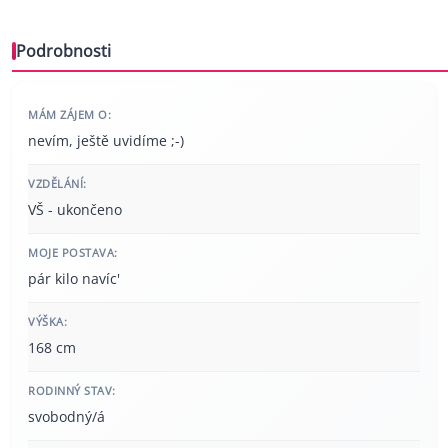
Podrobnosti
MÁM ZÁJEM O:
nevím, ještě uvidíme ;-)
VZDĚLÁNÍ:
VŠ - ukončeno
MOJE POSTAVA:
pár kilo navíc'
VÝŠKA:
168 cm
RODINNÝ STAV:
svobodný/á