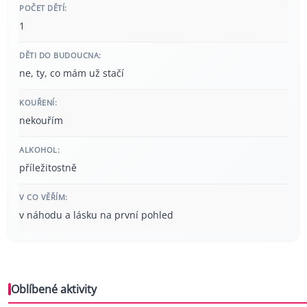
POČET DĚTÍ:
1
DĚTI DO BUDOUCNA:
ne, ty, co mám už stačí
KOUŘENÍ:
nekouřím
ALKOHOL:
příležitostně
V CO VĚŘÍM:
v náhodu a lásku na první pohled
Oblíbené aktivity