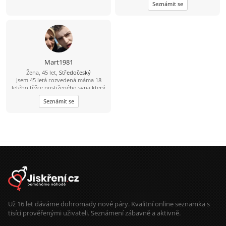
Seznámit se
péči mám ráda výlety procházky
kino a procházky jinak dojdu ráda s
někým na kafe ????
Mart1981
Žena, 45 let,
Středočeský
Jsem 45 letá rozvedená máma 18
letého těžce postiženého syna,který
vyžaduje 24hod.péči. Ale každých 14
Seznámit se
dní si na celý víkend bere syna
bývalý manžel(otec syna) a tak bych
chtěla poznat partnera který by se
mnou rád vyrazil na výlet,poseděl u
kávy a bylo mu se mnou fajn. Bylo
by dobře kdyby to byl také tatínek a
měl rád děti.
Už 16 let dáváme dohromady nové páry. Kvalitní online seznamka s
tisíci prověřenými uživateli. Seznámení zábavně a aktivně.