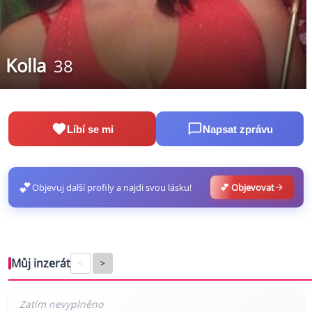
Kolla
38
Líbí se mi
Napsat zprávu
💕
Objevuj další profily a najdi svou lásku!
💕 Objevovat
Můj inzerát
<
>