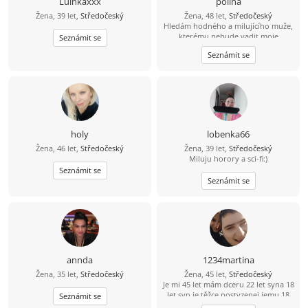
Luinkaxxx
polina
Žena, 39 let,
Středočeský
Žena, 48 let,
Středočeský
Hledám hodného a milujícího muže,
kterému nebude vadit moje
Seznámit se
sluníčko. Mám 5 letého synka.
Seznámit se
holy
lobenka66
Žena, 46 let,
Středočeský
Žena, 39 let,
Středočeský
Miluju horory a sci-fi:)
Seznámit se
Seznámit se
annda
1234martina
Žena, 35 let,
Středočeský
Žena, 45 let,
Středočeský
Je mi 45 let mám dceru 22 let syna 18
let syn je těžce postyzenej jemu 18
Seznámit se
let jednou za 14 dní mám střídavou