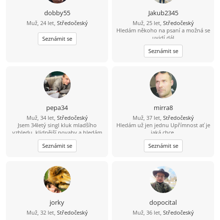
dobby55
Jakub2345
Muž, 24 let,
Středočeský
Muž, 25 let,
Středočeský
Hledám někoho na psaní a možná se
uvidí dál
Seznámit se
Seznámit se
pepa34
mirra8
Muž, 34 let,
Středočeský
Muž, 37 let,
Středočeský
Jsem 34letý singl kluk mladšího
Hledám už jen jednu Upřímnost ať je
vzhledu, klidnější povahy a hledám
jaká chce.
hodnou ženu pro život. Mám rád
Seznámit se
Seznámit se
život, přírodu, sport a lidi se
smyslem pro humor. Hledáš
partnera s otevřeným srdcem na
celý život? Tak se mi prosím ozvi
kdykoliv. Omlouvám se, ale na
nabídky starších žen přes 35
nereaguji.....
jorky
dopocital
Muž, 32 let,
Středočeský
Muž, 36 let,
Středočeský