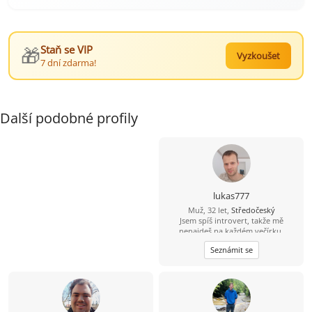
🎁
Staň se VIP
Vyzkoušet
7 dní zdarma!
Další podobné profily
lukas777
Muž, 32 let,
Středočeský
Jsem spíš introvert, takže mě
nenajdeš na každém večírku.
Mnohem raději si užiju pohodový
Seznámit se
večer, procházku nebo hezký výlet.
Hledám holku, se kterou nám bude
dobře i v obyčejných chvílích. Když
si budeme rozumět, všechno ostatní
přijde samo