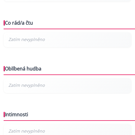
Co rád/a čtu
Oblíbená hudba
Intimnosti