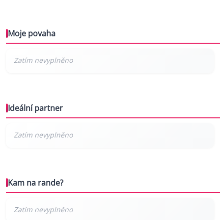
Moje povaha
Ideální partner
Kam na rande?