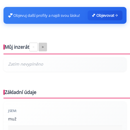
💕
Objevuj další profily a najdi svou lásku!
💕 Objevovat
Můj inzerát
<
>
Základní údaje
JSEM:
muž