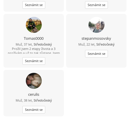
Seznámit se
Seznámit se
Tomas0000
stepanmosovsky
Muž, 37 let,
Středočeský
Muž, 22 let,
Středočeský
Prožil jsem 2 etapy života a 3
prožívám a už to tak zůstane. Jsem
Seznámit se
sám sebou a nenechám se změnit.
Seznámit se
Přednější je moje dítě, žiju už jen
pro ni. ŽENIT SE UŽ NECHCI, CHTĚL
BYCH SE SEZNÁMIT: SE SLEČNOU OD
18-35 LET, Z OKOLÍ JESENICE NEBO, Z
OKOLÍ JÍLOVÉHO U PRAHY NEBO, Z
OKOLÍ TÝNCE NAD SÁZAVOU
(neplatím si VIP tak mi třeba napište
svůj e-mail je to jednodušší)
cerulis
Muž, 38 let,
Středočeský
Seznámit se