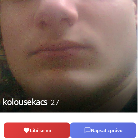
kolousekacs
27
Líbí se mi
Napsat zprávu