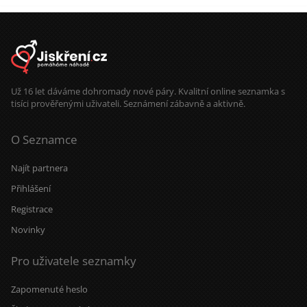
Už 16 let dáváme dohromady nové páry. Kvalitní online seznamka s
tisíci prověřenými uživateli. Seznámení zábavně a aktivně.
O Seznamce
Najít partnera
Přihlášení
Registrace
Novinky
Pro uživatele seznamky
Zapomenuté heslo