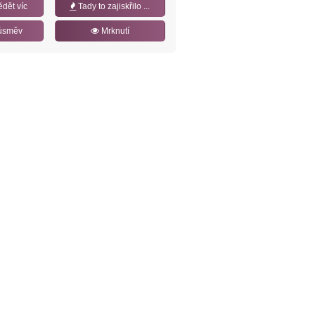
ědět víc
Tady to zajiskřilo ...
úsměv
Mrknutí