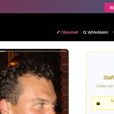
RE
💕 Objevovat
Vyhledávání
Staň
Získej ext
T