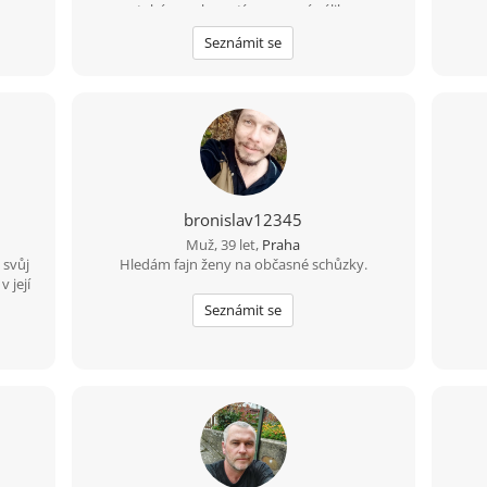
netahá za sebou stíny a nemá zálibu v
dramatech.... Je taková? je jich málo, pro
Seznámit se
takovou si rád dojedu kamkoliv....
bronislav12345
Muž, 39 let,
Praha
 svůj
Hledám fajn ženy na občasné schůzky.
 její
Seznámit se