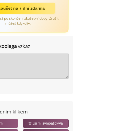
oušet na 7 dní zdarma
až po skončení zkušební doby. Zrušit
můžeš kdykoliv.
koolega
vzkaz
edním klikem
 mi
Jsi mi sympatický/á