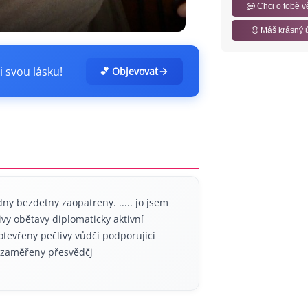
Chci o tobě v
Máš krásný 
i svou lásku!
💕 Objevovat
ny bezdetny zaopatreny. ..... jo jsem
ivy obětavy diplomaticky aktivní
 otevřeny pečlivy vůdčí podporující
 zaměřeny přesvědčj