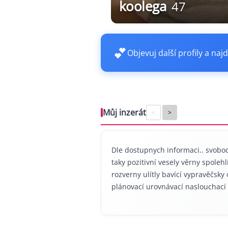
koolega
47
💕
Objevuj další profily a najd
Můj inzerát
<
>
Dle dostupnych informaci.. svobod
taky pozitivní vesely věrny spolehl
rozverny ulítly bavící vypravěčsky
plánovací urovnávací naslouchací