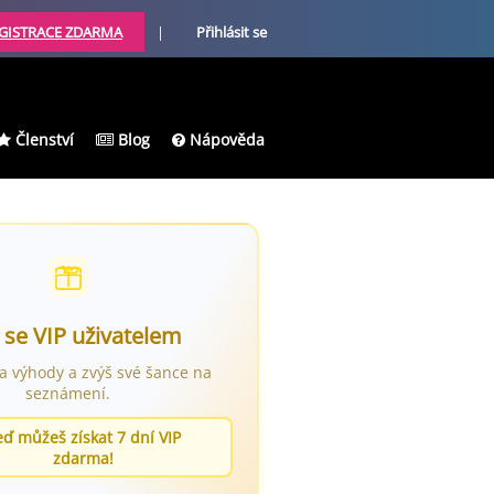
GISTRACE ZDARMA
|
Přihlásit se
Členství
Blog
Nápověda
 se VIP uživatelem
ra výhody a zvýš své šance na
seznámení.
eď můžeš získat 7 dní VIP
zdarma!