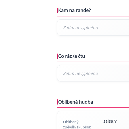
Kam na rande?
Co rád/a čtu
Oblíbená hudba
salsa??
Oblíbený
zpěvák/skupina: