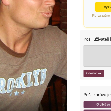
Vyzk
Platba začne 
Pošli uživateli
Odeslat
Pošli zprávu j
Líbíš se