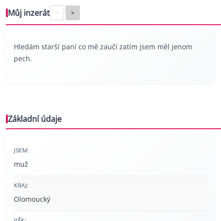
Můj inzerát
<
>
Hledám starší paní co mě zaučí zatím jsem měl jenom
pech.
Základní údaje
JSEM:
muž
KRAJ:
Olomoucký
VĚK: