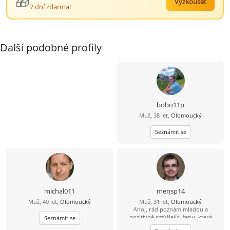
🎁
Vyzkoušet
7 dní zdarma!
Další podobné profily
bobo11p
Muž, 38 let,
Olomoucký
Seznámit se
michal011
mensp14
Muž, 40 let,
Olomoucký
Muž, 31 let,
Olomoucký
Ahoj, rád poznám mladou a
pozitivně smýšlející ženu, která
Seznámit se
nezkazí žádnou legraci.