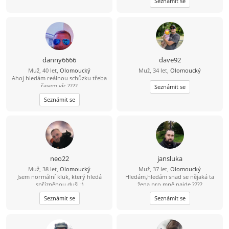
Seznámit se
danny6666
dave92
Muž, 40 let,
Olomoucký
Muž, 34 let,
Olomoucký
Ahoj hledám reálnou schůzku třeba
časem víc ????
Seznámit se
Seznámit se
neo22
jansluka
Muž, 38 let,
Olomoucký
Muž, 37 let,
Olomoucký
Jsem normální kluk, který hledá
Hledám,hledám snad se nějaká ta
spřízněnou duši :)
žena pro mně najde ????
Seznámit se
Seznámit se