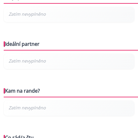
Ideální partner
Kam na rande?
Co rád/a čtu