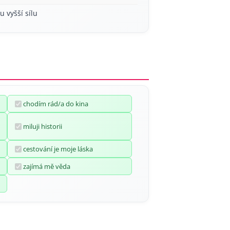
u vyšší sílu
chodím rád/a do kina
miluji historii
cestování je moje láska
zajímá mě věda