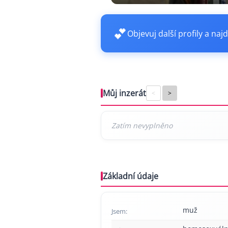
💕
Objevuj další profily a najd
Můj inzerát
<
>
Základní údaje
muž
Jsem: