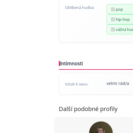
Oblíbená hudba:
pop
hip-hop
vážná hu
Intimnosti
velmi rád/a
Vztah k sexu:
Další podobné profily