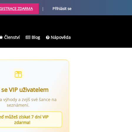
GISTRACE ZDARMA
|
Přihlásit se
Členství
Blog
Nápověda
 se VIP uživatelem
ra výhody a zvýš své šance na
seznámení.
eď můžeš získat 7 dní VIP
zdarma!