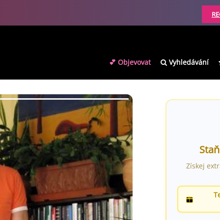
RE
💕 Objevovat
Vyhledávání
Staň
Získej ext
T