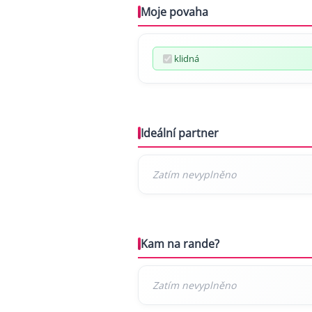
Moje povaha
klidná
Ideální partner
Kam na rande?