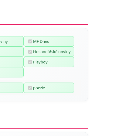
oviny
MF Dnes
Hospodářské noviny
Playboy
poezie