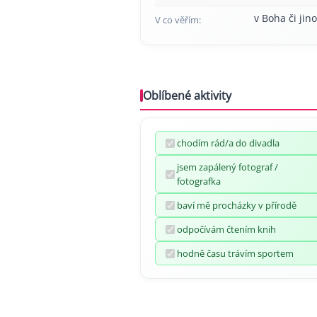
v Boha či jino
V co věřím:
Oblíbené aktivity
chodím rád/a do divadla
jsem zapálený fotograf /
fotografka
baví mě procházky v přírodě
odpočívám čtením knih
hodně času trávím sportem