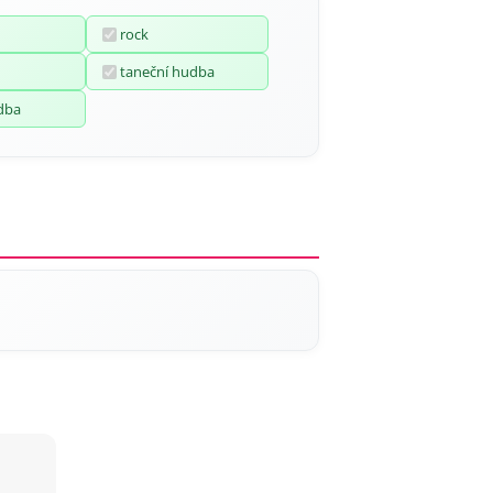
rock
taneční hudba
dba