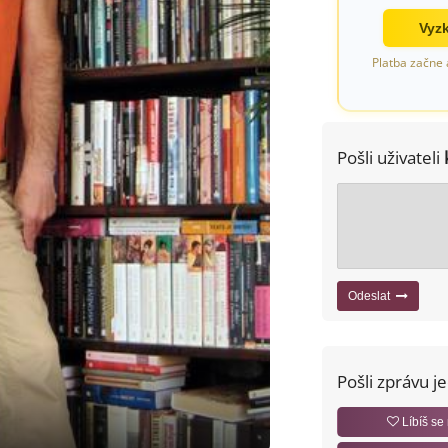
Vyzk
Platba začne 
Pošli uživateli
Odeslat
Pošli zprávu j
Líbíš se