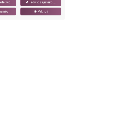
ědět víc
Tady to zajiskřilo ...
úsměv
Mrknutí