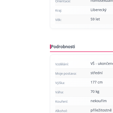
homosexuáln
Orientace:
Liberecký
Kraj:
59 let
Věk:
Podrobnosti
VŠ - ukončen
Vzdělání:
střední
Moje postava:
177 cm
Výška:
70 kg
Váha:
nekouřím
Kouření:
příležitostně
Alkohol: