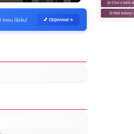
Chci o tobě v
Máš krásný 
i svou lásku!
💕 Objevovat