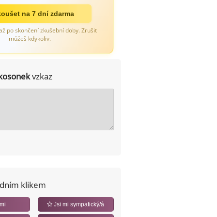
oušet na 7 dní zdarma
až po skončení zkušební doby. Zrušit
můžeš kdykoliv.
kosonek
vzkaz
edním klikem
 mi
Jsi mi sympatický/á