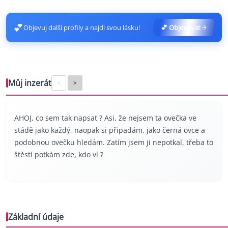
💕
Objevuj další profily a najdi svou lásku!
💕 Objevovat
Můj inzerát
<
>
AHOJ, co sem tak napsat ? Asi, že nejsem ta ovečka ve
stádě jako každý, naopak si připadám, jako černá ovce a
podobnou ovečku hledám. Zatím jsem ji nepotkal, třeba to
štěstí potkám zde, kdo ví ?
Základní údaje