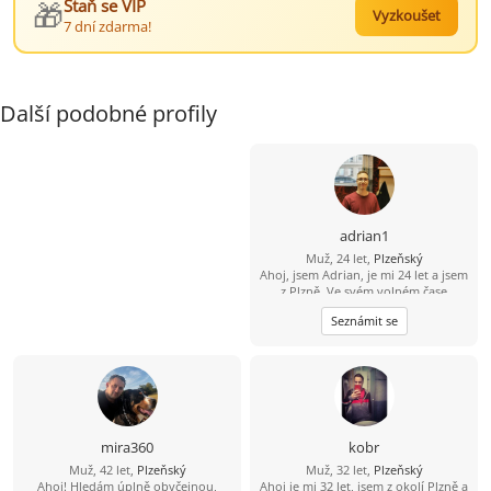
🎁
Staň se VIP
Vyzkoušet
7 dní zdarma!
Další podobné profily
adrian1
Muž, 24 let,
Plzeňský
Ahoj, jsem Adrian, je mi 24 let a jsem
z Plzně. Ve svém volném čase
chodím na výlety a sleduju filmy a
Seznámit se
seriály. Rád bych se seznámil s
dívkou, která by se mnou chodila na
poznávačky po památkách a do
přírody. Hledám vztah.
mira360
kobr
Muž, 42 let,
Plzeňský
Muž, 32 let,
Plzeňský
Ahoj! Hledám úplně obyčejnou,
Ahoj je mi 32 let, jsem z okolí Plzně a