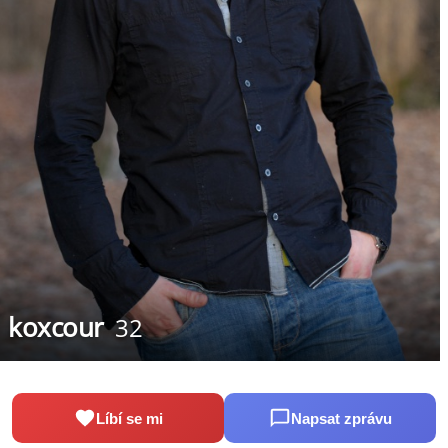
koxcour
32
Líbí se mi
Napsat zprávu