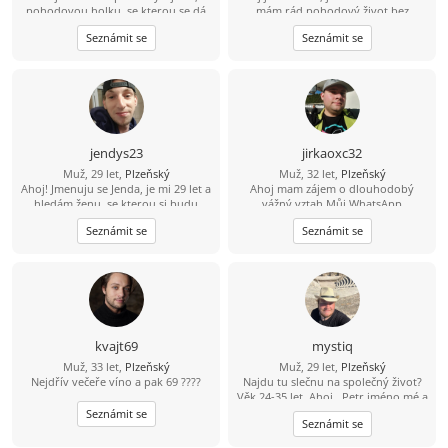
pohodovou holku, se kterou se dá
mám rád pohodový život bez
smát i mlčet. Zkrátka fajn parťačku
zbytečných her. Ve volnu rád
Seznámit se
Seznámit se
do pohody i nepohody, která si na
vyrazím na výlet, do přírody nebo
nic nehraje a ráda podnikne něco
na procházku. Hledám sympatickou
venku nebo jen tak pokecá.
ženu, která ví, co chce, a chtěla by
časem hezký vztah.
jendys23
jirkaoxc32
Muž, 29 let,
Plzeňský
Muž, 32 let,
Plzeňský
Ahoj! Jmenuju se Jenda, je mi 29 let a
Ahoj mam zájem o dlouhodobý
hledám ženu, se kterou si budu
vážný vztah Můj WhatsApp
rozumět a časem třeba vznikne něco
607872973
Seznámit se
Seznámit se
krásného. Mám rád hudbu, výlety,
upřímnost a smysl pro humor.
Nehledám dokonalost, ale někoho,
kdo je sám sebou, umí se zasmát a
má chuť poznat někoho nového.
Pokud máš ráda pohodové
povídání, společné zážitky a věříš, že
nejlepší vztahy začínají obyčejnou
kvajt69
mystiq
zprávou, budu rád, když se ozveš.
Muž, 33 let,
Plzeňský
Muž, 29 let,
Plzeňský
Nejdřív večeře víno a pak 69 ????
Najdu tu slečnu na společný život?
Věk 24-35 let. Ahoj.. Petr jméno mé a
na tomto světě jsem už 29 let. Mám
Seznámit se
Seznámit se
silnější postavu, rád cestuji,
převážně po Řeckých ostrovech,