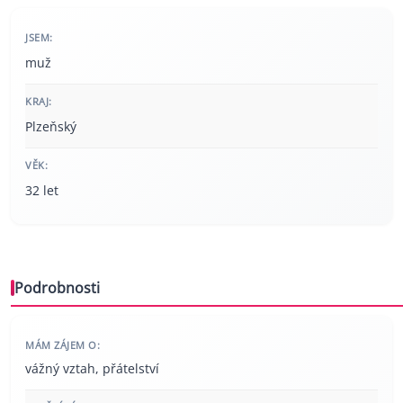
JSEM:
muž
KRAJ:
Plzeňský
VĚK:
32 let
Podrobnosti
MÁM ZÁJEM O:
vážný vztah, přátelství