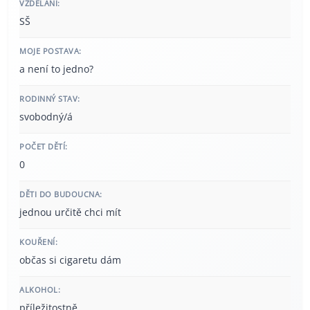
VZDĚLÁNÍ:
SŠ
MOJE POSTAVA:
a není to jedno?
RODINNÝ STAV:
svobodný/á
POČET DĚTÍ:
0
DĚTI DO BUDOUCNA:
jednou určitě chci mít
KOUŘENÍ:
občas si cigaretu dám
ALKOHOL:
příležitostně