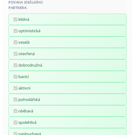
POVAHA IDEÁLNÍHO
PARTNERA:
klidná
optimistická
veselá
otevřená
dobrodružná
bavící
aktivní
pohodářská
obětavá
spolehlivá
naslouchavá