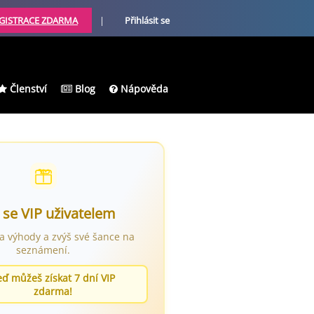
GISTRACE ZDARMA
|
Přihlásit se
Členství
Blog
Nápověda
 se VIP uživatelem
ra výhody a zvýš své šance na
seznámení.
eď můžeš získat 7 dní VIP
zdarma!