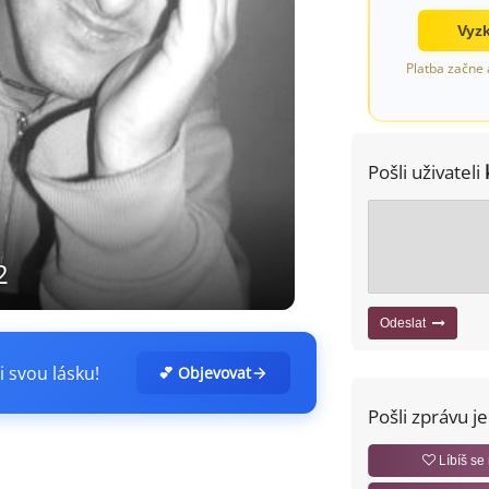
Vyzk
Platba začne 
Pošli uživateli
2
Odeslat
i svou lásku!
💕 Objevovat
Pošli zprávu j
Líbíš se