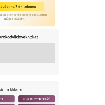
oušet na 7 dní zdarma
až po skončení zkušební doby. Zrušit
můžeš kdykoliv.
krokodyliclovek
vzkaz
edním klikem
 mi
Jsi mi sympatický/á