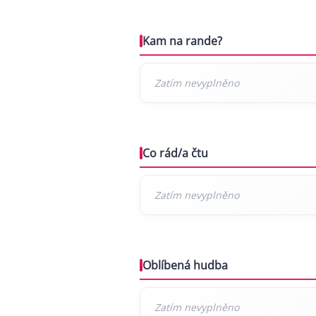
Kam na rande?
Co rád/a čtu
Oblíbená hudba