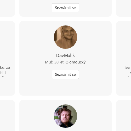
tí s
jako žena
Seznámit se
 to bi
jsem
všem.
DavMalik
Muž, 38 let,
Olomoucký
ku, za
Jse
i-li
Seznámit se
avě
vzrů
ebaví
sklen