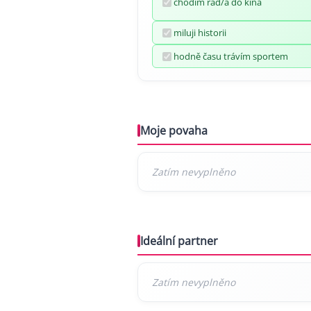
chodím rád/a do kina
miluji historii
hodně času trávím sportem
Moje povaha
Ideální partner