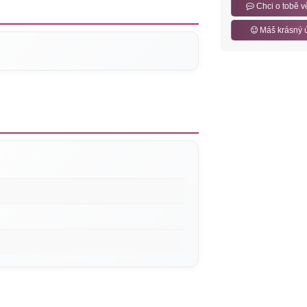
Chci o tobě v
Máš krásný 