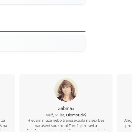
Gabina3
Muž, 51 let,
Olomoucký
é za
Hledám muže nebo transsexuála na sex bez
Ahoj
íš na
narušení soukromí.Zaručuji zdraví a
pro
ktiva,
diskrétnost.Citim se býti ženou a chci to zkusit
Zar