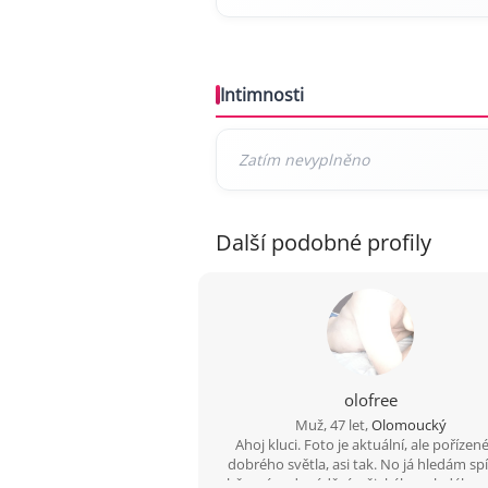
Intimnosti
Další podobné profily
olofree
Muž, 47 let,
Olomoucký
Ahoj kluci. Foto je aktuální, ale pořízen
dobrého světla, asi tak. No já hledám sp
občasné zadovádění, nějakého mladého a