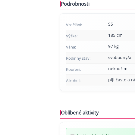
Podrobnosti
SŠ
Vzdělání:
185 cm
Výška:
97 kg
Váha:
svobodný/á
Rodinný stav:
nekouřím
Kouření:
piji často a r
Alkohol:
Oblíbené aktivity