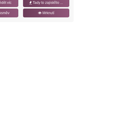
ědět víc
Tady to zajiskřilo ...
úsměv
Mrknutí