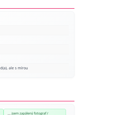
ád(a), ale s mírou
jsem zapálený fotograf /