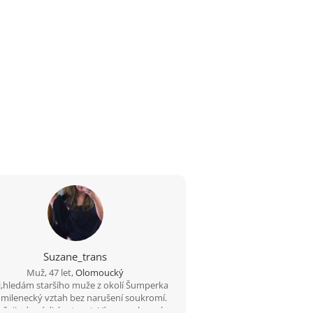
Suzane_trans
Muž, 47 let,
Olomoucký
,hledám staršího muže z okolí Šumperka
 milenecký vztah bez narušení soukromí.
učuji zdraví,diskretnost. Více ve vzkazech