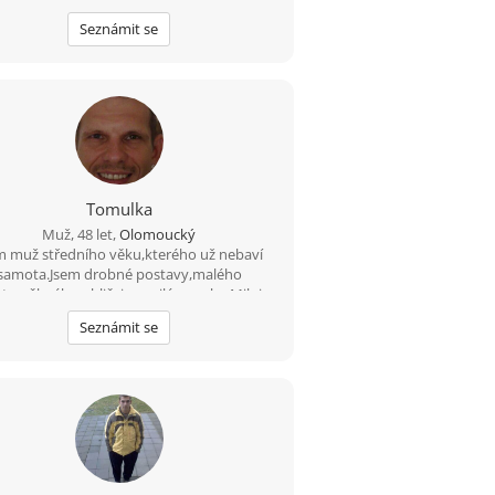
Seznámit se
Tomulka
Muž, 48 let,
Olomoucký
m muž středního věku,kterého už nebaví
samota.Jsem drobné postavy,malého
stu,pěkného obličeje a milé povahy.Miluju
ici vína,knížku a milé dámy,která se nebojí
Seznámit se
opít vínem,zahodit knížku a