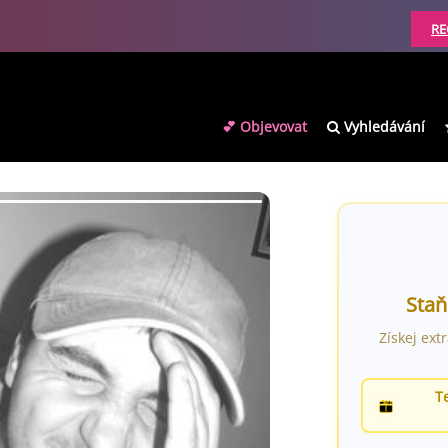
RE
💕 Objevovat
Vyhledávání
Staň
Získej ext
T