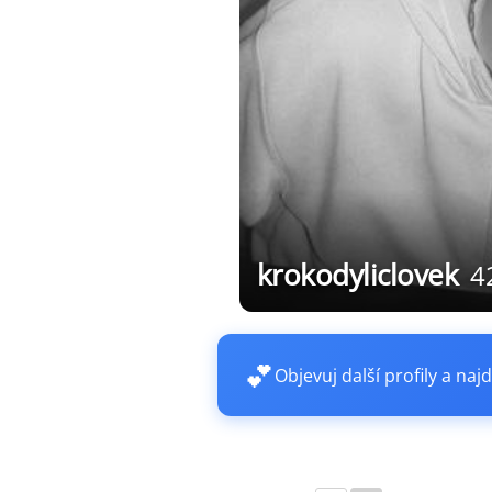
krokodyliclovek
4
💕
Objevuj další profily a najd