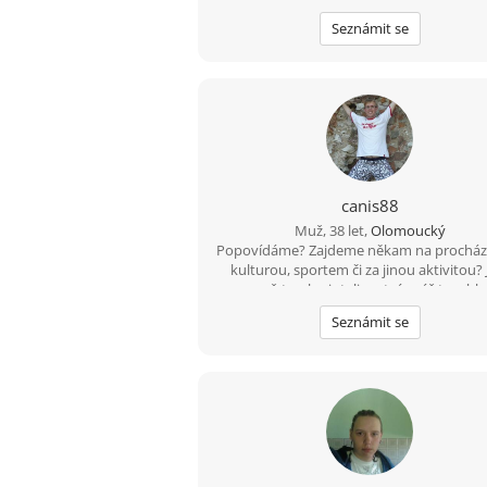
klidně nezkušeného, taky moc zkušenos
Seznámit se
klukama nemám. Klidně i vážný vztah, ale
se vidělo. Jsem spíš na holky, ale když 
souměrný.... Pište Olomoučáci, odepíšu 
canis88
Muž, 38 let,
Olomoucký
Popovídáme? Zajdeme někam na procház
kulturou, sportem či za jinou aktivitou? Js
aspoň trochu inteligentní, máš to v hl
srovnané a víš co chceš? Ozvi se, už mě n
Seznámit se
být sám....