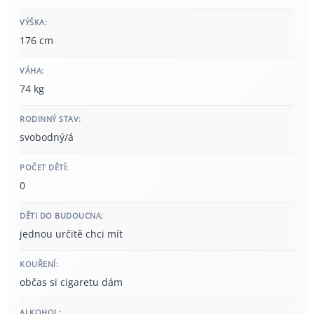
VÝŠKA:
176 cm
VÁHA:
74 kg
RODINNÝ STAV:
svobodný/á
POČET DĚTÍ:
0
DĚTI DO BUDOUCNA:
jednou určitě chci mít
KOUŘENÍ:
občas si cigaretu dám
ALKOHOL: