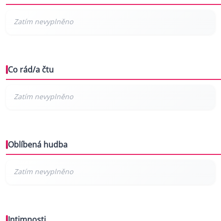
Co rád/a čtu
Oblíbená hudba
Intimnosti