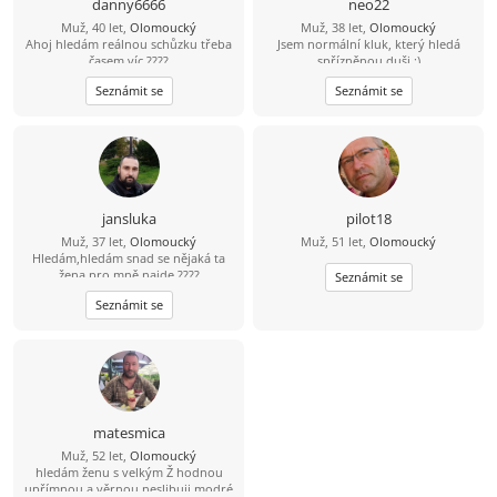
danny6666
neo22
Muž, 40 let,
Olomoucký
Muž, 38 let,
Olomoucký
Ahoj hledám reálnou schůzku třeba
Jsem normální kluk, který hledá
časem víc ????
spřízněnou duši :)
Seznámit se
Seznámit se
jansluka
pilot18
Muž, 37 let,
Olomoucký
Muž, 51 let,
Olomoucký
Hledám,hledám snad se nějaká ta
žena pro mně najde ????
Seznámit se
Seznámit se
matesmica
Muž, 52 let,
Olomoucký
hledám ženu s velkým Ž hodnou
upřímnou a věrnou neslibuji modré