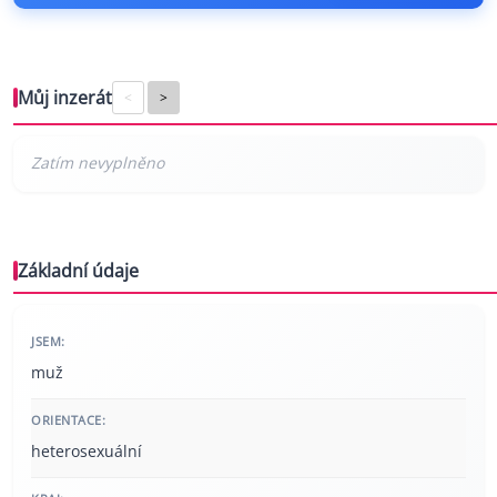
Můj inzerát
<
>
Základní údaje
JSEM:
muž
ORIENTACE:
heterosexuální