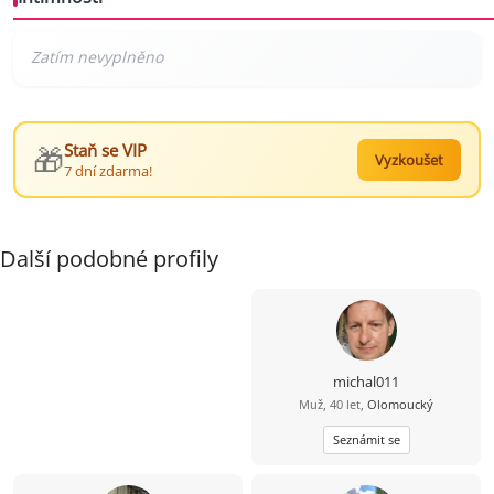
🎁
Staň se VIP
Vyzkoušet
7 dní zdarma!
Další podobné profily
michal011
Muž, 40 let,
Olomoucký
Seznámit se