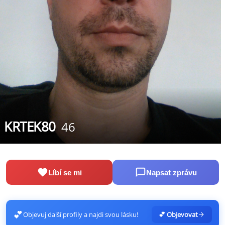
KRTEK80
46
Líbí se mi
Napsat zprávu
💕
Objevuj další profily a najdi svou lásku!
💕 Objevovat