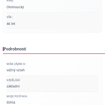
KRAJ:
Olomoucký
VĚK:
46 let
Podrobnosti
MÁM ZÁJEM O:
vážný vztah
VZDĚLÁNÍ:
základní
MOJE POSTAVA:
štíhlá