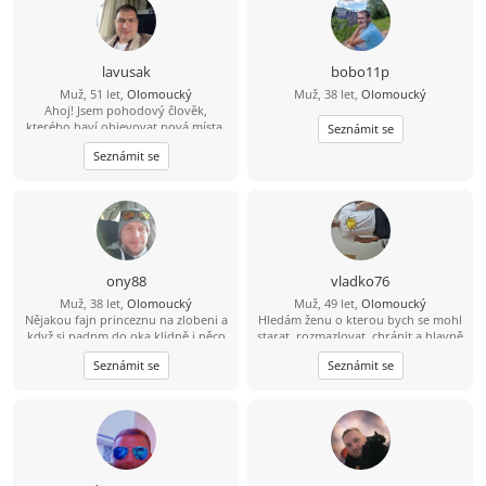
lavusak
bobo11p
Muž, 51 let,
Olomoucký
Muž, 38 let,
Olomoucký
Ahoj! Jsem pohodový člověk,
kterého baví objevovat nová místa,
Seznámit se
zajít si na dobrou kávu nebo jídlo a
Seznámit se
ve volném čase se věnuji [cvičení,
boxu, rád chodím na
procházky.Hledám někoho pro
společné zážitky, upřímné
rozhovory a časem třeba i pro vážný
vztah, kde se budeme navzájem
podporovat.“
ony88
vladko76
Muž, 38 let,
Olomoucký
Muž, 49 let,
Olomoucký
Nějakou fajn princeznu na zlobeni a
Hledám ženu o kterou bych se mohl
když si padnm do oka klidně i něco
starat, rozmazlovat, chránit a hlavně
vic
milovat. Jsem pekař cukrař ????????
Seznámit se
Seznámit se