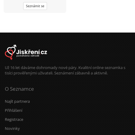
znebe ale porozumění lásku a úctu
Seznámit se
Už 16 let dáváme dohromady nové páry. Kvalitní online seznamka s
tisíci prověřenými uživateli. Seznámení zábavně a aktivně.
O Seznamce
Najít partnera
Přihlášení
Registrace
Novinky