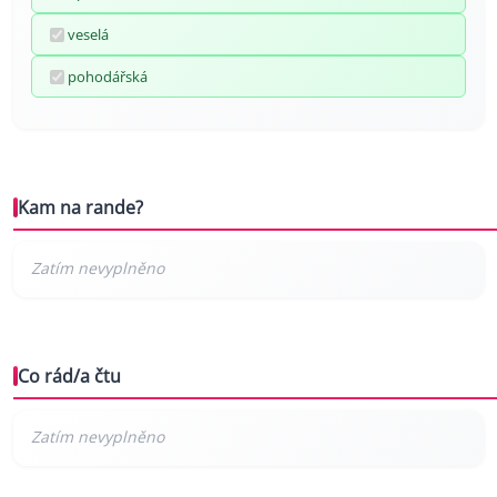
veselá
pohodářská
Kam na rande?
Co rád/a čtu