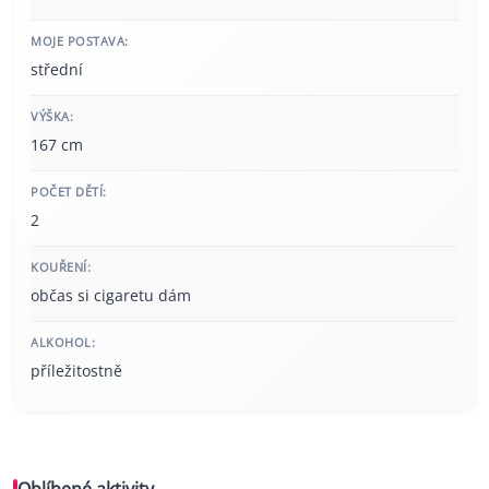
MOJE POSTAVA:
střední
VÝŠKA:
167 cm
POČET DĚTÍ:
2
KOUŘENÍ:
občas si cigaretu dám
ALKOHOL:
příležitostně