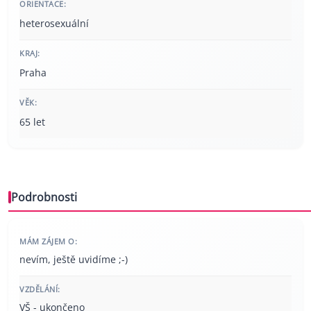
ORIENTACE:
heterosexuální
KRAJ:
Praha
VĚK:
65 let
Podrobnosti
MÁM ZÁJEM O:
nevím, ještě uvidíme ;-)
VZDĚLÁNÍ:
VŠ - ukončeno