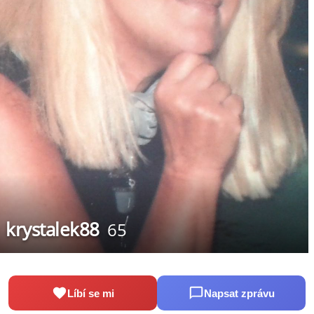
krystalek88
65
Líbí se mi
Napsat zprávu