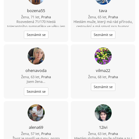
bozena55
tava
Žena, 71 let,
Praha
Žena, 65 let,
Praha
Rozvedená 71/170 hledá
Hledám muže, který má rád přírodu,
tolerantního sympaťáka ve věku jen
cestování a má smysl pro humor.
od 69-74 let z Prahy a blízkého okolí,
Seznámit se
Seznámit se
abstinent a nekuřák vítán, FOTO
napoví, osobní setkání rozhodne. Na
odpovědi bez fota nereaguji, děkuji.
Každý ve svém a přesto spolu.
Pomůžeme náhodě ?
ohenavoda
vilma22
Žena, 63 let,
Praha
Žena, 68 let,
Praha
Jsem žena...
Seznámit se
Seznámit se
alena69
12ivi
Žena, 57 let,
Praha
Žena, 63 let,
Praha
Život je snazší ve dvou, proto
Hledám slušného muže,přitele a to i