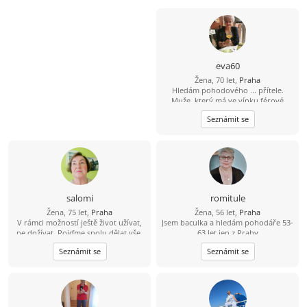
eva60
Žena, 70 let,
Praha
Hledám pohodového ... přítele.
Muže, který má ve vínku férové
jednání. Najdu ještě někoho pro
Seznámit se
život...?
salomi
romitule
Žena, 75 let,
Praha
Žena, 56 let,
Praha
V rámci možností ještě život užívat,
Jsem baculka a hledám pohodáře 53-
ne dožívat. Pojďme spolu dělat vše,
63 let jen z Prahy
na čem se vzájemně dohodneme.
Seznámit se
Seznámit se
Stačí jeden jediný muž, přesto není
jednoduché jej najít.