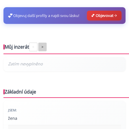
💕
Objevuj další profily a najdi svou lásku!
💕 Objevovat
Můj inzerát
<
>
Základní údaje
JSEM:
žena