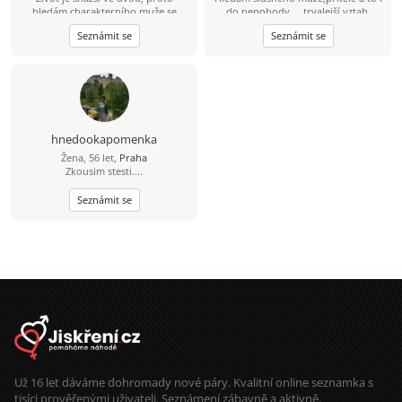
hledám charakterního muže se
do nepohody.....trvalejší vztah.
smyslem pro humor, s kterým si
Seznámit se
Seznámit se
můžeme být oporou i v době, kdy
nám nebude do smíchu.
hnedookapomenka
Žena, 56 let,
Praha
Zkousim stesti....
Seznámit se
Už 16 let dáváme dohromady nové páry. Kvalitní online seznamka s
tisíci prověřenými uživateli. Seznámení zábavně a aktivně.