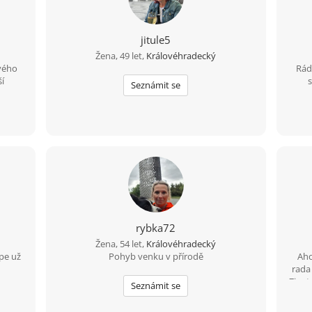
jitule5
Žena, 49 let,
Královéhradecký
vého
Rád
í
Seznámit se
rybka72
Žena, 54 let,
Královéhradecký
pe už
Pohyb venku v přírodě
Aho
rada 
Zivot
Seznámit se
poch
stra