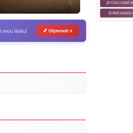
Chci o tobě v
Máš krásný 
i svou lásku!
💕 Objevovat