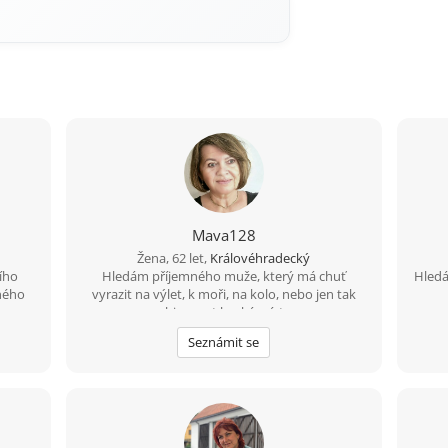
Mava128
Žena, 62 let,
Královéhradecký
ího
Hledám příjemného muže, který má chuť
Hledá
ného
vyrazit na výlet, k moři, na kolo, nebo jen tak
objevovat hezká místa
Seznámit se