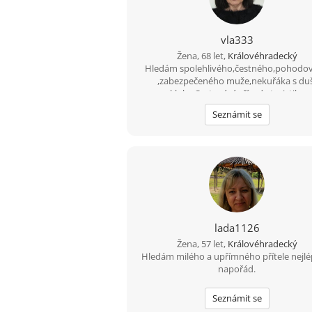
vla333
Žena, 68 let,
Královéhradecký
Hledám spolehlivého,čestného,pohodo
,zabezpečeného muže,nekuřáka s duš
kluka.Cestování,příroda,turistika
Seznámit se
lada1126
Žena, 57 let,
Královéhradecký
Hledám milého a upřímného přítele nejlé
napořád.
Seznámit se