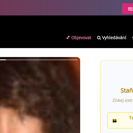
RE
💕 Objevovat
Vyhledávání
Staň
Získej ext
T