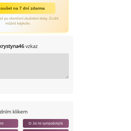
oušet na 7 dní zdarma
až po skončení zkušební doby. Zrušit
můžeš kdykoliv.
krystyna46
vzkaz
edním klikem
 mi
Jsi mi sympatický/á