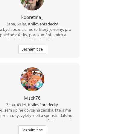
kopretina_
Žena, 50 let,
Královéhradecký
a bych poznala muže, který je volný, pro
společné zážitky, porozumění, smích a
budování něčeho hezkého.
Seznámit se
Ivisek76
Žena, 49 let,
Královéhradecký
j. Jsem uplne obycejna zenska, ktera ma
prochazky, vylety, deti a spoustu dalsiho.
 se se mnou zrovna nemazlil, tak uz trochu
ybuju, jestli je nekde muz, ktery by chtel
Seznámit se
vit se mnou treba i zbytek zivota. Taky ti