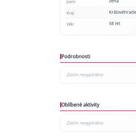
žena
Jsem:
Královéhrade
Kraj:
58 let
Věk:
Podrobnosti
Oblíbené aktivity