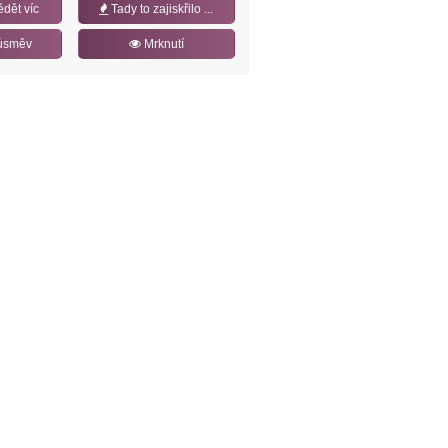
ědět víc
Tady to zajiskřilo ...
úsměv
Mrknutí