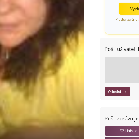
Vyzk
Platba začne 
Pošli uživateli
Odeslat
Pošli zprávu j
Líbíš se