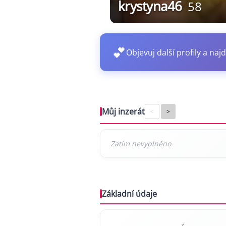
krystyna46
58
💕
Objevuj další profily a najd
Můj inzerát
<
>
Základní údaje