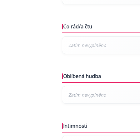
Co rád/a čtu
Oblíbená hudba
Intimnosti