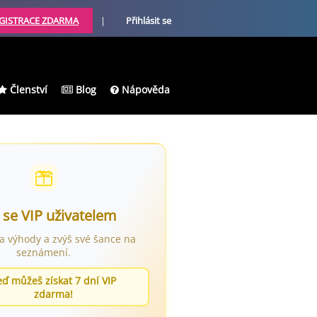
GISTRACE ZDARMA
|
Přihlásit se
Členství
Blog
Nápověda
 se VIP uživatelem
ra výhody a zvýš své šance na
seznámení.
eď můžeš získat 7 dní VIP
zdarma!