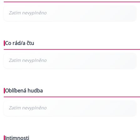
Co rád/a čtu
Oblíbená hudba
Intimnosti