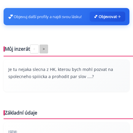
💕
Objevuj další profily a najdi svou lásku!
💕 Objevovat
Můj inzerát
<
>
Je tu nejaka slecna z HK, kterou bych mohl pozvat na
spolecneho spiiicka a prohodit par slov ....?
Základní údaje
JSEM: