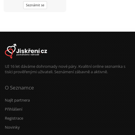
aktivní odpočinek – vyrazit na
Seznámit se
procházku, do přírody nebo na výlet
je pro mě ideální způsob, jak vyčistit
hlavu. Když zrovna nelítáme venku,
rád zkouším vařit nová jídla, pustím
si dobrý film nebo si prostě jen tak
užívám zasloužený klid. Hledám
pohodovou ženu, se kterou je
sranda, má smysl pro zábavu a
nezkazí žádnou legraci. Oceníš-li můj
životní styl, ráda vyrazíš ven a máš
pro strach uděláno, budeme si
skvěle rozumět.
Už 16 let dáváme dohromady nové páry. Kvalitní online seznamka s
tisíci prověřenými uživateli. Seznámení zábavně a aktivně.
O Seznamce
Najít partnera
Přihlášení
Registrace
Novinky