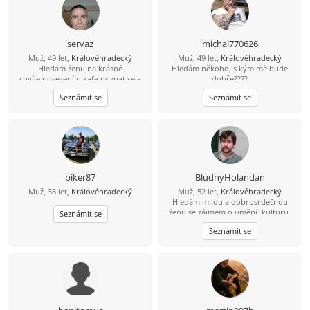
servaz
michal770626
Muž, 49 let,
Královéhradecký
Muž, 49 let,
Královéhradecký
Hledám ženu na krásné
Hledám někoho, s kým mě bude
chvíle,posezení u kafe,poznat se a
dobře????
pak se uvidí.Jízda na horském kole
Seznámit se
Seznámit se
,lesňačky i traily.Procházka v
přírodě.A i jiné...
biker87
BludnyHolandan
Muž, 38 let,
Královéhradecký
Muž, 52 let,
Královéhradecký
Hledám milou a dobrosrdečnou
ženu se zájmem o umění, kulturu,
Seznámit se
památky a láskou ke zvířatům a
Seznámit se
přírodě. Rád bych s takovou ženou
spoluprožíval hezké chvíle a
vzájemně se podporoval.