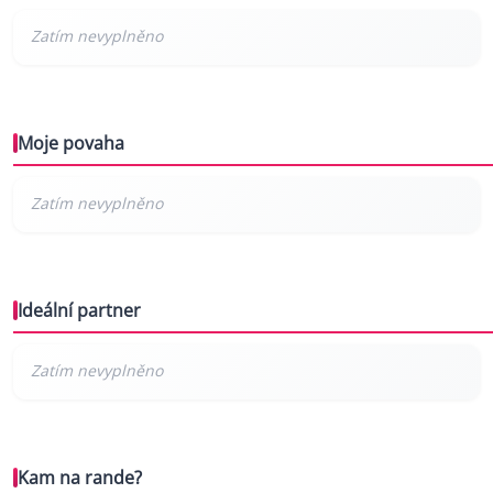
Moje povaha
Ideální partner
Kam na rande?