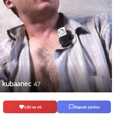
kubaanec
47
Líbí se mi
Napsat zprávu