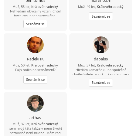
benitomus
martin007h
Muž, 55 let,
Královéhradecký
Muž, 49 let,
Královéhradecký
Nehledám obyčejný vztah. Chtěl
bych cosi nadpozemského,
Seznámit se
výjimečného, ne šedivého a
Seznámit se
zbytečného.
RadekHK
dabal89
Muž, 50 let,
Královéhradecký
Muž, 37 let,
Královéhradecký
Fajn holka na seznámení?
Hledám kamarádku na společné
chvíle (výlety, sport, ...) a pokud se z
toho vyklube něco víc, budu velmi
Seznámit se
Seznámit se
rád ... :-)
arthas
Muž, 37 let,
Královéhradecký
Jsem hrdý táta takže v mém životě
rozhodně není nudno. Mám rád