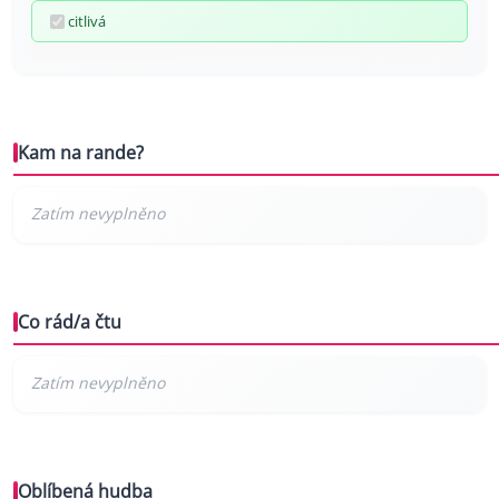
citlivá
Kam na rande?
Co rád/a čtu
Oblíbená hudba