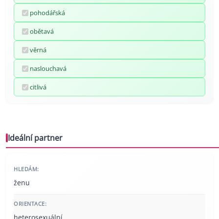
pohodářská
obětavá
věrná
naslouchavá
citlivá
Ideální partner
HLEDÁM:
ženu
ORIENTACE:
heterosexuální