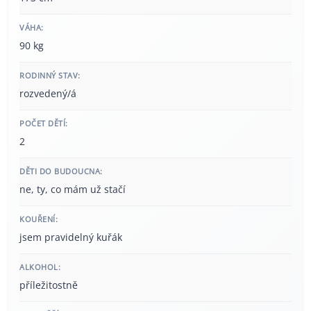
VÁHA:
90 kg
RODINNÝ STAV:
rozvedený/á
POČET DĚTÍ:
2
DĚTI DO BUDOUCNA:
ne, ty, co mám už stačí
KOUŘENÍ:
jsem pravidelný kuřák
ALKOHOL:
příležitostně