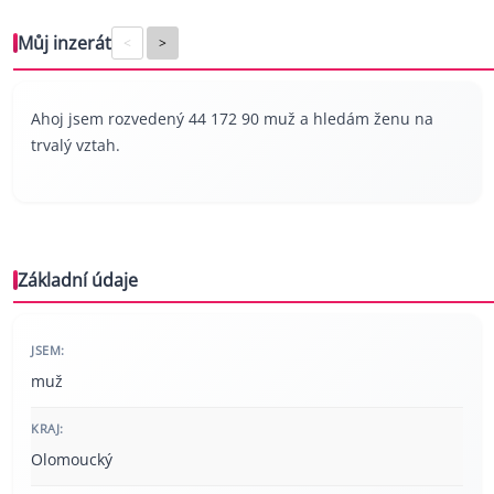
Můj inzerát
<
>
Ahoj jsem rozvedený 44 172 90 muž a hledám ženu na
trvalý vztah.
Základní údaje
JSEM:
muž
KRAJ:
Olomoucký