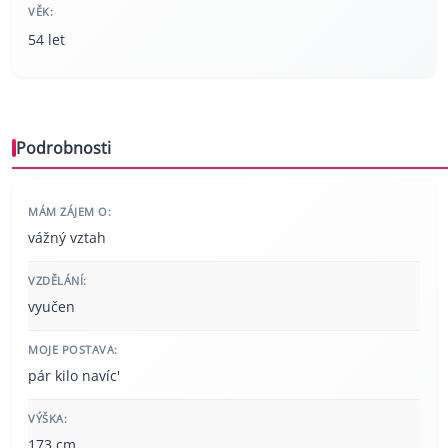
VĚK:
54 let
Podrobnosti
MÁM ZÁJEM O:
vážný vztah
VZDĚLÁNÍ:
vyučen
MOJE POSTAVA:
pár kilo navíc'
VÝŠKA:
173 cm