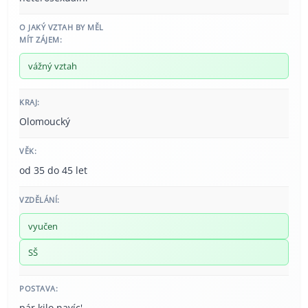
O JAKÝ VZTAH BY MĚL
MÍT ZÁJEM:
vážný vztah
KRAJ:
Olomoucký
VĚK:
od 35 do 45 let
VZDĚLÁNÍ:
vyučen
SŠ
POSTAVA:
pár kilo navíc'