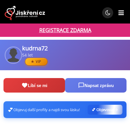
REGISTRACE ZDARMA
kudrna72
54 let
VIP
Líbí se mi
Napsat zprávu
💕
Objevuj další profily a najdi svou lásku!
💕 Objevovat