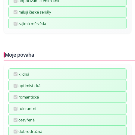
odpočívám čtením knih
miluji české seriály
zajímá mě věda
Moje povaha
klidná
optimistická
romantická
tolerantní
otevřená
dobrodružná