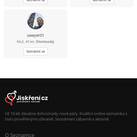
chtěl letět se mnou. Roky bolesti a
zkopírovat mé jméno zavináč
vytrvalosti vybudovaly to, kým jsem
seznam.
dnes… Doufám, že zde potkám svou
spřízněnou duši.
sawyer01
Muž, 43 let,
Olomoucký
Seznámit se
Už 16 let dáváme dohromady nové páry. Kvalitní online seznamka s
tisíci prověřenými uživateli. Seznámení zábavně a aktivně.
O Seznamce