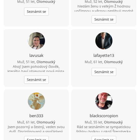
Muž, 51 let,
Olomoucký
Muž, 52 let,
Olomoucký
sympatické výjimky...????
hledám ženu s velkým Ž hodnou
upřímnou a věrnou neslibuji modré
Seznámit se
znebe ale porozumění lásku a úctu
Seznámit se
lavusak
lafayette13
Muž, 51 let,
Olomoucký
Muž, 61 let,
Olomoucký
Ahoj! Jsem pohodový člověk,
kterého baví objevovat nová místa,
Seznámit se
zajít si na dobrou kávu nebo jídlo a
Seznámit se
ve volném čase se věnuji [cvičení,
boxu, rád chodím na
procházky.Hledám někoho pro
společné zážitky, upřímné
rozhovory a časem třeba i pro vážný
vztah, kde se budeme navzájem
podporovat.“
ben333
blackscoropion
Muž, 61 let,
Olomoucký
Muž, 55 let,
Olomoucký
Jsem pozorný a čestný, veden svou
Rád se seznámím se sympatickou
duší. Disciplinovaný a spořádaný.
štíhlou holkou z okolí Šternberka.
Umím pilotovat letadlo, pokud bys
Pokud máš zájem napiš. Stačí
Seznámit se
Seznámit se