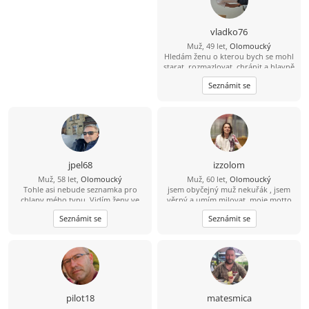
vladko76
Muž, 49 let,
Olomoucký
Hledám ženu o kterou bych se mohl
starat, rozmazlovat, chránit a hlavně
milovat. Jsem pekař cukrař ????????
Seznámit se
jpel68
izzolom
Muž, 58 let,
Olomoucký
Muž, 60 let,
Olomoucký
Tohle asi nebude seznamka pro
jsem obyčejný muž nekuřák , jsem
chlapy mého typu. Vidím ženy ve
věrný a umím milovat. moje motto
věku 50-55 let co hledají vysoké
kdo umí milovat nedokáže
Seznámit se
Seznámit se
partnery od 180cma o 10-15 let
nenávidět. Kdo dokáže nenávidět
mladší než jsou samy. Připadá mi to,
neumí milovat.
že provozovatel portálu je v situaci
realitního agenta co nabízí
vybydlený byt na periferii městyse s
představou prodejce,o cenové
úrovni bytu v centru krajského
města. Přeji hodně štěstí .... Tohle
pilot18
matesmica
neplatí pro všechny, jsou zde i