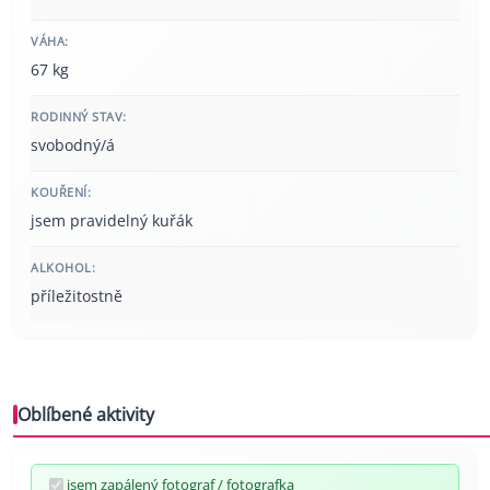
VÁHA:
67 kg
RODINNÝ STAV:
svobodný/á
KOUŘENÍ:
jsem pravidelný kuřák
ALKOHOL:
příležitostně
Oblíbené aktivity
jsem zapálený fotograf / fotografka