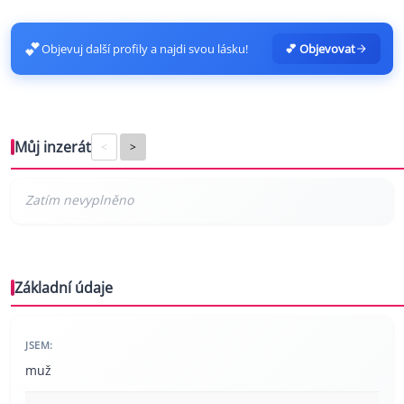
💕
Objevuj další profily a najdi svou lásku!
💕 Objevovat
Můj inzerát
<
>
Základní údaje
JSEM:
muž