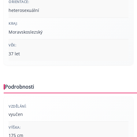
ORIENTACE:
heterosexuální
KRAJ:
Moravskoslezský
VĚK:
37 let
Podrobnosti
VZDĚLÁNÍ:
vyučen
VÝŠKA:
175 cm