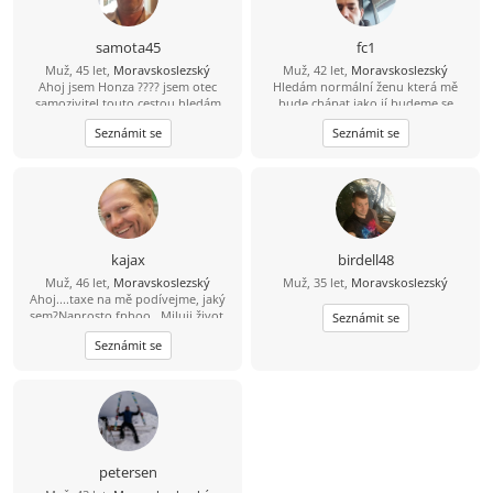
dýmku.
samota45
fc1
Muž, 45 let,
Moravskoslezský
Muž, 42 let,
Moravskoslezský
Ahoj jsem Honza ???? jsem otec
Hledám normální ženu která mě
samozivitel touto cestou hledám
bude chápat jako jí budeme se
lásku porozumění a upsymnost.
podporovat navzájem v dobrém i
Seznámit se
Seznámit se
zlem nesnáším nevěru a která ví co
od života chce
kajax
birdell48
Muž, 46 let,
Moravskoslezský
Muž, 35 let,
Moravskoslezský
Ahoj....taxe na mě podívejme, jaký
sem?Naprosto fphoo...Miluji život,
Seznámit se
rád se směju, miluji sluníčko, sem
Seznámit se
pozitivně naladěný extrovert, takže
když je tma tak já svítím...Místama až
moc ukecaný, sem beran místama
moc tvrdohlavý, ale dá se to přežít,
pohodář, vtipný, miluji přírodu, ale
nelezu tam každý víkend...dokážu
tancovat i na stole ''nahoře bez'' a
nemusím mít 4promile prostě chlap
petersen
přirozeného typu, miluji děti, sem