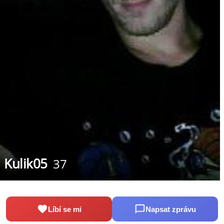
Kulik05
37
Líbí se mi
Napsat zprávu