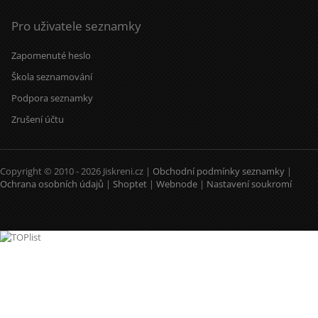
Pro uživatele seznamky
Zapomenuté heslo
Škola seznamování
Podpora seznamky
Zrušení účtu
Copyright © 2010 - 2026 Jiskreni.cz |
Obchodní podmínky seznamky
|
Ochrana osobních údajů
|
Shoptet
|
Webnode
|
Nastavení soukromí