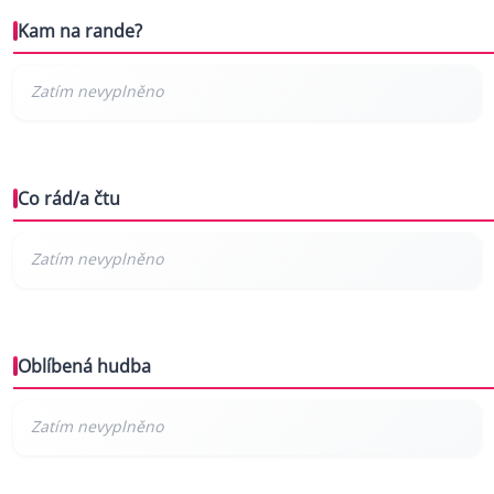
Kam na rande?
Co rád/a čtu
Oblíbená hudba