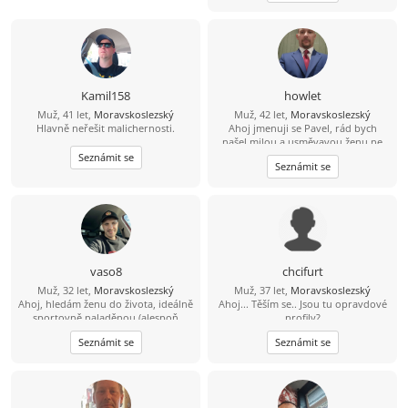
Kamil158
howlet
Muž, 41 let,
Moravskoslezský
Muž, 42 let,
Moravskoslezský
Hlavně neřešit malichernosti.
Ahoj jmenuji se Pavel, rád bych
našel milou a usměvavou ženu ne
jen na pokec ale pokud možno i na
Seznámit se
Seznámit se
vážný vztah mezi 26 a 49 lety, pokud
budeš chtít ozvi se, budu moc rád
vaso8
chcifurt
Muž, 32 let,
Moravskoslezský
Muž, 37 let,
Moravskoslezský
Ahoj, hledám ženu do života, ideálně
Ahoj... Těším se.. Jsou tu opravdové
sportovně naladěnou (alespoň
profily?
trošičku) :D která ví co chce od
Seznámit se
Seznámit se
života a bude ve vztahu pro mě ,
stejně jako já pro ni :) Jinak jsem
vcelku obyčejný kluk co má rád
sport. Rád si zajdu na hory , na kolo,
či jen tak sednout na kávu nebo