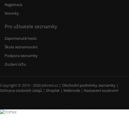
Registrace
Novinky
Pro uživatele seznamky
Zapomenuté heslo
Škola seznamování
Podpora seznamky
Zrušení účtu
Copyright © 2010 - 2026 Jiskreni.cz |
Obchodní podmínky seznamky
|
Ochrana osobních údajů
|
Shoptet
|
Webnode
|
Nastavení soukromí