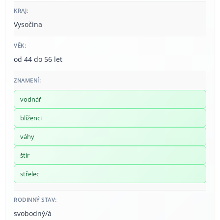
KRAJ:
Vysočina
VĚK:
od 44 do 56 let
ZNAMENÍ:
vodnář
blíženci
váhy
štír
střelec
RODINNÝ STAV:
svobodný/á