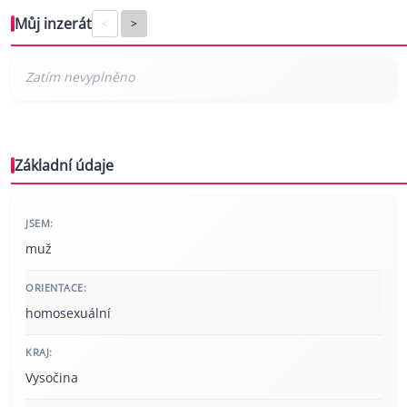
Můj inzerát
<
>
Základní údaje
JSEM:
muž
ORIENTACE:
homosexuální
KRAJ:
Vysočina