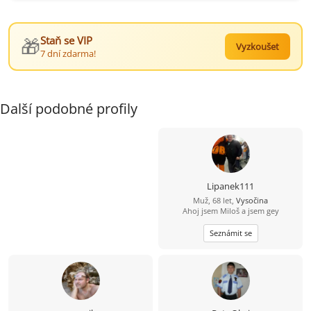
🎁
Staň se VIP
Vyzkoušet
7 dní zdarma!
Další podobné profily
Lipanek111
Muž, 68 let,
Vysočina
Ahoj jsem Miloš a jsem gey
Seznámit se