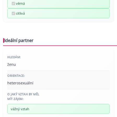
věrná
citlivá
Ideální partner
HLEDÁM:
ženu
ORIENTACE:
heterosexuální
O JAKÝ VZTAH BY MĚL
MÍT ZÁJEM:
vážný vztah