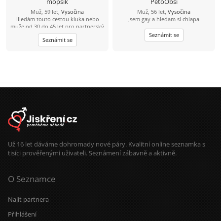
mopsik
PetoObsi
Muž, 59 let,
Vysočina
Muž, 56 let,
Vysočina
Hledám touto cestou kluka nebo
Jsem gay a hledam si chlapa
muže od 30 do 45 let pro partnerský
vztah.
Seznámit se
Seznámit se
Už 16 let dáváme dohromady nové páry. Kvalitní online seznamka s
tisíci prověřenými uživateli. Seznámení zábavně a aktivně.
O Seznamce
Najít partnera
Přihlášení