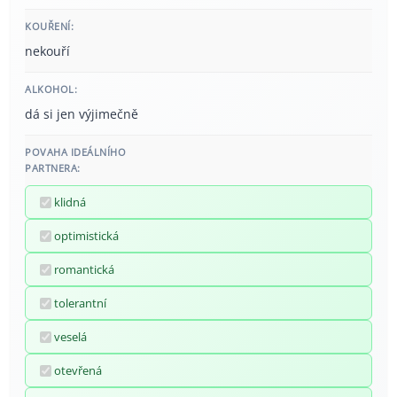
KOUŘENÍ:
nekouří
ALKOHOL:
dá si jen výjimečně
POVAHA IDEÁLNÍHO
PARTNERA:
klidná
optimistická
romantická
tolerantní
veselá
otevřená