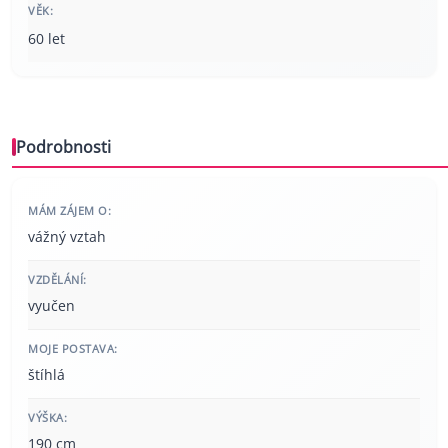
VĚK:
60 let
Podrobnosti
MÁM ZÁJEM O:
vážný vztah
VZDĚLÁNÍ:
vyučen
MOJE POSTAVA:
štíhlá
VÝŠKA:
190 cm