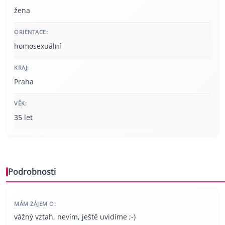
žena
ORIENTACE:
homosexuální
KRAJ:
Praha
VĚK:
35 let
Podrobnosti
MÁM ZÁJEM O:
vážný vztah, nevím, ještě uvidíme ;-)