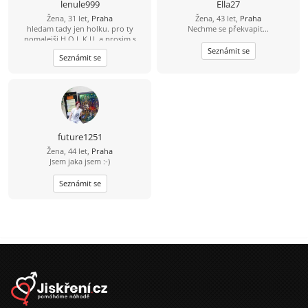
lenule999
Ella27
Žena, 31 let,
Praha
Žena, 43 let,
Praha
hledam tady jen holku. pro ty
Nechme se překvapit...
pomalejši H O L K U. a prosim s
fotkou
Seznámit se
Seznámit se
future1251
Žena, 44 let,
Praha
Jsem jaka jsem :-)
Seznámit se