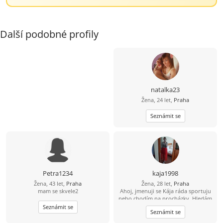
Další podobné profily
natalka23
Žena, 24 let,
Praha
Seznámit se
Petra1234
kaja1998
Žena, 43 let,
Praha
Žena, 28 let,
Praha
mam se skvele2
Ahoj, jmenuji se Kája ráda sportuju
nebo chodím na procházky. Hledám
někoho na dopisování výměnu
Seznámit se
Seznámit se
fotek, ale když padne jiskra ráda to
povýším