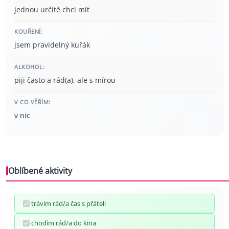
jednou určitě chci mít
KOUŘENÍ:
jsem pravidelný kuřák
ALKOHOL:
piji často a rád(a), ale s mírou
V CO VĚŘÍM:
v nic
Oblíbené aktivity
trávím rád/a čas s přáteli
chodím rád/a do kina