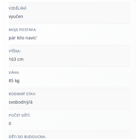
VZDĚLÁNÍ:
vyučen
MOJE POSTAVA:
pár kilo navíc'
VÝŠKA:
163 cm
VÁHA:
85 kg
RODINNÝ STAV:
svobodný/á
POČET DĚTÍ:
0
DĚTI DO BUDOUCNA: