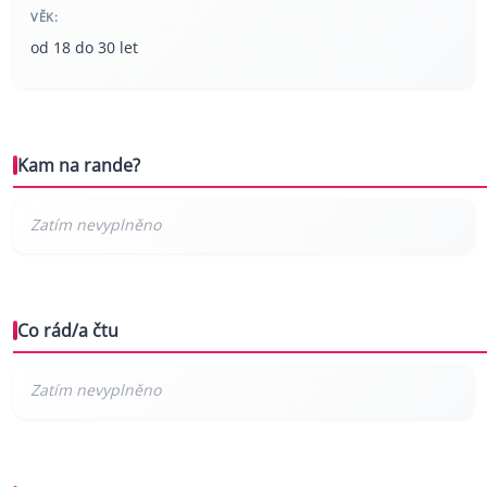
VĚK:
od 18 do 30 let
Kam na rande?
Co rád/a čtu