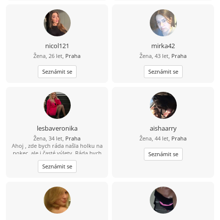
nicol121
mirka42
Žena, 26 let,
Praha
Žena, 43 let,
Praha
Seznámit se
Seznámit se
lesbaveronika
aishaarry
Žena, 34 let,
Praha
Žena, 44 let,
Praha
Ahoj , zde bych ráda našla holku na
pokec ,ale i časté výlety .Ráda bych
Seznámit se
našla fajn holku na vztah . Muj mail
Seznámit se
:
veronika123498@seznam.cz