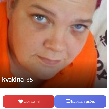
kvakina
35
Líbí se mi
Napsat zprávu