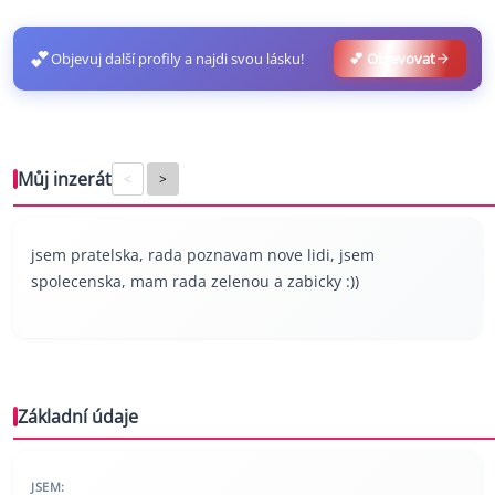
💕
Objevuj další profily a najdi svou lásku!
💕 Objevovat
Můj inzerát
<
>
jsem pratelska, rada poznavam nove lidi, jsem
spolecenska, mam rada zelenou a zabicky :))
Základní údaje
JSEM: