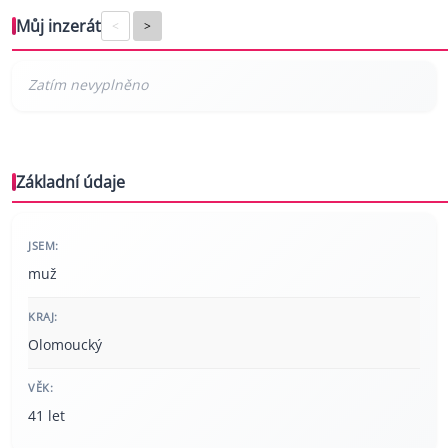
Můj inzerát
<
>
Základní údaje
JSEM:
muž
KRAJ:
Olomoucký
VĚK:
41 let