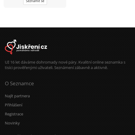
Seznámit se
Už 16 let dáváme dohromady nové páry. Kvalitní online seznamka s
tisíci prověřenými uživateli. Seznámení zábavně a aktivně.
O Seznamce
Najít partnera
Přihlášení
Registrace
Novinky