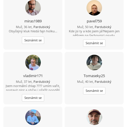
miras1989
pavel759
Muž, 36 let,
Pardubický
Muž, 50 let,
Pardubický
Obyčejný kluk hledá fajn holku...
Kde jsi ty a kde jsem já?Nejsem jen
pěšcem na šachovnici osudu.
Seznámit se
Seznámit se
vladimir171
Tomaseky25
Muž, 37 let,
Pardubický
Muž, 40 let,
Pardubický
Jsem normální chlap ???? umím vařit,
postavit plot a občas i přežít pondělí
Seznámit se
????
Seznámit se