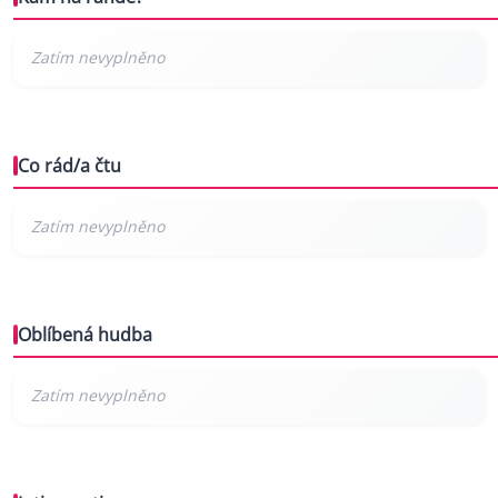
Co rád/a čtu
Oblíbená hudba