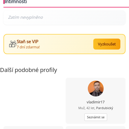
Intimnosti
🎁
Staň se VIP
Vyzkoušet
7 dní zdarma!
Další podobné profily
vladimir17
Muž, 42 let,
Pardubický
Seznámit se