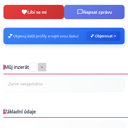
Líbí se mi
Napsat zprávu
💕
Objevuj další profily a najdi svou lásku!
💕 Objevovat
Můj inzerát
<
>
Základní údaje