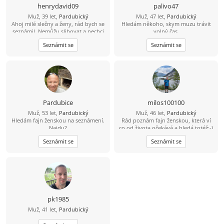
henrydavid09
palivo47
Muž, 39 let,
Pardubický
Muž, 47 let,
Pardubický
Ahoj milé slečny a ženy, rád bych se
Hledám někoho, skym muzu trávit
seznámil. Nemůžu slibovat a nechci
,volný čas..
hory doly a modré z nebes. To, jaký
Seznámit se
Seznámit se
vztah se časem vyvine, ukáže až
osobní schůzka a čas. Jsem
svobodný, bezdětný a pracující –
možná o něco víc, než je normální.
Rád jezdím a trávím čas u vody,
paddleboard mám v oblibě atd.
Mám rád procházky, výlety autem,
případně bych rád někdy i
Pardubice
milos100100
zakempoval a podle možností
Muž, 53 let,
Pardubický
Muž, 46 let,
Pardubický
přenocoval v přírodě v autě. Mám
Hledám fajn ženskou na seznámení.
Rád poznám fajn ženskou, která ví
rád hudbu, ta mi dává energii. Z
Najdu?
co od života očekává a hledá totéž:-)
filmů mě baví sci-fi, fantasy,
dobrodružné a podle skutečné
Seznámit se
Seznámit se
události – zkrátka asi všechno kromě
hororů, ty mě nebaví. Pokud máš
další otázky a chtěla by ses seznámit,
budu rád. Zatím ahoj ????
pk1985
Muž, 41 let,
Pardubický