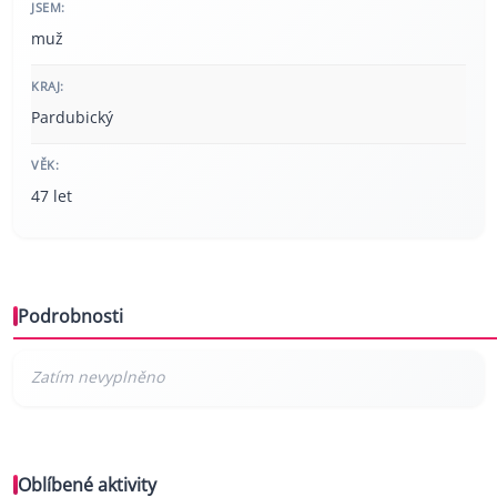
JSEM:
muž
KRAJ:
Pardubický
VĚK:
47 let
Podrobnosti
Oblíbené aktivity