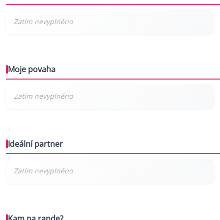
Moje povaha
Ideální partner
Kam na rande?