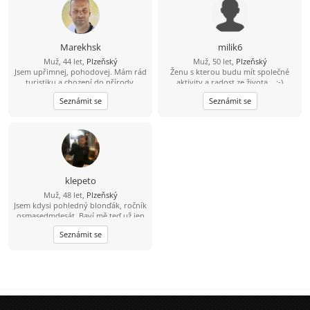
Marekhsk
milik6
Muž, 44 let,
Plzeňský
Muž, 50 let,
Plzeňský
Jsem upřimnej, pohodovej. Mám rád
Ženu s kterou budu mít společné
turistiku a chození do přírody.
aktivity a radost ze života... :-)
Seznámit se
Seznámit se
klepeto
Muž, 48 let,
Plzeňský
Jsem kdysi pohledný blonďák, ročník
osmasedmdesát. Baví mě teď už jen
sledovat fotbal, hokej, atd. Kolo, lyže
Seznámit se
a nějaký ten pohyb ve vodě ještě
zvládnu a možná i běh (pár metrů;-)
A co hledám? Zajímavý ženský objekt