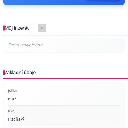
Můj inzerát
<
>
Základní údaje
JSEM:
muž
KRAJ:
Plzeňský