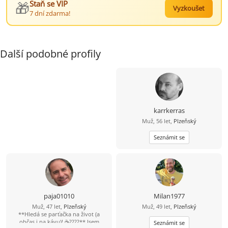
🎁
Staň se VIP
Vyzkoušet
7 dní zdarma!
Další podobné profily
karrkerras
Muž, 56 let,
Plzeňský
Seznámit se
paja01010
Milan1977
Muž, 47 let,
Plzeňský
Muž, 49 let,
Plzeňský
**Hledá se parťačka na život (a
občas i na kávu)! ☕????** Jsem
Seznámit se