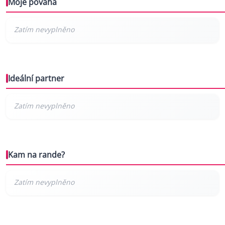
Moje povaha
Ideální partner
Kam na rande?