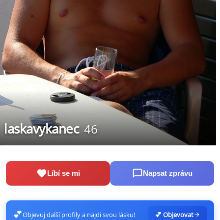
laskavykanec
46
Líbí se mi
Napsat zprávu
💕
Objevuj další profily a najdi svou lásku!
💕 Objevovat