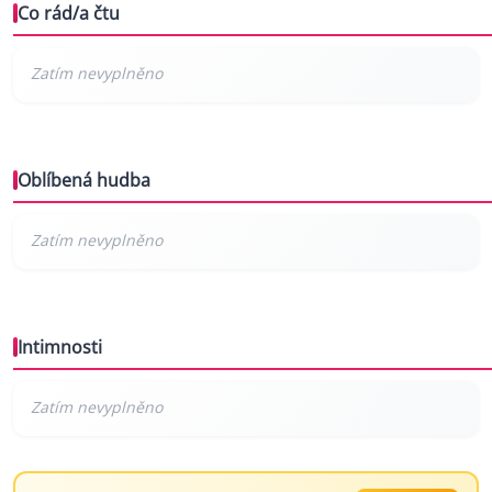
Co rád/a čtu
Oblíbená hudba
Intimnosti