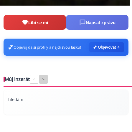
Líbí se mi
Napsat zprávu
💕
Objevuj další profily a najdi svou lásku!
💕 Objevovat
Můj inzerát
<
>
hledám