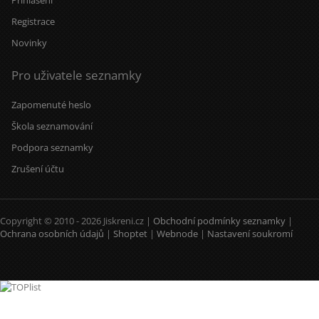
Registrace
Novinky
Pro uživatele seznamky
Zapomenuté heslo
Škola seznamování
Podpora seznamky
Zrušení účtu
Copyright © 2010 - 2026 Jiskreni.cz |
Obchodní podmínky seznamky
|
Ochrana osobních údajů
|
Shoptet
|
Webnode
|
Nastavení soukromí