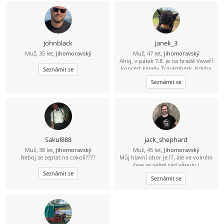
johnblack
janek_3
Muž, 35 let,
Jihomoravský
Muž, 47 let,
Jihomoravský
Ahoj, v pátek 7.8. je na hradě Veveří
koncert kapely Trautmberk. Kdyby
Seznámit se
se Ti chtělo, tak mám na Wats Appu
Seznámit se
čerstvou fotku :-) 773 908 225 Jan
Sakul888
jack_shephard
Muž, 38 let,
Jihomoravský
Muž, 45 let,
Jihomoravský
Neboj se zeptat na cokoli????
Můj hlavní obor je IT, ale ve volném
čase se velmi rád věnuju i
humanitnějším věcem. Čas od času si
Seznámit se
Seznámit se
rád zasportuju či zahraju na kytaru.
Hledám někoho sympatického s
trochou rozhledu, aby jsme si měli o
čem povídat. :)