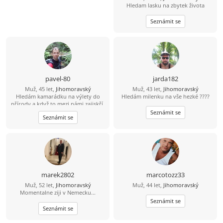
Hledam lasku na zbytek života
Seznámit se
pavel-80
jarda182
Muž, 45 let,
Jihomoravský
Muž, 43 let,
Jihomoravský
Hledám kamarádku na výlety do
Hledám milenku na vše hezké ????
přírody a když to mezi námi zajiskří,
tak můžeme zkusit společnou cestu
Seznámit se
Seznámit se
životem.
marek2802
marcotozz33
Muž, 52 let,
Jihomoravský
Muž, 44 let,
Jihomoravský
Momentalne ziji v Nemecku...
Seznámit se
Seznámit se