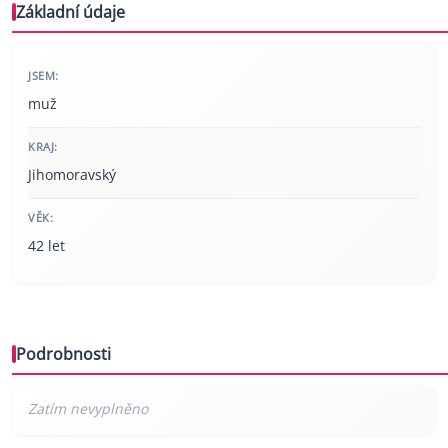
Základní údaje
JSEM:
muž
KRAJ:
Jihomoravský
VĚK:
42 let
Podrobnosti