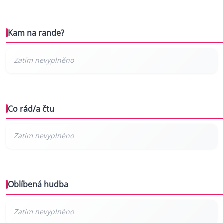
Kam na rande?
Co rád/a čtu
Oblíbená hudba