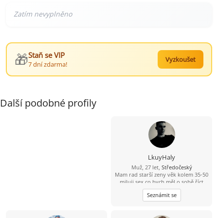
🎁
Staň se VIP
Vyzkoušet
7 dní zdarma!
Další podobné profily
LkuyHaly
Muž, 27 let,
Středočeský
Mam rad starší zeny věk kolem 35-50
miluji sex co bych měl o sobě říct
jsem mylný hodný stydlivý ze
Seznámit se
začátku ale pokud to na mně
rozbalíš a ukážeš mi poradny sex
pokud si na mne troufneš