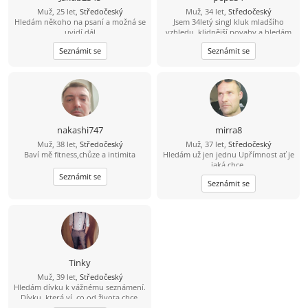
Muž, 25 let,
Středočeský
Muž, 34 let,
Středočeský
Hledám někoho na psaní a možná se
Jsem 34letý singl kluk mladšího
uvidí dál
vzhledu, klidnější povahy a hledám
hodnou ženu pro život. Mám rád
Seznámit se
Seznámit se
život, přírodu, sport a lidi se
smyslem pro humor. Hledáš
partnera s otevřeným srdcem na
celý život? Tak se mi prosím ozvi
kdykoliv. Omlouvám se, ale na
nabídky starších žen přes 35
nereaguji.....
nakashi747
mirra8
Muž, 38 let,
Středočeský
Muž, 37 let,
Středočeský
Baví mě fitness,chůze a intimita
Hledám už jen jednu Upřímnost ať je
jaká chce.
Seznámit se
Seznámit se
Tinky
Muž, 39 let,
Středočeský
Hledám dívku k vážnému seznámení.
Dívku, která ví, co od života chce,
inteligentní a spolehlivou. Já jsem