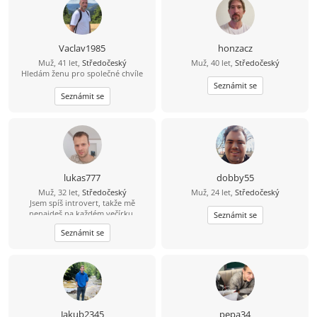
Vaclav1985
honzacz
Muž, 41 let,
Středočeský
Muž, 40 let,
Středočeský
Hledám ženu pro společné chvíle
Seznámit se
Seznámit se
lukas777
dobby55
Muž, 32 let,
Středočeský
Muž, 24 let,
Středočeský
Jsem spíš introvert, takže mě
nenajdeš na každém večírku.
Seznámit se
Mnohem raději si užiju pohodový
Seznámit se
večer, procházku nebo hezký výlet.
Hledám holku, se kterou nám bude
dobře i v obyčejných chvílích. Když
si budeme rozumět, všechno ostatní
přijde samo
Jakub2345
pepa34