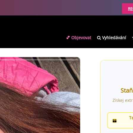
RE
💕 Objevovat
Vyhledávání
Staň
Získej ext
T