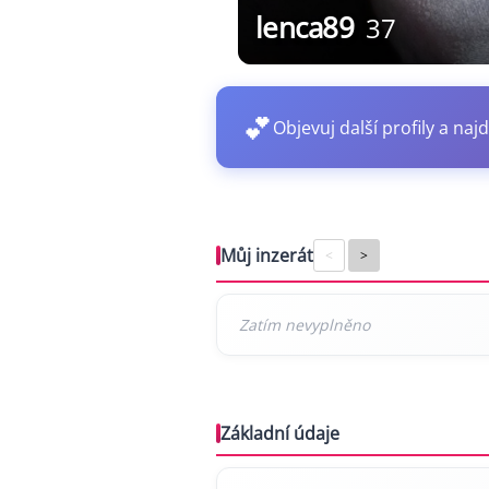
lenca89
37
💕
Objevuj další profily a najd
Můj inzerát
<
>
Základní údaje