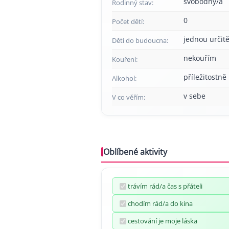
svobodný/á
Rodinný stav:
0
Počet dětí:
jednou určitě
Děti do budoucna:
nekouřím
Kouření:
příležitostně
Alkohol:
v sebe
V co věřím:
Oblíbené aktivity
trávím rád/a čas s přáteli
chodím rád/a do kina
cestování je moje láska