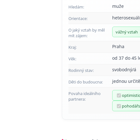
muže
Hledám:
heterosexuál
Orientace:
O jaký vztah by měl
vážný vztah
mít zájem:
Praha
Kraj:
od 37 do 45 l
Věk:
svobodný/á
Rodinný stav:
jednou určitě
Děti do budoucna:
Povaha ideálního
optimisti
partnera:
pohodářs