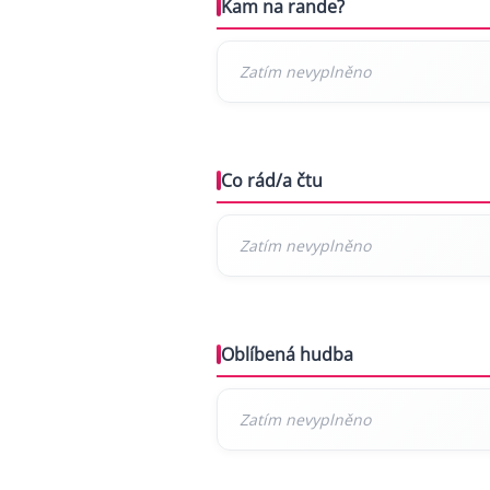
Kam na rande?
Co rád/a čtu
Oblíbená hudba