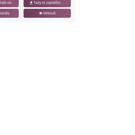
ědět víc
Tady to zajiskřilo ...
úsměv
Mrknutí