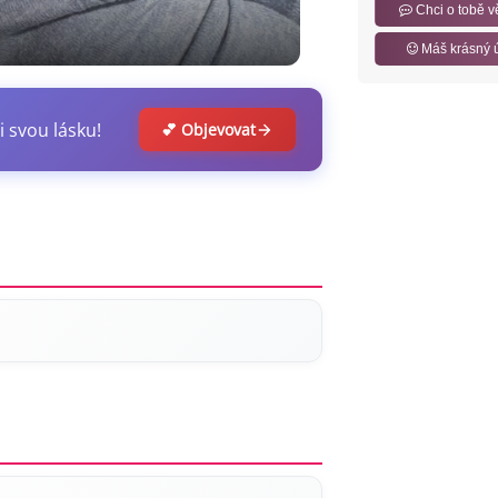
Chci o tobě v
Máš krásný 
i svou lásku!
💕 Objevovat