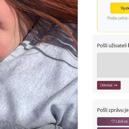
Vyzk
Platba začne 
Pošli uživateli
Odeslat
Pošli zprávu j
Líbíš se