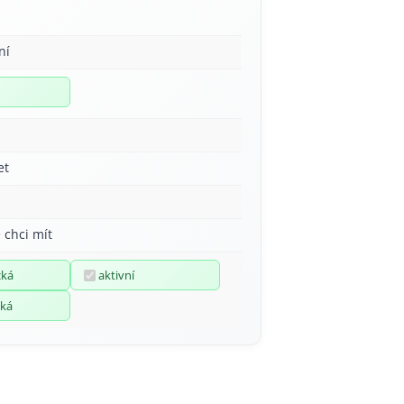
ní
et
 chci mít
cká
aktivní
ká