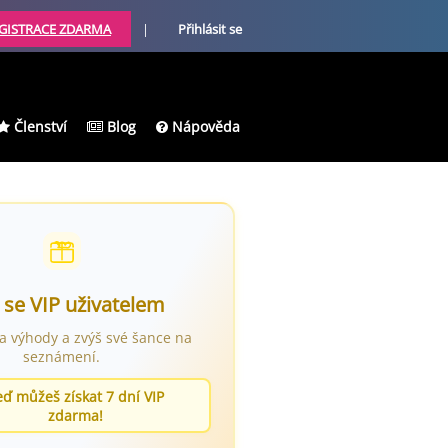
GISTRACE ZDARMA
|
Přihlásit se
Členství
Blog
Nápověda
 se VIP uživatelem
ra výhody a zvýš své šance na
seznámení.
eď můžeš získat 7 dní VIP
zdarma!