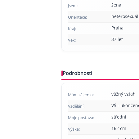
žena
Jsem:
heterosexuál
Orientace:
Praha
Kraj:
37 let
Věk:
Podrobnosti
vážný vztah
Mám zájem o:
VŠ - ukončen
Vzdělání:
střední
Moje postava:
162 cm
Výška: