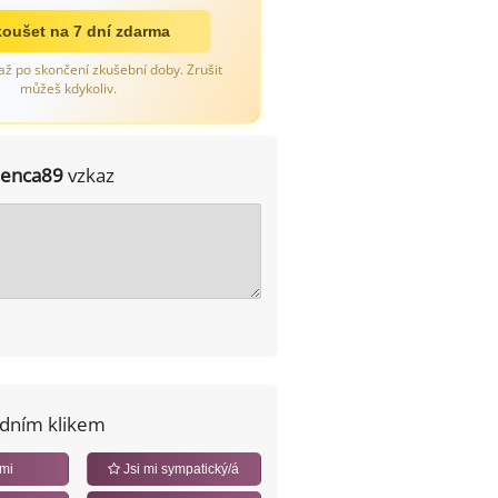
oušet na 7 dní zdarma
až po skončení zkušební doby. Zrušit
můžeš kdykoliv.
lenca89
vzkaz
edním klikem
 mi
Jsi mi sympatický/á