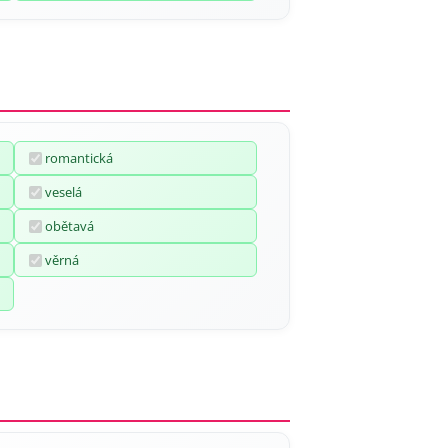
romantická
veselá
obětavá
věrná