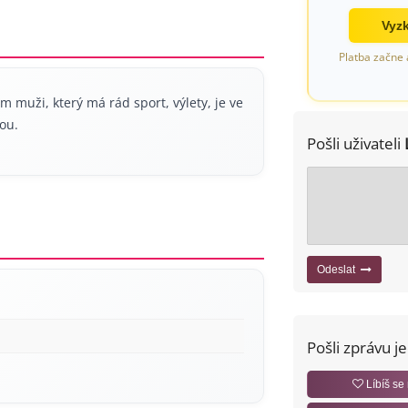
Vyzk
Platba začne 
 muži, který má rád sport, výlety, je ve
ou.
Pošli uživateli
Odeslat
Pošli zprávu j
Líbíš se