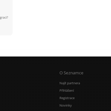
graci?
O Seznamce
Najít partnera
Přihlášení
Registrace
Novinky