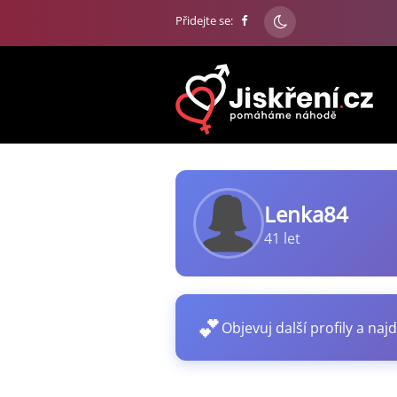
Přidejte se:
Lenka84
41 let
💕
Objevuj další profily a najd