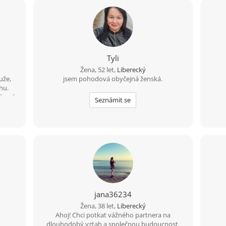
Tyli
Žena, 52 let,
Liberecký
uže,
jsem pohodová obyčejná ženská.
hu.
římné
Seznámit se
h bez
itě ti
jana36234
Žena, 38 let,
Liberecký
Ahoj! Chci potkat vážného partnera na
dlouhodobý vztah a společnou budoucnost.