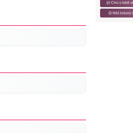
Chci o tobě v
Máš krásný 