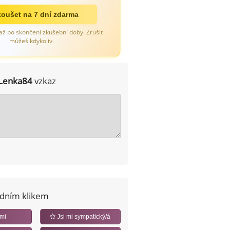
oušet na 7 dní zdarma
až po skončení zkušební doby. Zrušit
můžeš kdykoliv.
Lenka84
vzkaz
edním klikem
 mi
Jsi mi sympatický/á