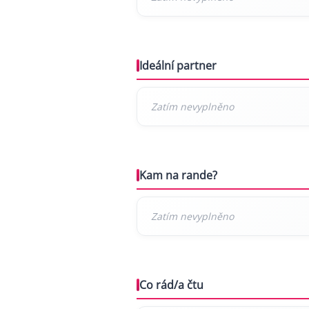
Ideální partner
Kam na rande?
Co rád/a čtu