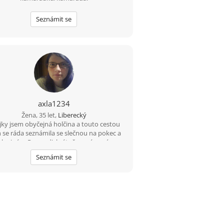
Seznámit se
axla1234
Žena, 35 let,
Liberecký
ky jsem obyčejná holčina a touto cestou
 se ráda seznámila se slečnou na pokec a
eba i víc... Pouze diskrétně prosím mám
u ale ráda bych poznala něco nového moc
Seznámit se
mě to láká