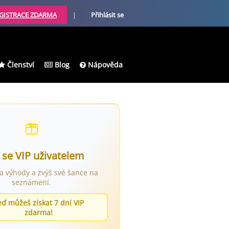
GISTRACE ZDARMA
|
Přihlásit se
Členství
Blog
Nápověda
 se VIP uživatelem
ra výhody a zvýš své šance na
seznámení.
eď můžeš získat 7 dní VIP
zdarma!