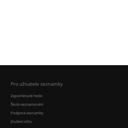
Pro uživatele seznamky
Zapomenuté heslo
Škola seznamování
Podpora seznamky
Zrušení účtu