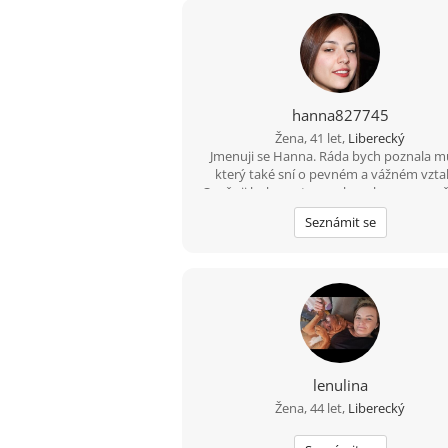
hanna827745
Žena, 41 let,
Liberecký
Jmenuji se Hanna. Ráda bych poznala m
který také sní o pevném a vážném vzta
Oceňuji laskavost, smysl pro humor a up
rozhovory. Pokud hledáš opravdový vzta
Seznámit se
her, pošli mi svou e-mailovou adresu a urč
odepíšu.
lenulina
Žena, 44 let,
Liberecký