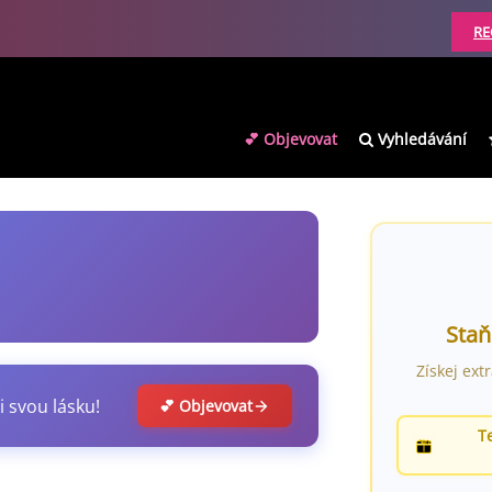
RE
💕 Objevovat
Vyhledávání
Staň
Získej ext
i svou lásku!
💕 Objevovat
T