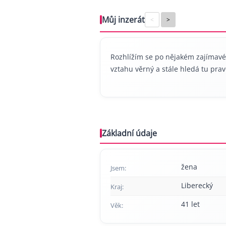
Můj inzerát
<
>
Rozhlížím se po nějakém zajímavém
vztahu věrný a stále hledá tu prav
Základní údaje
žena
Jsem:
Liberecký
Kraj:
41 let
Věk: