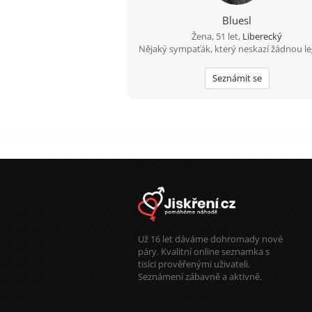
Bluesl
Žena, 51 let,
Liberecký
Nějaký sympaťák, který neskazí žádnou le
Seznámit se
Už 16 let dáváme dohromady nové
páry. Kvalitní online seznamka s
tisíci prověřenými uživateli.
Seznámení zábavně a aktivně.