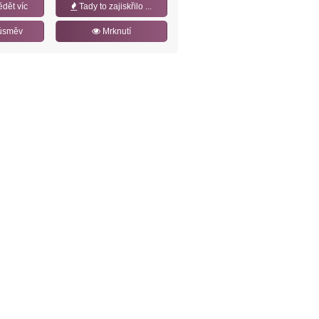
ědět víc
Tady to zajiskřilo ...
úsměv
Mrknutí