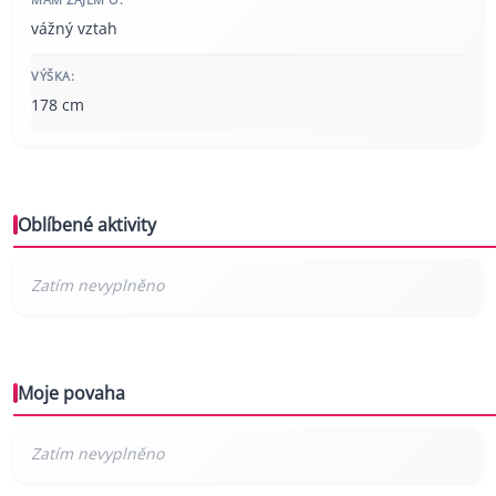
vážný vztah
VÝŠKA:
178 cm
Oblíbené aktivity
Moje povaha