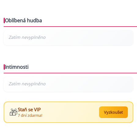
Oblíbená hudba
Intimnosti
🎁
Staň se VIP
Vyzkoušet
7 dní zdarma!