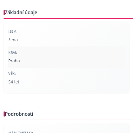
Základní údaje
JSEM:
žena
KRAJ:
Praha
VĚK:
54 let
Podrobnosti
MÁM ZÁJEM O: