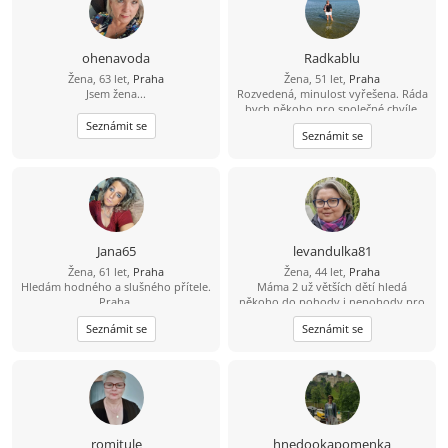
kdybys na tom alespon castecne byl
podobne, je přínosem spolu růst :-).
Ale koníčky nemusíme mít stejne, je
fajn se i oddělit, stejný bychom měli
ohenavoda
Radkablu
mít takový ten základ lidství…
Žena, 63 let,
Praha
Žena, 51 let,
Praha
Jsem žena...
Rozvedená, minulost vyřešena. Ráda
bych někoho pro společné chvíle.
Mám ráda upřímnost a rozhodně
Seznámit se
Seznámit se
vím co chci.
Jana65
levandulka81
Žena, 61 let,
Praha
Žena, 44 let,
Praha
Hledám hodného a slušného přítele.
Máma 2 už větších dětí hledá
Praha.
někoho do pohody i nepohody pro
nás 3. Jsem poměrně akční, ale umím
Seznámit se
Seznámit se
i odpočívat. Ráda bych někoho kdo
chce opravdu vztah a nechce trávit
čas jen dopisováním.
romitule
hnedookapomenka