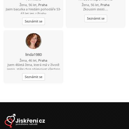
Žena, 56 let,
Praha
Žena, 56 let,
Praha
Jsem baculka a hledám pohodáře 53-
Zkousim stesti....
63 let jen z Prahy
Seznámit se
Seznámit se
linda1980
Žena, 46 let,
Praha
Jsem 46letá žena, která má v životě
jasno, stále chce objevovat všechno
hezké, co život nabízí. Láká mě
Seznámit se
poznávání nových míst ať už jde o
výlet po hradech, nebo objevování
cizích kultur v zahraničí. Miluju
kulturu, potěší mě lístky do divadla,
film, nebo možnost si někde
zatancovat. Hledám muže, který se
umí smát, ale i otevřeně pokecat o
životě. Hledám vážný vztah založený
na upřímnosti a vzájemném
respektu. Pokud máš vyřešenou
minulost a chceš začít psát novou
kapitolu, budeme si rozumět.