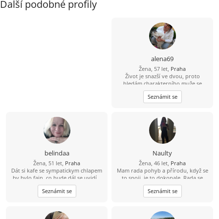
Další podobné profily
alena69
Žena, 57 let,
Praha
Život je snazší ve dvou, proto
hledám charakterního muže se
smyslem pro humor, s kterým si
Seznámit se
můžeme být oporou i v době, kdy
nám nebude do smíchu.
belindaa
Naulty
Žena, 51 let,
Praha
Žena, 46 let,
Praha
Dát si kafe se sympatickym chlapem
Mam rada pohyb a přírodu, když se
by bylo fajn, co bude dál,se uvidí...
to spoji, je to dokonale. Rada se
zabyvam různými druhy cvičení a
Seznámit se
Seznámit se
zdravým životním stylem, ale
samozrejme rezervy jsou ;-). Osobni
rozvoj mne obohacuje život, je to
zábavná cesta. Byla bych rada,