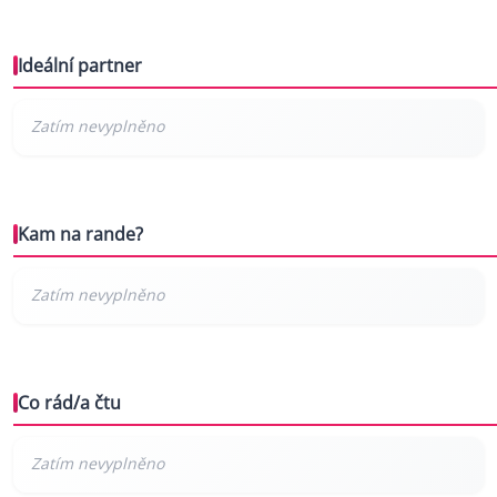
Ideální partner
Kam na rande?
Co rád/a čtu