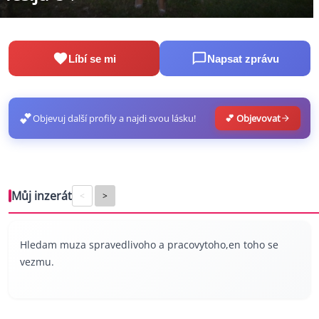
Líbí se mi
Napsat zprávu
💕
Objevuj další profily a najdi svou lásku!
💕 Objevovat
Můj inzerát
<
>
Hledam muza spravedlivoho a pracovytoho,en toho se
vezmu.