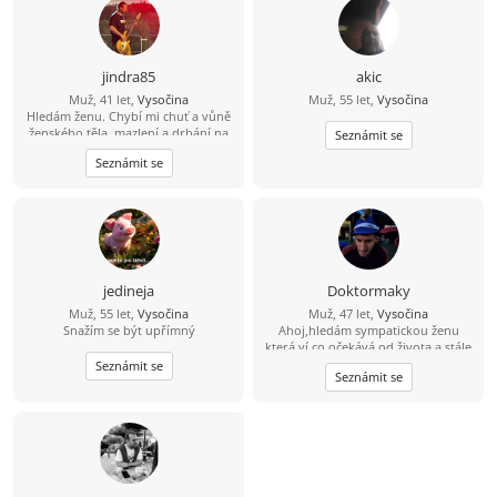
pobytu se zcela vázán necítím,
uvítám ženu trochu otevřené mysli
jindra85
akic
Muž, 41 let,
Vysočina
Muž, 55 let,
Vysočina
Hledám ženu. Chybí mi chuť a vůně
ženského těla, mazlení a drbání na
Seznámit se
zádech.. ;-) Zajdeme na kávu a
Seznámit se
uvidíme, jestli přeskočí jiskra?
jedineja
Doktormaky
Muž, 55 let,
Vysočina
Muž, 47 let,
Vysočina
Snažím se být upřímný
Ahoj,hledám sympatickou ženu
která ví co očekává od života a stále
ještě hledá toho prvého pro
Seznámit se
Seznámit se
společnou cestu.Jsem optimista a
věřím že někde jsi...