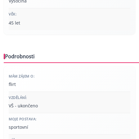
Vysočina
VĚK:
45 let
Podrobnosti
MÁM ZÁJEM O:
flirt
VZDĚLÁNÍ:
VŠ - ukončeno
MOJE POSTAVA:
sportovní