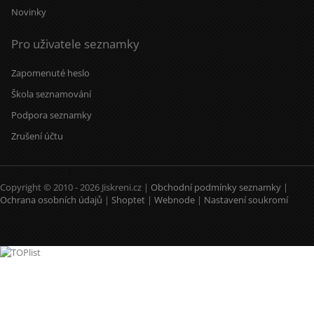
Novinky
Pro uživatele seznamky
Zapomenuté heslo
Škola seznamování
Podpora seznamky
Zrušení účtu
Copyright © 2010 - 2026 Jiskreni.cz |
Obchodní podmínky seznamky
|
Ochrana osobních údajů
|
Shoptet
|
Webnode
|
Nastavení soukromí