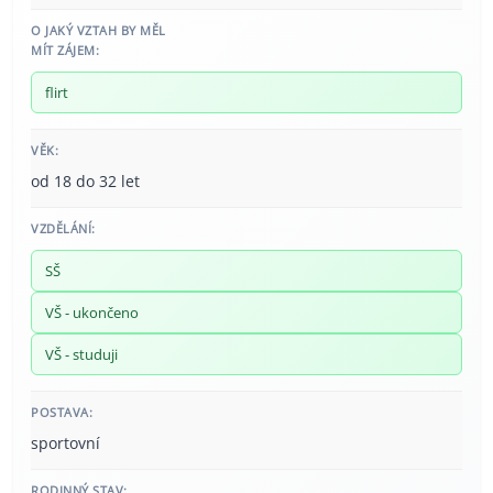
O JAKÝ VZTAH BY MĚL
MÍT ZÁJEM:
flirt
VĚK:
od 18 do 32 let
VZDĚLÁNÍ:
SŠ
VŠ - ukončeno
VŠ - studuji
POSTAVA:
sportovní
RODINNÝ STAV: