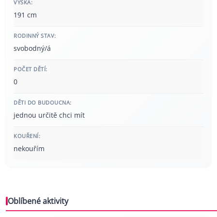
VÝŠKA:
191 cm
RODINNÝ STAV:
svobodný/á
POČET DĚTÍ:
0
DĚTI DO BUDOUCNA:
jednou určitě chci mít
KOUŘENÍ:
nekouřím
Oblíbené aktivity