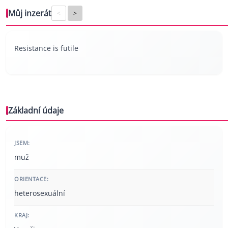
Můj inzerát
<
>
Resistance is futile
Základní údaje
JSEM:
muž
ORIENTACE:
heterosexuální
KRAJ: