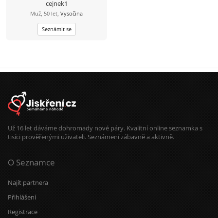
cejnek1
Muž, 50 let,
Vysočina
Seznámit se
Už 16 let dáváme dohromady nové páry. Kvalitní online seznamka s
tisíci prověřenými uživateli. Seznámení zábavně a aktivně.
O Seznamce
Najít partnera
Přihlášení
Registrace