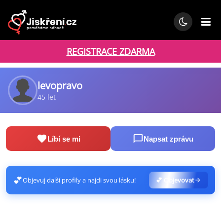
REGISTRACE ZDARMA
levopravo
45 let
Líbí se mi
Napsat zprávu
💕
Objevuj další profily a najdi svou lásku!
💕 Objevovat