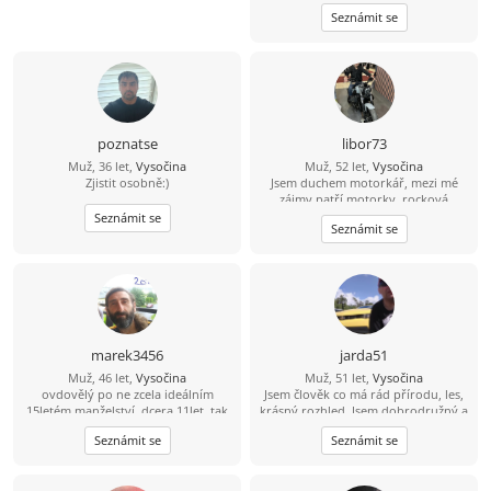
Seznámit se
poznatse
libor73
Muž, 36 let,
Vysočina
Muž, 52 let,
Vysočina
Zjistit osobně:)
Jsem duchem motorkář, mezi mé
zájmy patří motorky, rocková
hudba, sport a příroda. Hledám
Seznámit se
Seznámit se
ženu z Vysočiny, která by ráda
trávila čas na vesnici.
marek3456
jarda51
Muž, 46 let,
Vysočina
Muž, 51 let,
Vysočina
ovdovělý po ne zcela ideálním
Jsem člověk co má rád přírodu, les,
15letém manželství, dcera 11let, tak
krásný rozhled. Jsem dobrodružný a
trochu alternativně a pronárodně
mám rád nové věci. Hledám k sobě
Seznámit se
Seznámit se
smýšlející, tj. fráze konzum a úspěch
ženu na vztah.
již se mě tak úplně netýkají, přírodu
a výlety milující, místem nynějšího