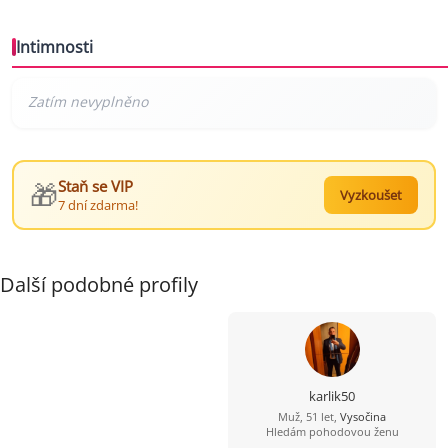
Intimnosti
🎁
Staň se VIP
Vyzkoušet
7 dní zdarma!
Další podobné profily
karlik50
Muž, 51 let,
Vysočina
Hledám pohodovou ženu