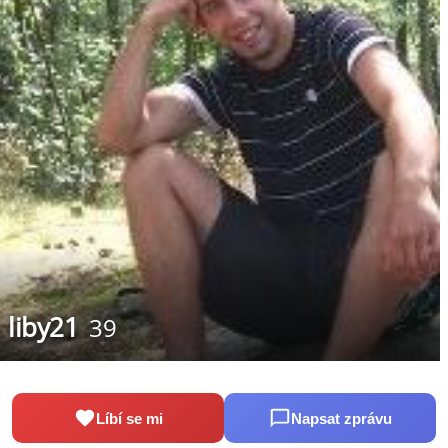
liby21
39
Líbí se mi
Napsat zprávu