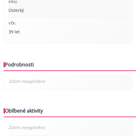
KRAJ:
Ústecký
VĚK:
39 let
Podrobnosti
Oblíbené aktivity