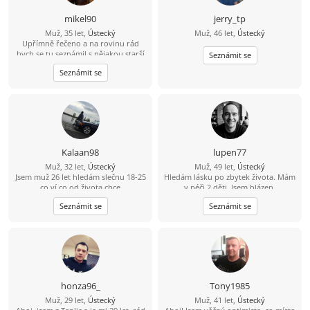
mikel90
jerry_tp
Muž, 35 let,
Ústecký
Muž, 46 let,
Ústecký
Upřímně řečeno a na rovinu rád
bych se tu seznámil s nějakou starší
Seznámit se
ženou která by měla zájem o někoho
Seznámit se
mladšího například mého věku a
mám i rodinu děti tak by to nevadilo
Kalaan98
lupen77
Muž, 32 let,
Ústecký
Muž, 49 let,
Ústecký
Jsem muž 26 let hledám slečnu 18-25
Hledám lásku po zbytek života. Mám
co ví co od života chce
v péči 2 děti. Jsem blázen.
Seznámit se
Seznámit se
honza96_
Tony1985
Muž, 29 let,
Ústecký
Muž, 41 let,
Ústecký