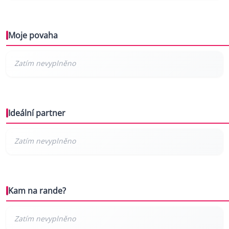
Moje povaha
Ideální partner
Kam na rande?