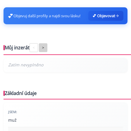
💕
Objevuj další profily a najdi svou lásku!
💕 Objevovat
Můj inzerát
<
>
Základní údaje
JSEM:
muž