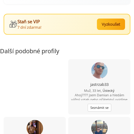
🎁
Staň se VIP
Vyzkoušet
7 dní zdarma!
Další podobné profily
jastrzab33
Muž, 33 let,
Ústecký
Ahoj???? jsem Damian a hledám
vážný vztah nebo přátelství uvidíme
k čemu nás to doprovodí ???? jsem
Seznámit se
veselý a vtipný týpek ???? občas s
nutkou černého humoru ???? rád
poznám tuhle cestu nějakou
zajímavou ženu ????