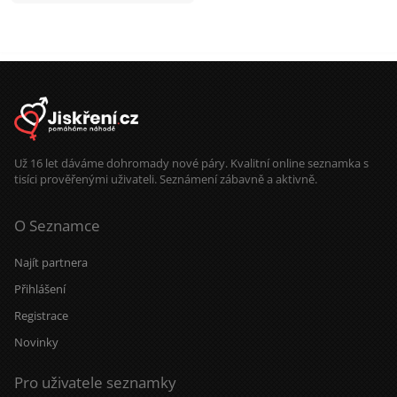
Už 16 let dáváme dohromady nové páry. Kvalitní online seznamka s
tisíci prověřenými uživateli. Seznámení zábavně a aktivně.
O Seznamce
Najít partnera
Přihlášení
Registrace
Novinky
Pro uživatele seznamky