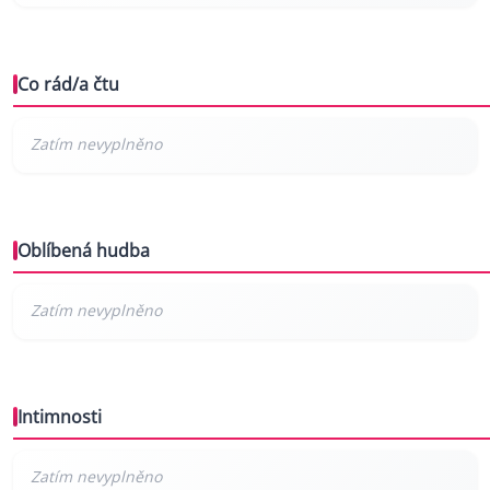
Co rád/a čtu
Oblíbená hudba
Intimnosti