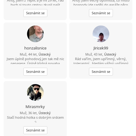
Ahoj, jsem z Teplic a je mi 29 let, rád
Ahoj! Jsem věčný optimista, co místo
bych si touto cestou zkusil najít
hospody jde raději do garáže něco
kamarádku na seznámení s vidinou
vytvářet. V bytě me moc nenajdeš,
Seznámit se
Seznámit se
vážného vztahu po nějakém čase.
protože trávím čas v přírodě na
Živim se jako technik měření
houbách, na rybách... Hledám tu
regulace v nemocnici, mám rád
ideálně partnerku do života, kdo ví
cestovaní, po ČR i zahraničí, plavání,
kam nás to zavede ????
auta, IT - stavba počítačů a celkově
nové technologie.
honzalisnice
Jiricek99
Muž, 44 let,
Ústecký
Muž, 43 let,
Ústecký
Jsem úplně pohodový,jen tak mě nic
Rád vařím, jsem upřímný, věrný,
nenasere. Úplně klidná povaha
tolerantní , hledám vážný upřímný
vztah, můj kontakt je
Seznámit se
Seznámit se
704/538857,snad není můj
hendikepek problém se znovu
seznámit, rád vařím, pracují, jsem
věrný, upřímný, tolerantní, mám rád
procházky,hudbu, můj kontakt je
pospajiri33@seznam.cz
nemám VIP
účet budu rád když mi napíšeš
Mirasmrky
Muž, 36 let,
Ústecký
Stačí hodná holka s dobrým srdcem
:)
Seznámit se