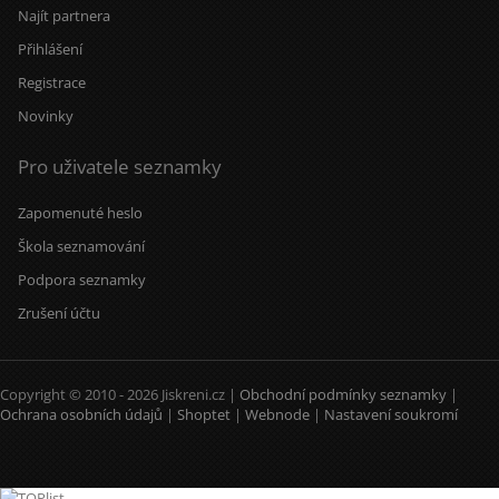
Najít partnera
Přihlášení
Registrace
Novinky
Pro uživatele seznamky
Zapomenuté heslo
Škola seznamování
Podpora seznamky
Zrušení účtu
Copyright © 2010 - 2026 Jiskreni.cz |
Obchodní podmínky seznamky
|
Ochrana osobních údajů
|
Shoptet
|
Webnode
|
Nastavení soukromí