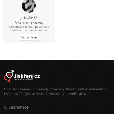
julisa23452
Žena, 30 let,
Jihočeský
Jsem dívka s lehkou povahou a
přiměřeným pohledem na život.
Cením si pohody, upřímnosti a
Seznámit se
vzájemné úcty. Budu ráda za
příjemnou komunikaci a nová
seznámení.
Už 16 let dáváme dohromady nové páry. Kvalitní online seznamka s
tisíci prověřenými uživateli. Seznámení zábavně a aktivně.
O Seznamce