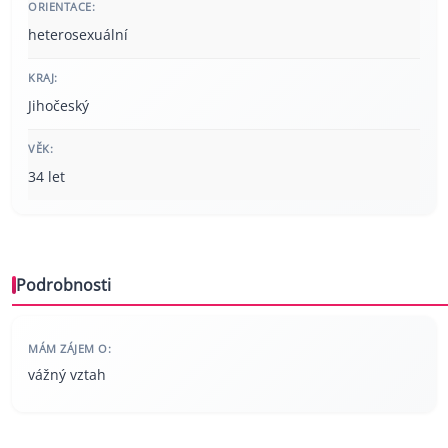
ORIENTACE:
heterosexuální
KRAJ:
Jihočeský
VĚK:
34 let
Podrobnosti
MÁM ZÁJEM O:
vážný vztah