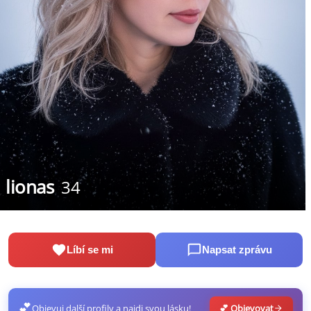
lionas
34
Líbí se mi
Napsat zprávu
💕
Objevuj další profily a najdi svou lásku!
💕 Objevovat