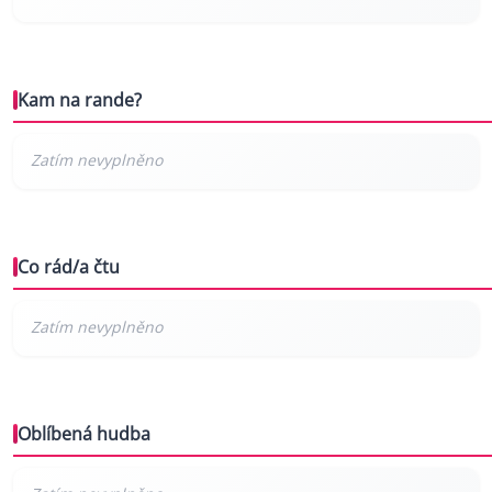
Kam na rande?
Co rád/a čtu
Oblíbená hudba