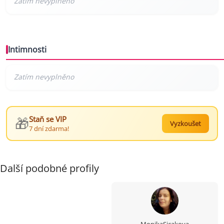
Intimnosti
🎁
Staň se VIP
Vyzkoušet
7 dní zdarma!
Další podobné profily
MonikaSicakova