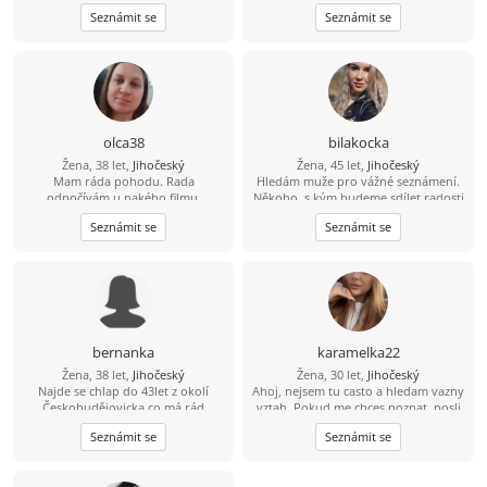
mi svůj е-mаil. Je to jednoduché a
přátelství s někym kto má rád výlety ,
konce života, láska nikdy nebolí.
Seznámit se
Seznámit se
zdarma. Rád tě poznám!
je zodpovědný, tolerantní a ví co od
Buď jsi tu, nebo se potkáme jinde.
života chce.
olca38
bilakocka
Žena, 38 let,
Jihočeský
Žena, 45 let,
Jihočeský
Mam ráda pohodu. Rada
Hledám muže pro vážné seznámení.
odpočívám u nakého filmu.
Někoho, s kým budeme sdílet radosti
i starosti života, protože ve dvou jde
Seznámit se
Seznámit se
všechno líp. Pokud jsi upřímný, máš
rád smích a chceš vztah založený na
důvěře, budu ráda, když se ozveš.
Napiš mi na majl.
VESNICKAHOLKA525@SEZNAM.CZ
bernanka
karamelka22
Žena, 38 let,
Jihočeský
Žena, 30 let,
Jihočeský
Najde se chlap do 43let z okolí
Ahoj, nejsem tu casto a hledam vazny
Českobudějovicka co má rád
vztah. Pokud me chces poznat, posli
baculatější holky???
mi svuj email. Napisu ti tam.
Seznámit se
Seznámit se