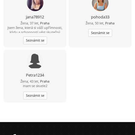
jana78912
pohoda33
Žena, 37 let,
Praha
Žena, 50 let,
Praha
Jsem žena, která si váží upřímnosti,
klidu a schopnosti vést skutečný
Seznámit se
rozhovor, ne jen komunikaci „pro
Seznámit se
formu“. Je pro mě důležité mít po
svém boku partnera, se kterým se
lze nejen smát a plánovat
budoucnost, ale také jednoduše
mlčet, aniž by to bylo nepříjemné. V
životě se snažím udržovat
rovnováhu mezi osobním rozvojem
a schopností radovat se z
Petra1234
jednoduchých věcí – útulných
Žena, 43 let,
Praha
večerů, procházek, dobré kávy a
mam se skvele2
upřímných rozhovorů. Ráda
poznávám nové věci, občas
spontánně měním plány a objevuji
Seznámit se
nová místa i zážitky. Nehledám
dokonalého člověka – mnohem
důležitější je pro mě někdo
opravdový, s charakterem,
hodnotami a respektem k sobě i k
ostatním. Pro mě je vztah tým, ve
kterém nechybí důvěra, podpora a
společná touha kráčet stejným