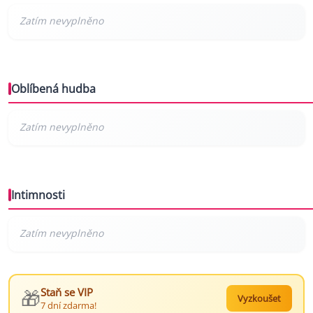
Oblíbená hudba
Intimnosti
🎁
Staň se VIP
Vyzkoušet
7 dní zdarma!