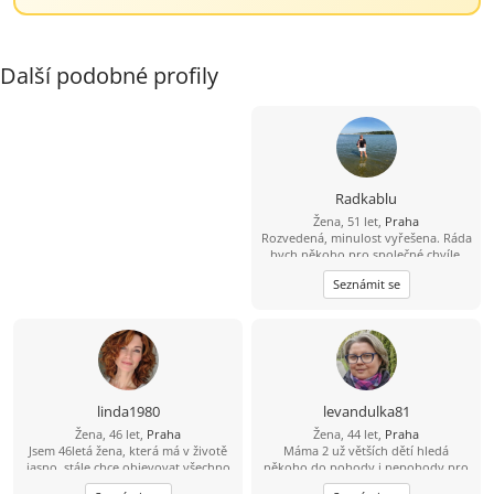
Další podobné profily
Radkablu
Žena, 51 let,
Praha
Rozvedená, minulost vyřešena. Ráda
bych někoho pro společné chvíle.
Mám ráda upřímnost a rozhodně
Seznámit se
vím co chci.
linda1980
levandulka81
Žena, 46 let,
Praha
Žena, 44 let,
Praha
Jsem 46letá žena, která má v životě
Máma 2 už větších dětí hledá
jasno, stále chce objevovat všechno
někoho do pohody i nepohody pro
hezké, co život nabízí. Láká mě
nás 3. Jsem poměrně akční, ale umím