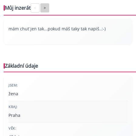
Můj inzerát
<
>
mám chuť jen tak...pokud máš taky tak napiš..:-)
Základní údaje
JSEM:
žena
KRAJ:
Praha
VĚK: