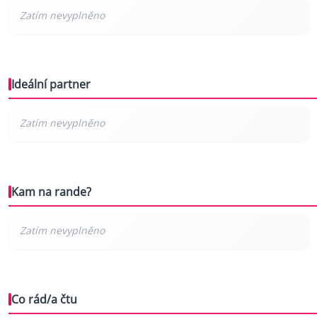
Ideální partner
Kam na rande?
Co rád/a čtu