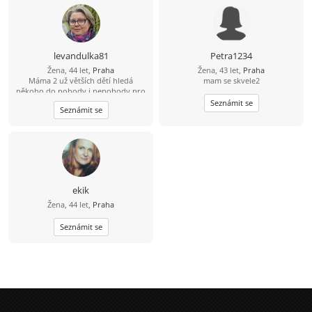
levandulka81
Petra1234
Žena, 44 let,
Praha
Žena, 43 let,
Praha
Máma 2 už větších dětí hledá
mam se skvele2
někoho do pohody i nepohody pro
nás 3. Jsem poměrně akční, ale umím
Seznámit se
Seznámit se
i odpočívat. Ráda bych někoho kdo
chce opravdu vztah a nechce trávit
čas jen dopisováním.
ekik
Žena, 44 let,
Praha
Seznámit se