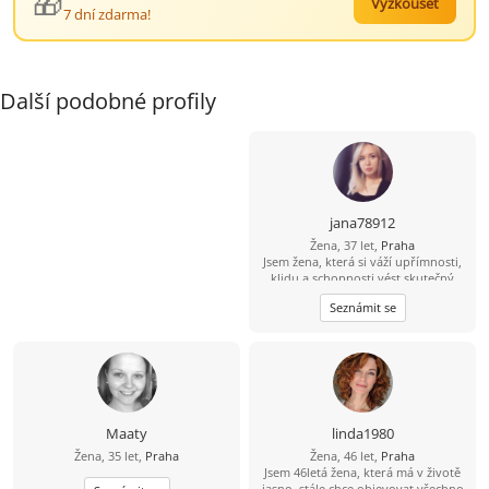
🎁
Vyzkoušet
7 dní zdarma!
Další podobné profily
jana78912
Žena, 37 let,
Praha
Jsem žena, která si váží upřímnosti,
klidu a schopnosti vést skutečný
rozhovor, ne jen komunikaci „pro
Seznámit se
formu“. Je pro mě důležité mít po
svém boku partnera, se kterým se
lze nejen smát a plánovat
budoucnost, ale také jednoduše
mlčet, aniž by to bylo nepříjemné. V
životě se snažím udržovat
rovnováhu mezi osobním rozvojem
a schopností radovat se z
Maaty
linda1980
jednoduchých věcí – útulných
Žena, 35 let,
Praha
Žena, 46 let,
Praha
večerů, procházek, dobré kávy a
Jsem 46letá žena, která má v životě
upřímných rozhovorů. Ráda
jasno, stále chce objevovat všechno