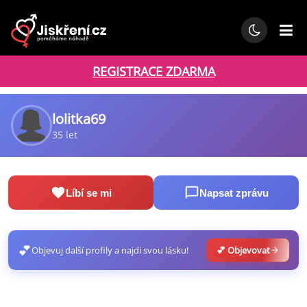
REGISTRACE ZDARMA
lolitka69
35 let
Líbí se mi
Napsat zprávu
💕
Objevuj další profily a najdi svou lásku!
💕 Objevovat