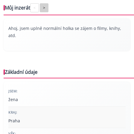
Můj inzerát
<
>
Ahoj, jsem uplně normální holka se zájem o filmy, knihy,
atd.
Základní údaje
JSEM:
žena
KRAJ:
Praha
VĚK: