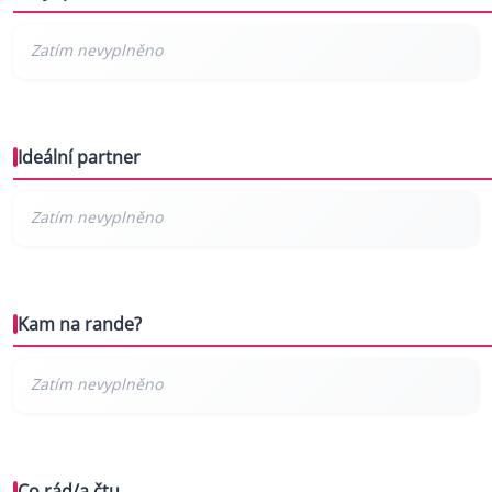
Ideální partner
Kam na rande?
Co rád/a čtu