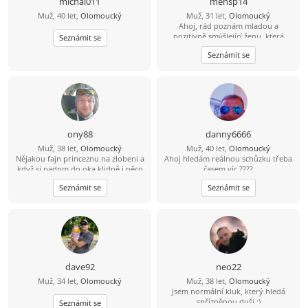
michal011
mensp14
Muž, 40 let,
Olomoucký
Muž, 31 let,
Olomoucký
Ahoj, rád poznám mladou a
pozitivně smýšlející ženu, která
Seznámit se
nezkazí žádnou legraci.
Seznámit se
ony88
danny6666
Muž, 38 let,
Olomoucký
Muž, 40 let,
Olomoucký
Nějakou fajn princeznu na zlobeni a
Ahoj hledám reálnou schůzku třeba
když si padnm do oka klidně i něco
časem víc ????
vic
Seznámit se
Seznámit se
dave92
neo22
Muž, 34 let,
Olomoucký
Muž, 38 let,
Olomoucký
Jsem normální kluk, který hledá
spřízněnou duši :)
Seznámit se