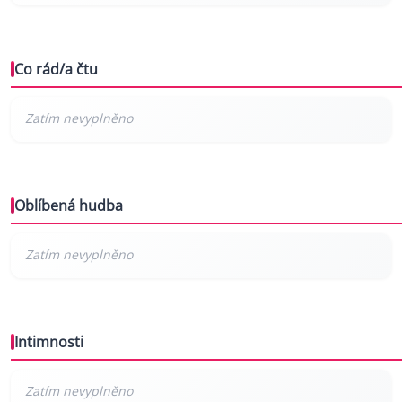
Co rád/a čtu
Oblíbená hudba
Intimnosti