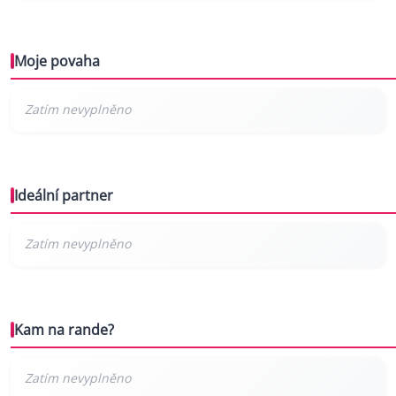
Moje povaha
Ideální partner
Kam na rande?