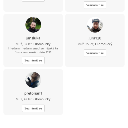
Seznámit se
jansluka
Jura120
Muž, 37 let,
Olomoucký
Muž, 35 let,
Olomoucký
Hledám,hledám snad se nějaká ta
žena pro mně najde ????
Seznámit se
Seznámit se
pretorian1
Muž, 42 let,
Olomoucký
Seznámit se