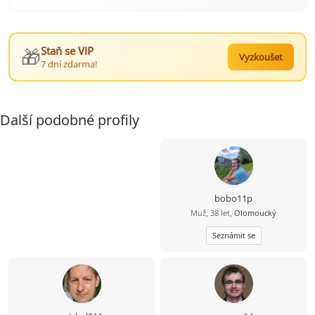
🎁
Staň se VIP
Vyzkoušet
7 dní zdarma!
Další podobné profily
bobo11p
Muž, 38 let,
Olomoucký
Seznámit se