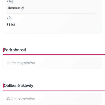
KRAJ:
Olomoucký
VĚK:
31 let
Podrobnosti
Oblíbené aktivity