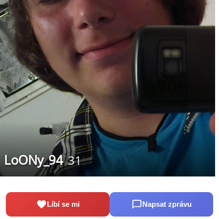
LoONy_94
31
Líbí se mi
Napsat zprávu