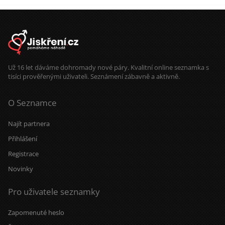
Už 16 let dáváme dohromady nové páry. Kvalitní online seznamka s
tisíci prověřenými uživateli. Seznámení zábavně a aktivně.
O Seznamce
Najít partnera
Přihlášení
Registrace
Novinky
Pro uživatele seznamky
Zapomenuté heslo