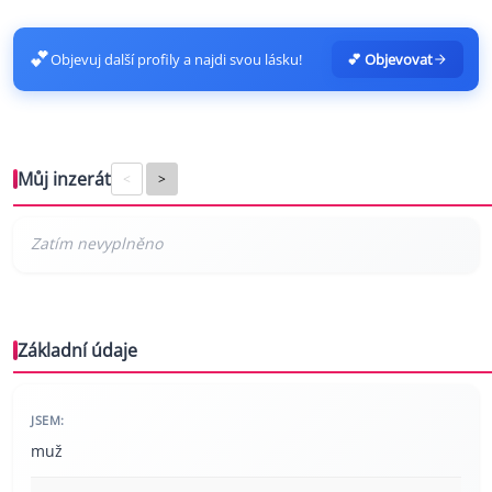
💕
Objevuj další profily a najdi svou lásku!
💕 Objevovat
Můj inzerát
<
>
Základní údaje
JSEM:
muž