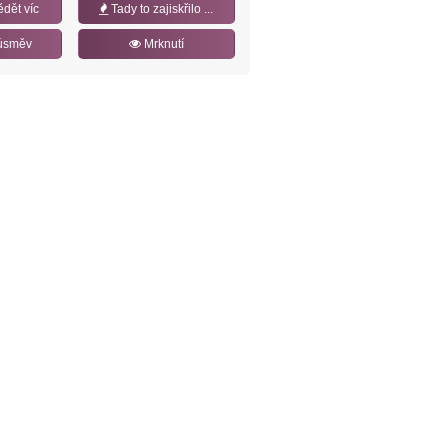
ědět víc
Tady to zajiskřilo ...
úsměv
Mrknutí