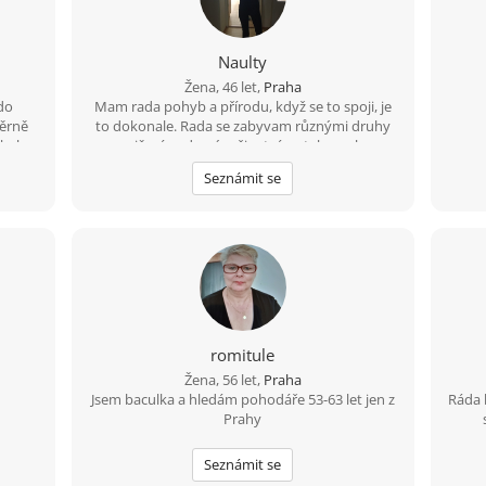
chc
Naulty
Žena, 46 let,
Praha
do
Mam rada pohyb a přírodu, když se to spoji, je
měrně
to dokonale. Rada se zabyvam různými druhy
někoho
cvičení a zdravým životním stylem, ale
as jen
samozrejme rezervy jsou ;-). Osobni rozvoj mne
Seznámit se
obohacuje život, je to zábavná cesta. Byla bych
rada, kdybys na tom alespon castecne byl
podobne, je přínosem spolu růst :-). Ale koníčky
nemusíme mít stejne, je fajn se i oddělit, stejný
bychom měli mít takový ten základ lidství…
romitule
Žena, 56 let,
Praha
Jsem baculka a hledám pohodáře 53-63 let jen z
Ráda 
Prahy
Seznámit se