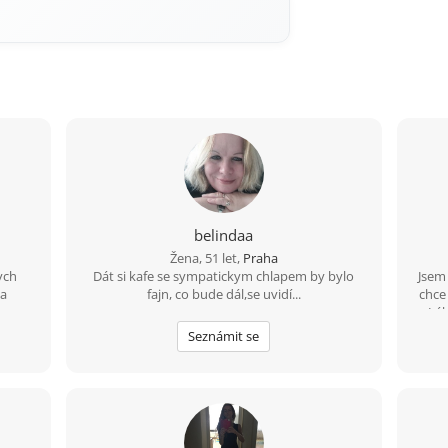
belindaa
Žena, 51 let,
Praha
ych
Dát si kafe se sympatickym chlapem by bylo
Jsem 
da
fajn, co bude dál,se uvidí...
chce
Lák
výlet
Seznámit se
v za
zata
ale 
vzt
res