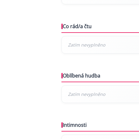
Co rád/a čtu
Oblíbená hudba
Intimnosti