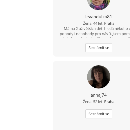
levandulka81
Žena, 44 let,
Praha
Máma 2 už větších dětí hledá někoho 
pohody i nepohody pro nás 3. Jsem po
akční, ale umím i odpočívat. Ráda bych 
kdo chce opravdu vztah a nechce trávit č
Seznámit se
dopisováním.
annaj74
Žena, 52 let,
Praha
Seznámit se