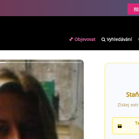
RE
💕 Objevovat
Vyhledávání
Staň
Získej ext
T