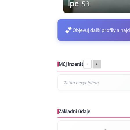
lpe
53
💕
Objevuj další profily a najd
Můj inzerát
<
>
Základní údaje