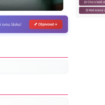
Chci o tobě v
Máš krásný 
i svou lásku!
💕 Objevovat