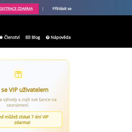
GISTRACE ZDARMA
|
Přihlásit se
Členství
Blog
Nápověda
 se VIP uživatelem
ra výhody a zvýš své šance na
seznámení.
eď můžeš získat 7 dní VIP
zdarma!