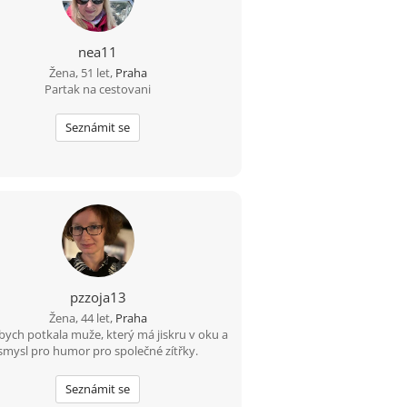
eš začít psát novou kapitolu, budeme si
rozumět.
nea11
Žena, 51 let,
Praha
Partak na cestovani
Seznámit se
pzzoja13
Žena, 44 let,
Praha
bych potkala muže, který má jiskru v oku a
smysl pro humor pro společné zítřky.
Seznámit se