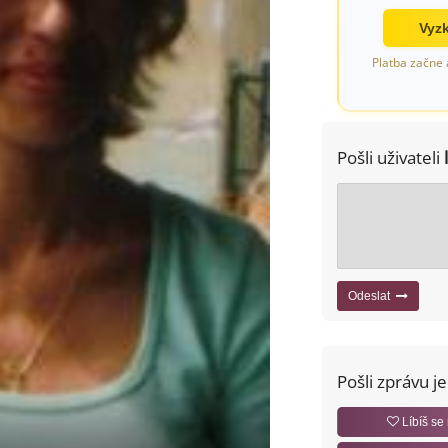
Vyzk
Platba začne 
Pošli uživateli
Odeslat
Pošli zprávu j
Líbíš se