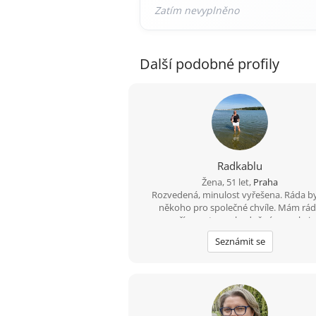
Další podobné profily
Radkablu
Žena, 51 let,
Praha
Rozvedená, minulost vyřešena. Ráda b
někoho pro společné chvíle. Mám rá
upřímnost a rozhodně vím co chci.
Seznámit se