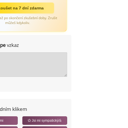
oušet na 7 dní zdarma
až po skončení zkušební doby. Zrušit
můžeš kdykoliv.
lpe
vzkaz
edním klikem
 mi
Jsi mi sympatický/á