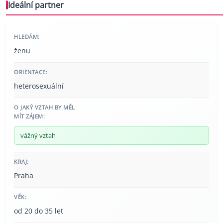
Ideální partner
HLEDÁM:
ženu
ORIENTACE:
heterosexuální
O JAKÝ VZTAH BY MĚL
MÍT ZÁJEM:
vážný vztah
KRAJ:
Praha
VĚK:
od 20 do 35 let