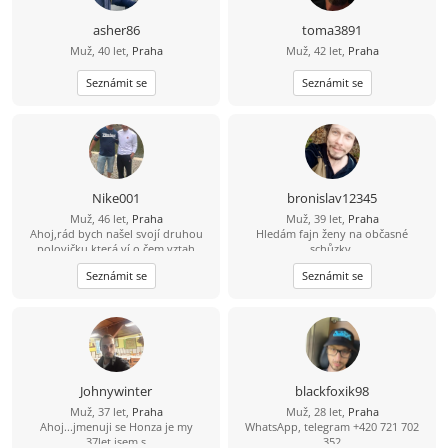
asher86
toma3891
Muž, 40 let,
Praha
Muž, 42 let,
Praha
Seznámit se
Seznámit se
Nike001
bronislav12345
Muž, 46 let,
Praha
Muž, 39 let,
Praha
Ahoj,rád bych našel svojí druhou
Hledám fajn ženy na občasné
polovičku,která ví o čem vztah
schůzky.
je,která ví co je upřímnost,věrnost a
Seznámit se
Seznámit se
láska jeden k druhému,ale
přestávám věřit že existuje
Johnywinter
blackfoxik98
Muž, 37 let,
Praha
Muž, 28 let,
Praha
Ahoj...jmenuji se Honza je my
WhatsApp, telegram +420 721 702
37let,jsem s
352