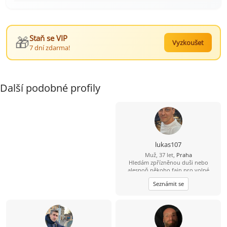
🎁
Staň se VIP
Vyzkoušet
7 dní zdarma!
Další podobné profily
lukas107
Muž, 37 let,
Praha
Hledám zpřízněnou duši nebo
alespoň někoho fajn pro volné
chvíle. ????
Seznámit se