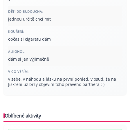
DĚTI DO BUDOUCNA:
jednou určitě chci mít
KOUŘENÍ:
občas si cigaretu dám
ALKOHOL:
dám si jen výjimečně
V CO VĚŘÍM:
v sebe, v náhodu a lásku na první pohled, v osud, že na
Jiskření už brzy objevím toho pravého partnera :-)
Oblíbené aktivity