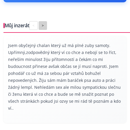
Můj inzerát
<
>
Jsem obyčejný chalan který už má plné zuby samoty.
Upřímný,zodpovědný který ví co chce a nebojí se to říct,
neřeším minulost žiju přítomností a čekám co mi
budoucnost přinese avšak občas se jí musí naproti. Jsem
pohodář co už má za sebou pár vztahů bohužel
nepovedených. Žiju sám mám baráček psa auto a práci
žádný lempl. Nehledám sex ale milou sympatickou slečnu
či ženu která vi co chce a bude se mě snažit poznat po
všech stránkách pokud jsi ozvy se mi rád tě poznám a kdo
ví..