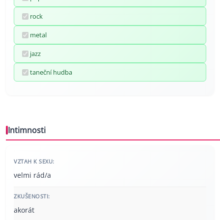
rock
metal
jazz
taneční hudba
Intimnosti
VZTAH K SEXU:
velmi rád/a
ZKUŠENOSTI:
akorát