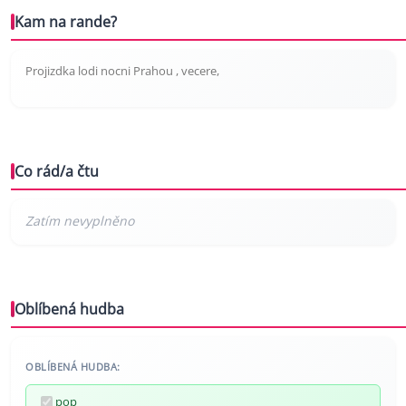
Kam na rande?
Projizdka lodi nocni Prahou , vecere,
Co rád/a čtu
Oblíbená hudba
OBLÍBENÁ HUDBA:
pop