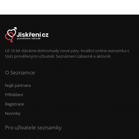
život než dobrodružství, ale občas
rád vykročím mimo svou komfortní
zónu. Hledám dlouhodobý,
monogamní vztah založený na
oboustranné podpoře, respektu a
otevřené komunikaci. Na zájmech
nezáleží, hlavní je shoda v
hodnotách. Umím si představit život
s dětmi i bez nich. Nemám zvíře,
mám je rád.
Už 16 let dáváme dohromady nové páry. Kvalitní online seznamka s
tisíci prověřenými uživateli. Seznámení zábavně a aktivně.
O Seznamce
Najít partnera
Přihlášení
Registrace
Novinky
Pro uživatele seznamky