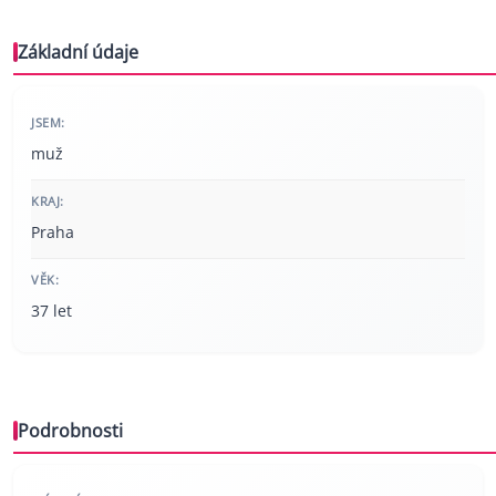
Základní údaje
JSEM:
muž
KRAJ:
Praha
VĚK:
37 let
Podrobnosti