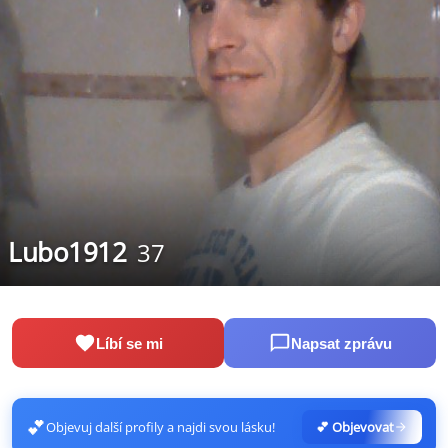
Lubo1912
37
Líbí se mi
Napsat zprávu
💕
Objevuj další profily a najdi svou lásku!
💕 Objevovat