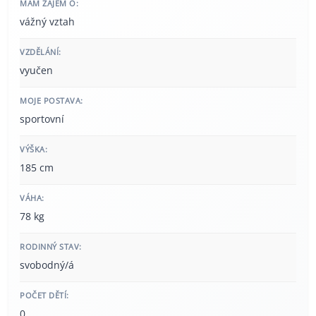
MÁM ZÁJEM O:
vážný vztah
VZDĚLÁNÍ:
vyučen
MOJE POSTAVA:
sportovní
VÝŠKA:
185 cm
VÁHA:
78 kg
RODINNÝ STAV:
svobodný/á
POČET DĚTÍ:
0