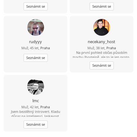
prahy,svobodný,bezdětní. Touto
Seznámit se
Seznámit se
cestou bych se rad seznámil se
sympatickou slečnou/ženou která vi
co chce a myslí to s tím seznamenim
vážně a nechce si jen dopisovat ale
chce a je ochotná vyměnit písmenka
za realné/osobní seznámení. Pokud
ještě existuje slečna/žena která má
stejný pohled a názor na věc, tak
rudyyy
necekany_host
budu moc rád když my napíšeš a
Muž, 45 let,
Praha
Muž, 38 let,
Praha
třeba se domluvíme rovnou na
Na první pohled občas působím
schůzce nebo si vyměníme kontakt.
trochu lhostejně, ale to je jen proto,
Každopádně mé Tel.číslo 735731152.
Seznámit se
že svět raději tiše vnímám, než abych
Stačí napsat a ja se ozvu...:-))...
Seznámit se
měl potřebu ho neustále
komentovat. Pokud se se mnou
naučíš sdílet tohle ticho, jiskra
přeskočí sama.
lmc
Muž, 42 let,
Praha
Jsem bezdětný introvert. Kladu
důraz na inteligenci, laskavost,
sebereflexi a osobní růst. Důležité je,
Seznámit se
abys byla hodná, otevřená v
komunikaci, autentická a snažila se o
osobní rozvoj. Mám raději klidný