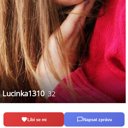
Lucinka1310
32
Líbí se mi
Napsat zprávu