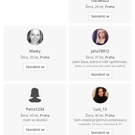
natalka23
Žena, 24 let,
Praha
Seznámit se
Maaty
jana78912
Žena, 35 let,
Praha
Žena, 37 let,
Praha
Jsem žena, která si váží upřímnosti,
klidu a schopnosti vést skutečný
Seznámit se
rozhovor, ne jen komunikaci „pro
Seznámit se
formu“. Je pro mě důležité mít po
svém boku partnera, se kterým se
lze nejen smát a plánovat
budoucnost, ale také jednoduše
mlčet, aniž by to bylo nepříjemné. V
životě se snažím udržovat
rovnováhu mezi osobním rozvojem
a schopností radovat se z
Petra1234
Luci_13
jednoduchých věcí – útulných
Žena, 43 let,
Praha
Žena, 40 let,
Praha
večerů, procházek, dobré kávy a
mam se skvele2
Som veselá príjemná usmievavá a
upřímných rozhovorů. Ráda
niekedy až moc úprimná :D
poznávám nové věci, občas
Seznámit se
spontánně měním plány a objevuji
Seznámit se
nová místa i zážitky. Nehledám