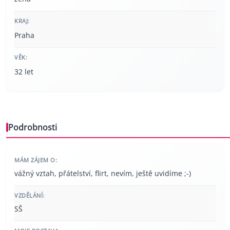
KRAJ:
Praha
VĚK:
32 let
Podrobnosti
MÁM ZÁJEM O:
vážný vztah, přátelství, flirt, nevím, ještě uvidíme ;-)
VZDĚLÁNÍ:
SŠ