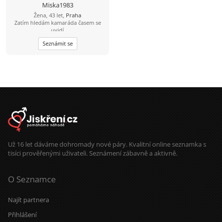
Miska1983
Žena, 43 let,
Praha
Zatím hledám kamaráda časem se
uvidí
Seznámit se
Už 16 let dáváme dohromady nové páry. Kvalitní online seznamka s
tisíci prověřenými uživateli. Seznámení zábavně a aktivně.
O Seznamce
Najít partnera
Přihlášení