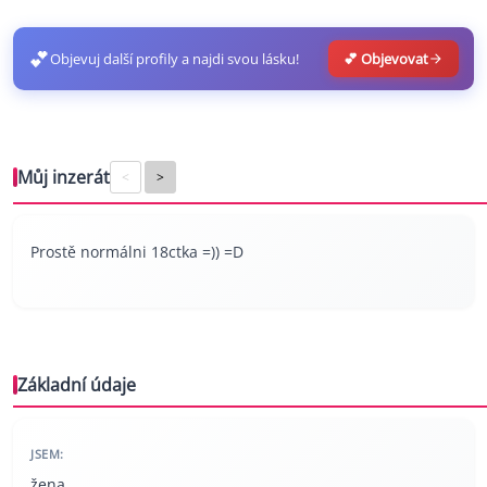
💕
Objevuj další profily a najdi svou lásku!
💕 Objevovat
Můj inzerát
<
>
Prostě normálni 18ctka =)) =D
Základní údaje
JSEM:
žena