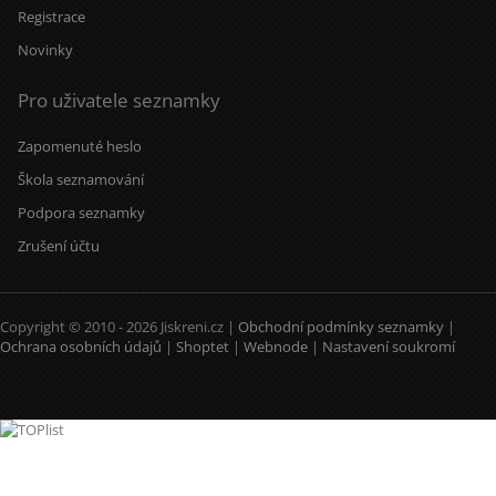
Registrace
Novinky
Pro uživatele seznamky
Zapomenuté heslo
Škola seznamování
Podpora seznamky
Zrušení účtu
Copyright © 2010 - 2026 Jiskreni.cz |
Obchodní podmínky seznamky
|
Ochrana osobních údajů
|
Shoptet
|
Webnode
|
Nastavení soukromí