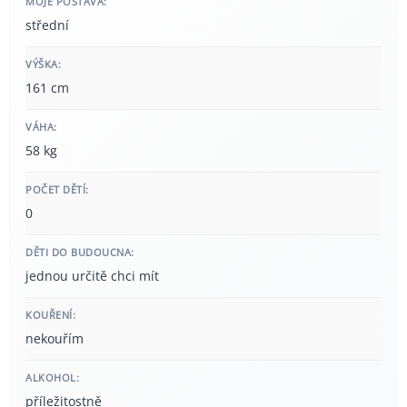
MOJE POSTAVA:
střední
VÝŠKA:
161 cm
VÁHA:
58 kg
POČET DĚTÍ:
0
DĚTI DO BUDOUCNA:
jednou určitě chci mít
KOUŘENÍ:
nekouřím
ALKOHOL:
příležitostně